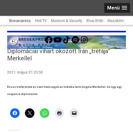
Menü
Breuerpress
Heti TV
Museum & Security
B'nai B'rith
Mazsiköm
Facebook
YouTube
TikTok
Spotify
Instagram
Diplomáciai vihart okozott Irán „tréfája”
Merkellel
2011. május 31 23:50
Rossz tréfát űztek az iráni hatóságok az Indiába tartó Angela Merkellel. Az ügy egy
csapásra diplomáciai