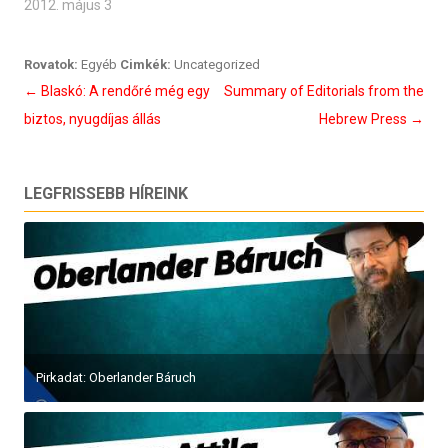
2012. május 3
Rovatok:
Egyéb
Cimkék:
Uncategorized
Bejegyzés
←
Blaskó: A rendőré még egy
Summary of Editorials from the
navigáció
biztos, nyugdíjas állás
Hebrew Press
→
LEGFRISSEBB HÍREINK
Pirkadat: Oberlander Báruch