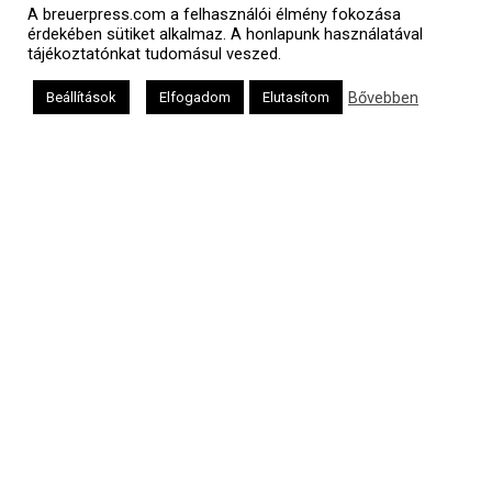
A breuerpress.com a felhasználói élmény fokozása
érdekében sütiket alkalmaz. A honlapunk használatával
tájékoztatónkat tudomásul veszed.
Bővebben
Beállítások
Elfogadom
Elutasítom
Héber naptár
אב
Oldalunkat a Mazsök támogatja