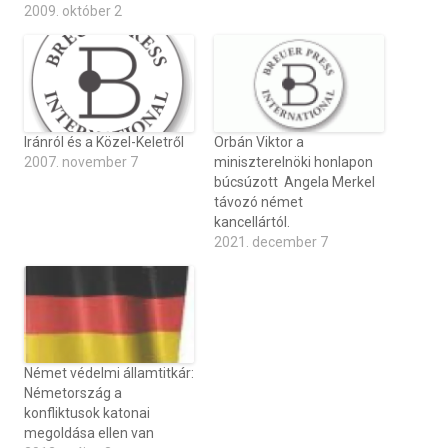
2009. október 2
Iránról és a Közel-Keletről
Orbán Viktor a
2007. november 7
miniszterelnöki honlapon
búcsúzott Angela Merkel
távozó német
kancellártól.
2021. december 7
Német védelmi államtitkár:
Németország a
konfliktusok katonai
megoldása ellen van