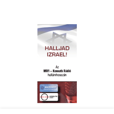
Polgári naptár