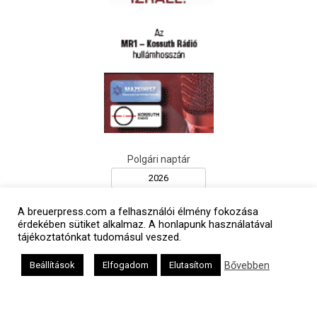
Polgári naptár
A breuerpress.com a felhasználói élmény fokozása
érdekében sütiket alkalmaz. A honlapunk használatával
tájékoztatónkat tudomásul veszed.
Bővebben
Beállítások
Elfogadom
Elutasítom
Héber naptár