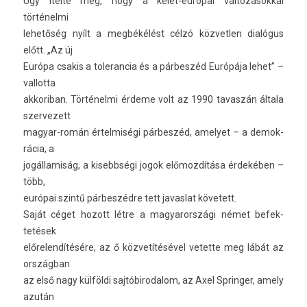
Úgy ítélte meg, hogy a kelet-európai vál­tozásokk­al
történelmi
lehetőség nyílt a megbékélést célzó köz­vetl­en dialógus
előtt. „Az új
Európa csakis a toleran­cia és a párbeszéd Európája lehet” –
val­lotta
ak­koriban. Történelmi érdeme volt az 1990 tavas­zán általa
szer­vezett
magyar-román értel­miségi párbeszéd, amelyet – a de­mok­
rácia, a
jogál­lamiság, a kisebbségi jogok előmozdítása érdekében –
több,
európai szintű párbeszédre tett javas­lat követett.
Saját céget hozott létre a magyarországi német be­fek­
tetések
előrelen­dítésére, az ő közvetítésével vetet­te meg lábát az
országban
az első nagy külföldi saj­tóbirodalom, az Axel Spring­er, amely
azután