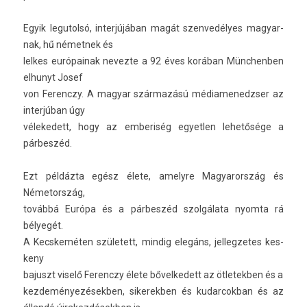
Egyik legutolsó, in­ter­jújában magát szen­vedélyes magyar­
nak, hű német­nek és
lel­kes európainak nevez­te a 92 éves korában Münchenb­en
el­hunyt Josef
von Ferenczy. A magyar származású médiamenedzs­er az
in­ter­júban úgy
vélekedett, hogy az em­beriség egyetl­en lehetősége a
párbeszéd.
Ezt példázta egész élete, amelyre Magyarország és
Németország,
továbbá Európa és a párbeszéd szolgálata nyom­ta rá
bélyegét.
A Kecskemét­en született, min­dig elegáns, jel­legzetes kes­
keny
bajuszt viselő Ferenczy élete bővel­kedett az ötletekb­en és a
kez­deményezésekb­en, sikerekb­en és kudar­cokban és az