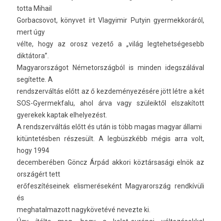
totta Mihail
Gor­bacsovot, könyvet írt Vlagyimir Putyin gyer­mekkoráról,
mert úgy
vélte, hogy az orosz vezető a „világ leg­tehet­ségesebb
diktátora”.
Magyarországot Németország­ból is mind­en idegszáláv­al
segítette. A
re­ndszer­váltás előtt az ő kez­deményezésére jött létre a két
SOS-Gyermekfalu, ahol árva vagy szüleiktől elszakított
gyerekek kap­tak el­helyezést.
A re­ndszer­váltás előtt és után is több magas magyar állami
kitüntetésben részesült. A legbüszkébb mégis arra volt,
hogy 1994
de­cem­beréb­en Göncz Árpád ak­kori köztársasági elnök az
országért tett
erőfes­zítéseinek elis­meréseként Magyarország rendkívüli
és
meg­hatal­mazott nagykövetévé nevez­te ki.