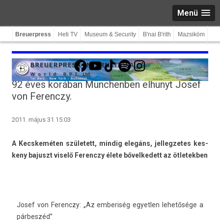
Menü
Breuerpress
Heti TV
Museum & Security
B'nai B'rith
Mazsiköm
Facebook
YouTube
TikTok
Spotify
Instagram
92 éves korában Münchenben elhunyt Josef
von Ferenczy.
2011. május 31 15:03
A Kecskemét­en született, min­dig elegáns, jel­legzetes kes­
keny bajuszt viselő Ferenczy élete bővel­kedett az ötletekb­en
Josef von Ferenczy: „Az em­beriség egyetl­en lehetősége a
párbeszéd”