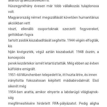
állandó újrakez­désekb­en is.
Hús­zegynéhány évesen már több vál­lalkozás tulaj­donosa
volt.
Magyarország német megszállását követően humanitárius
akciókban vett
részt, ellenálló csopor­toknak szer­zett fegyvereket,
gettókban fogva
tar­tott zsidók kis­zabadítását segítette. 1944 végén el­fogták,
kis
híján kivégezték, végül aztán kis­zabadult. 1948 őszén, a
kon­cepciós
perek kez­detekor ismét letar­tóztat­ták. Még ebben az évben
külföldre emigrált.
1951-től Münchenb­en telepedett le, itt hozta létre, és innen
irányította fokozatosan kiépített mádiabirodal­mát. Első
sikerét még
1954-ben arat­ta, amikor el­nyer­te a lab­darúgó világ­bajnok­
ság
meg­filmesítésére hir­detett FIFA-pályázatot. Pedig al­ig­ha