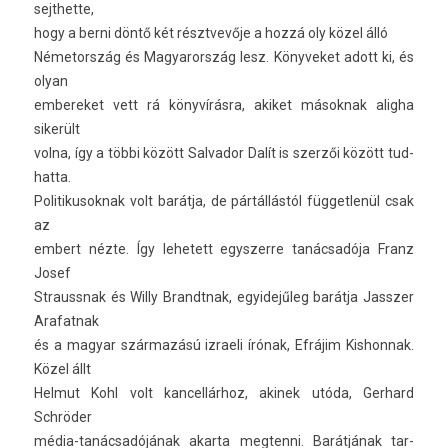
sejthet­te,
hogy a berni döntő két résztvevője a hozzá oly közel álló
Németország és Magyarország lesz. Könyveket adott ki, és
olyan
em­bereket vett rá könyvírásra, akiket mások­nak al­ig­ha
sikerült
volna, így a többi között Sal­vador Dalít is szerzői között tud­
hatta.
Politikusok­nak volt barátja, de pártállástól füg­getlenül csak
az
em­bert nézte. Így lehetett egys­zerre tanácsadója Franz
Josef
Straussnak és Willy Brandtnak, egyidejűleg barátja Jassz­er
Arafat­nak
és a magyar származású iz­raeli írónak, Efrájim Kis­honnak.
Közel állt
Hel­mut Kohl volt kan­cellár­hoz, akinek utóda, Ger­hard
Schröder
média-tanácsadójának akar­ta meg­tenni. Barátjának tar­