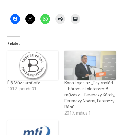
Related
Élő MúzeumCafé
Kósa Lajos az „Egy család
2012. január 31
– három iskolateremtő
művész – Ferenczy Károly,
Ferenczy Noémi, Ferenczy
Béni”
2017. május 1