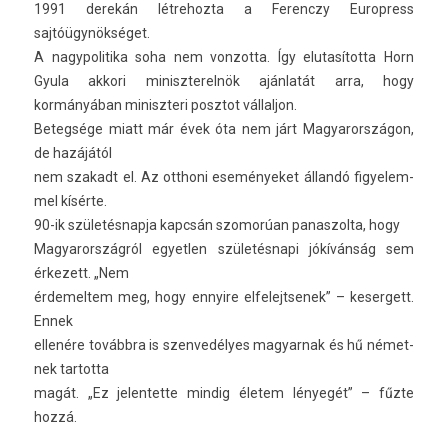
1991 derekán lét­rehoz­ta a Ferenczy Europ­ress
sajtóügynökséget.
A nagypolitika soha nem von­zotta. Így elutasítot­ta Horn
Gyula ak­kori miniszterel­nök ajánlatát arra, hogy
kormányában miniszteri posztot vál­laljon.
Bet­eg­sége miatt már évek óta nem járt Magyarországon,
de hazájától
nem szakadt el. Az otthoni eseményeket állandó figyelem­
mel kísérte.
90-ik születés­napja kapcsán szomorúan panas­zolta, hogy
Magyarország­ról egyetl­en születésnapi jókívánság sem
érkezett. „Nem
érdemel­tem meg, hogy en­nyire el­felejtsenek” – keser­gett.
Ennek
ellenére továbbra is szen­vedélyes magyar­nak és hű német­
nek tar­totta
magát. „Ez jelen­tette min­dig életem lényegét” – fűzte
hozzá.