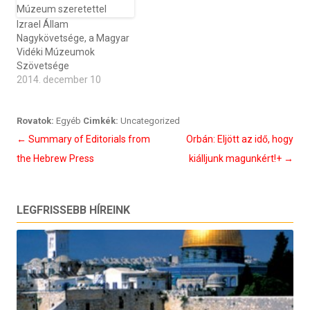
Izrael Állam
Nagykövetsége, a Magyar
Vidéki Múzeumok
Szövetsége
2014. december 10
Rovatok:
Egyéb
Cimkék:
Uncategorized
Bejegyzés
←
Summary of Editorials from
Orbán: Eljött az idő, hogy
navigáció
the Hebrew Press
kiálljunk magunkért!+
→
LEGFRISSEBB HÍREINK