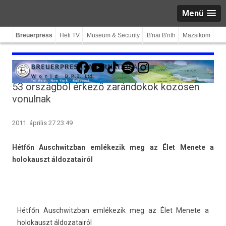
Menü
Breuerpress
Heti TV
Museum & Security
B'nai B'rith
Mazsiköm
Facebook
YouTube
TikTok
Spotify
Instagram
53 országból érkező zarándokok közösen
vonulnak
2011. április 27 23:49
Hétfőn Auschwitzban emlékezik meg az Élet Menete a
holokauszt áldozatairól
Hétfőn Auschwitzban emlékezik meg az Élet Menete a
holokauszt áldozatairól