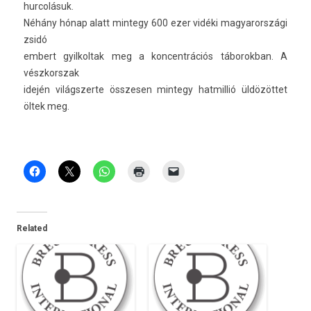
hur­colásuk.
Néhány hónap alatt min­tegy 600 ezer vidéki magyarországi
zsidó
em­bert gyil­koltak meg a kon­centrációs táborok­ban. A
vészkorszak
idején világszer­te összes­en min­tegy hat­millió üldözöttet
öltek meg.
Related