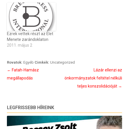
Ezrek vettek részt az Élet
Menete zarándoklaton
2011. május 2
Rovatok:
Egyéb
Cimkék:
Uncategorized
Bejegyzés
←
Fatah-Hamász
Lázár ellenzi az
navigáció
megállapodás
önkormányzatok feltétel nélküli
teljes konszolidációját
→
LEGFRISSEBB HÍREINK