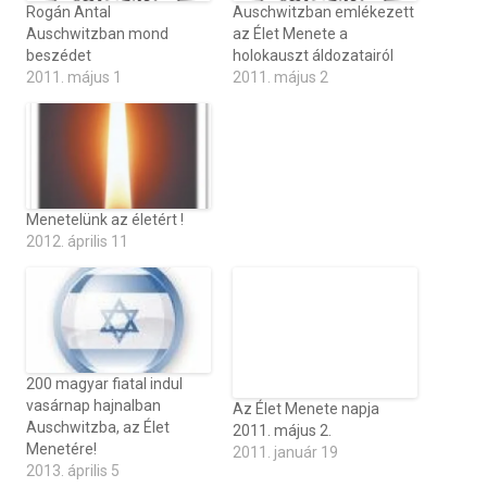
Rogán Antal
Auschwitzban emlékezett
Auschwitzban mond
az Élet Menete a
beszédet
holokauszt áldozatairól
2011. május 1
2011. május 2
Menetelünk az életért !
2012. április 11
200 magyar fiatal indul
vasárnap hajnalban
Az Élet Menete napja
Auschwitzba, az Élet
2011. május 2.
Menetére!
2011. január 19
2013. április 5