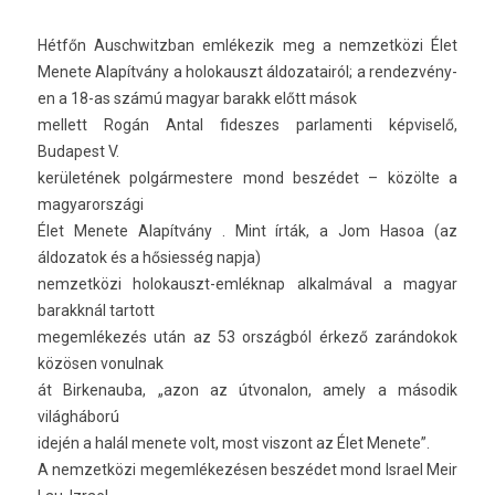
Hétfőn Auschwitzban emlékezik meg a nem­zetközi Élet
Menete Alapítvány a holokauszt áldozatairól; a re­ndez­vény­
en a 18-as számú magyar barakk előtt mások
mel­lett Rogán Antal fides­zes par­lamen­ti kép­viselő,
Budapest V.
kerületének pol­gármes­tere mond beszédet – közölte a
magyarországi
Élet Menete Alapítvány . Mint írták, a Jom Hasoa (az
áldozatok és a hősiesség napja)
nem­zetközi holokauszt-emléknap al­kal­máv­al a magyar
barakknál tar­tott
megem­lékezés után az 53 országból érkező zarán­dokok
közösen vonul­nak
át Bi­rkenauba, „azon az útvonalon, amely a második
világháború
idején a halál menete volt, most vis­zont az Élet Menete”.
A nem­zetközi megem­lékezés­en beszédet mond Is­rael Meir