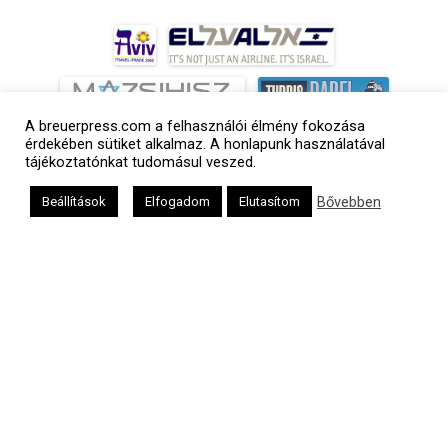
A breuerpress.com a felhasználói élmény fokozása
érdekében sütiket alkalmaz. A honlapunk használatával
tájékoztatónkat tudomásul veszed.
Bővebben
Beállítások
Elfogadom
Elutasítom
a
médiaszolgáltatási
tevékenységét a
Médiatanács a
Médiatanács
Támogatási
Programja
keretében
támogatja
Kapcsolat
Adatvédelem
Impresszum
Hirdetési árlista