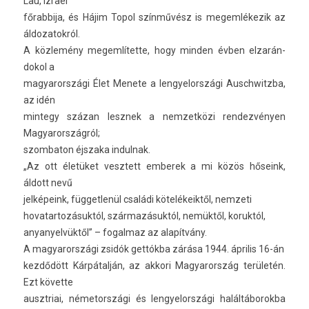
Lau, Iz­rael
főrab­bija, és Hájim Topol színművész is megem­lékezik az
áldozatok­ról.
A közlemény megem­lítet­te, hogy mind­en évben el­zarán­
dokol a
magyarországi Élet Menete a len­gyelországi Auschwitzba,
az idén
min­tegy százan lesznek a nem­zetközi re­ndez­vény­en
Magyarország­ról;
szom­baton éjszaka in­dul­nak.
„Az ott életüket vesztett em­berek a mi közös hőseink,
áldott nevű
jelképeink, füg­getlenül családi kötelékeiktől, nem­zeti
hovatar­tozásuk­tól, származásuktól, nemüktől, koruk­tól,
an­yanyel­vüktől” – fogal­maz az alapítvány.
A magyarországi zsidók gettókba zárása 1944. április 16-án
kezdődött Kárpátalján, az ak­kori Magyarország területén.
Ezt követte
ausztriai, németországi és len­gyelországi halál­táborok­ba