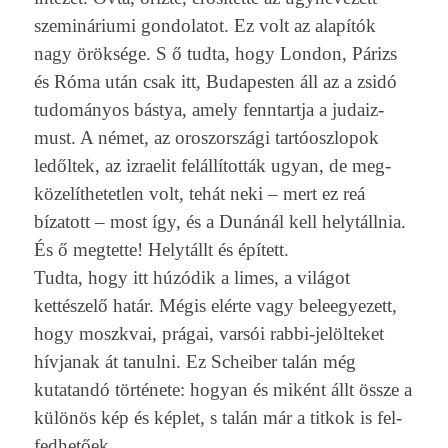
szemináriumi gon­dolatot. Ez volt az alapítók
nagy öröksége. S ő tudta, hogy Lon­don, Párizs
és Róma után csak itt, Budapest­en áll az a zsidó
tudományos bástya, amely fenntartja a judaiz­
must. A német, az oros­zországi tar­tóoszlopok
ledőltek, az iz­raelit felállították ugyan, de meg­
közelít­hetetl­en volt, tehát neki – mert ez reá
bízatott – most így, és a Dunánál kell helytállnia.
És ő meg­tette! Helytállt és épített.
Tudta, hogy itt húzódik a limes, a világot
kettészelő határ. Mégis elérte vagy be­leegyezett,
hogy moszkvai, prágai, varsói rabbi-jelölteket
hív­janak át tanul­ni. Ez Scheib­er talán még
kutatandó története: hogyan és miként állt össze a
különös kép és képlet, s talán már a tit­kok is fel­
fedhetőek.