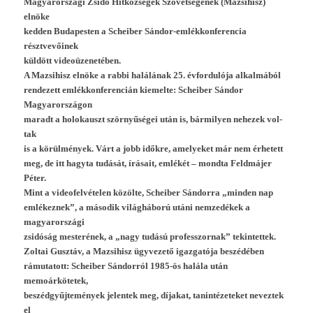
Magyarországi Zsidó Hitközségek Szövetségének (Maz­sihisz)
elnöke
kedd­en Budapest­en a Scheib­er Sándor-emlékkonferencia
résztvevőinek
küldött videoüzenetében.
A Maz­sihisz elnöke a rabbi halálának 25. évfor­dulója al­kal­mából
re­ndezett em­lék­konferen­cián kiemel­te: Scheib­er Sándor
Magyarországon
maradt a holokauszt szörnyűségei után is, bár­mily­en nehezek vol­
tak
is a körülmények. Várt a jobb időkre, amelyeket már nem érhetett
meg, de itt hagyta tudását, írásait, emlékét – mondta Feldmájer
Péter.
Mint a videofel­vétel­en közölte, Scheib­er Sán­dorra „mind­en nap
em­lékez­nek”, a második világháború utáni nem­zedékek a
magyarországi
zsidóság mes­terének, a „nagy tudású pro­fesszor­nak” tekin­tettek.
Zol­tai Gusztáv, a Maz­sihisz ügyvezető igaz­gatója beszédében
rámutatott: Scheib­er Sándorról 1985-ös halála után
memoárkötetek,
beszédgyűjtemények jelen­tek meg, díjakat, tanin­tézeteket nevez­tek
el