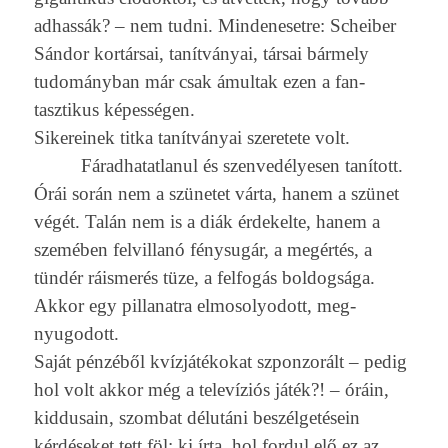
ad­hassák? – nem tudni. Min­deneset­re: Scheib­er
Sándor kortársai, tanítványai, társai bármely
tudományban már csak ámul­tak ezen a fan­
tasztikus képességen.
Sikereinek titka tanítványai szeretete volt.
Fárad­hatat­lanul és szen­vedélyes­en tanított.
Órái során nem a szünetet várta, hanem a szünet
végét. Talán nem is a diák érdekel­te, hanem a
szemében fel­villanó fénysugár, a megértés, a
tündér ráismerés tüze, a fel­fogás bol­dogsága.
Akkor egy pil­lanat­ra el­mosolyodott, meg­
nyugodott.
Saját pénzéből kvízjátékokat szpon­zorált – pedig
hol volt akkor még a televíziós játék?! – óráin,
kid­dusain, szom­bat délutáni beszélgetésein
kérdéseket tett föl: ki írta, hol for­dul elő ez az