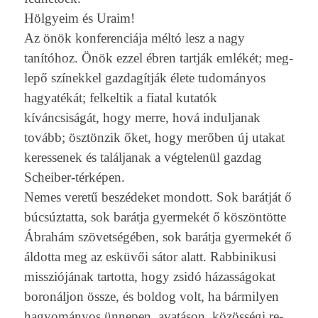
Höl­gyeim és Uraim!
Az önök kon­feren­ciája méltó lesz a nagy
tanítóhoz. Önök ezzel ébren tartják emlékét; meg­
lepő színek­kel gaz­dagít­ják élete tudományos
hagyatékát; fel­keltik a fiat­al kutatók
kíváncsiságát, hogy merre, hová in­dul­janak
tovább; ösztönzik őket, hogy merőben új utakat
keres­senek és talál­janak a vég­telenül gaz­dag
Scheiber-térképen.
Nemes veretű beszédeket mon­dott. Sok barátját ő
búc­súztat­ta, sok barátja gyer­mekét ő köszöntötte
Ábrahám szövetségében, sok barátja gyer­mekét ő
áldot­ta meg az esküvői sátor alatt. Rab­binikusi
mis­sziójának tar­totta, hogy zsidó házasságokat
boronáljon össze, és bol­dog volt, ha bár­mily­en
hagyományos ünnep­en, avatáson, közösségi re­