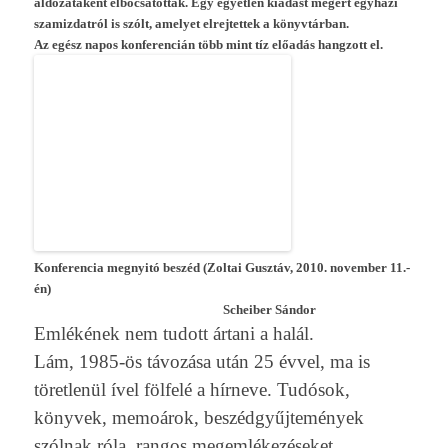
áldozataként el­bocsátot­ták. Egy egyetl­en kiadást megért egyházi
szamiz­datról is szólt, amelyet el­rejtet­tek a könyvtárban.
Az egész napos kon­feren­cián több mint tíz előadás han­gzott el.
Kon­feren­cia meg­nyitó beszéd (Zol­tai Gusztáv, 2010. novemb­er 11.-
én)
Scheib­er Sándor
Emlékének nem tudott ártani a halál.
Lám, 1985-ös távozása után 25 évvel, ma is
töret­lenül ível fölfelé a hírneve. Tudósok,
könyvek, memoárok, beszédgyűjtemények
szólnak róla, ran­gos megem­lékezéseket,