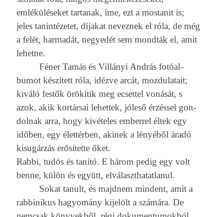
emléküléseket tar­tanak, íme, ezt a mos­tanit is;
jeles tanin­tézetet, díjakat nevez­nek el róla, de még
a felét, har­madát, negyedét sem mondták el, amit
lehet­ne.
Féner Tamás és Villányi András fotóal­
bumot készített róla, idézve arcát, moz­dulatait;
kiváló festők örökítik meg ec­settel vonását, s
azok, akik kortársai lehet­tek, jóleső érzéssel gon­
dolnak arra, hogy kivételes em­ber­rel éltek egy
időben, egy élettérben, akinek a lényéből áradó
kisugárzás erősítette őket.
Rabbi, tudós és tanító. E három pedig egy volt
benne, külön és együtt, el­választhatat­lanul.
Sokat tanult, és majdnem min­dent, amit a
rab­binikus hagyomány kijelölt a számára. De
nemcsak könyvek­ből, régi dokumen­tumok­ból,