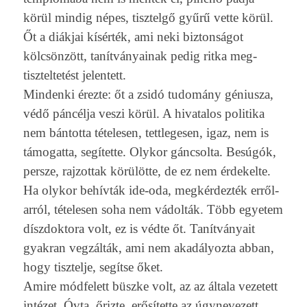
körül min­dig népes, tisztelgő gyűrű vette körül.
Őt a diákjai kísérték, ami neki bi­zton­ságot
kölcsönzött, tanít­ványainak pedig ritka meg­
tisztel­tetést jelen­tett.
Min­denki érezte: őt a zsidó tudomány génius­za,
védő páncélja veszi körül. A hivatalos politika
nem bán­totta tételes­en, tettleges­en, igaz, nem is
támogat­ta, segítette. Olykor gáncsol­ta. Besúgók,
per­sze, raj­zottak körülötte, de ez nem érdekel­te.
Ha olykor behívták ide-oda, megkérdezték erről-
arról, tételes­en soha nem vádolták. Több egyetem
díszdok­tora volt, ez is védte őt. Tanítványait
gyak­ran vegzálták, ami nem akadályoz­ta abban,
hogy tisztel­je, segítse őket.
Amire mód­felett büszke volt, az az általa vezetett
intézet. Óvta, őrizte, erősítette az úgynevezett