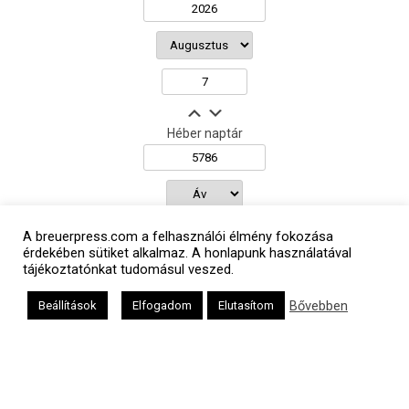
Héber naptár
אב
A breuerpress.com a felhasználói élmény fokozása
érdekében sütiket alkalmaz. A honlapunk használatával
tájékoztatónkat tudomásul veszed.
Oldalunkat a Mazsök támogatja
Bővebben
Beállítások
Elfogadom
Elutasítom