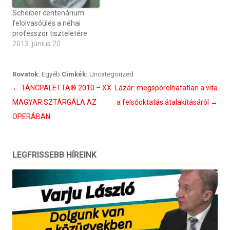
Scheiber centenárium:
felolvasóülés a néhai
professzor tiszteletére
2013. június 20
Rovatok:
Egyéb
Cimkék:
Uncategorized
Bejegyzés
←
TÁNCPALETTA® 2010 – XX.
Lázár: megspórolhatatlan a vita
navigáció
MAGYAR SZTÁRGÁLA AZ
a felsőoktatás átalakításáról
→
OPERÁBAN
LEGFRISSEBB HÍREINK