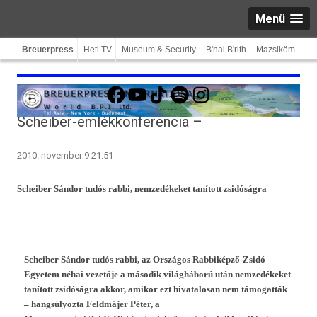
Menü
Breuerpress
Heti TV
Museum & Security
B'nai B'rith
Mazsiköm
Facebook
YouTube
TikTok
Spotify
Instagram
Scheiber-emlékkonferencia –
2010. november 9 21:51
Scheib­er Sándor tudós rabbi, nem­zedékeket tanított zsidóságra
Scheib­er Sándor tudós rabbi, az Országos Rabbiképző-Zsidó
Egyetem néhai vezetője a második világháború után nem­zedékeket
tanított zsidóságra akkor, amikor ezt hivatalosan nem támogat­ták
– han­gsúlyoz­ta Feldmájer Péter, a