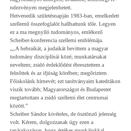
ndez­vény­en meg­jelen­hetett.
Het­venedik születésnapján 1983-ban, em­el­kedett
szel­lemű összefog­lalót hallhat­tunk tőle. Legy­en
ez a ma megnyíló tudományos, emlékező
Scheiber-konferencia szel­lemi emblémája.
„,,A heb­raikát, a judaikát be­vit­tem a magyar
tudomány dis­zcip­línái közé; mun­katár­sakat
nevel­tem; zsidó érdeklődést ébresztet­tem a
felnőttek és az ifjúság körében; megőriz­tem
Főiskolánk hírnevét; ezt tanítványaim kated­rákon
vis­zik tovább; Magyarországot és Budapes­tet
meg­tartot­tam a zsidó szel­lemi élet centrumai
között.”
Scheib­er Sándor kivételes, de ösztönző jelen­ség
volt. Kérem, dol­gozzanak úgy ezen a
tanácskozáson, hogy értékes mun­kájukk­al