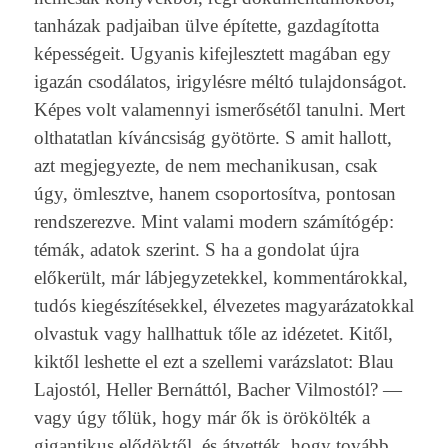
tanházak pad­jaiban ülve építette, gaz­dagítot­ta
képességeit. Ugyanis kifej­lesztett magában egy
igazán csodálatos, ir­igylés­re méltó tulaj­donságot.
Képes volt valamen­nyi ismerősétől tanul­ni. Mert
olthatat­lan kíváncsiság gyötörte. S amit hal­lott,
azt meg­jegyez­te, de nem mech­anikusan, csak
úgy, ömlesztve, hanem csopor­tosít­va, pon­tosan
re­ndszerez­ve. Mint valami modern számítógép:
témák, adatok szerint. S ha a gon­dolat újra
előkerült, már láb­jegyzetek­kel, kom­mentárokk­al,
tudós kiegés­zítések­kel, élvezetes magyarázatokk­al
ol­vastuk vagy hallhat­tuk tőle az idézetet. Kitől,
kiktől les­hette el ezt a szel­lemi varázslatot: Blau
Lajos­tól, Hell­er Bernáttól, Bach­er Vil­mostól? —
vagy úgy tőlük, hogy már ők is örökölték a
gigan­tikus elődöktől, és átvették, hogy tovább