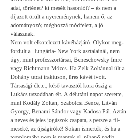
adat, történet? ki mesélt hason­lót? – és nem a
díjazott örült a nyereménynek, hanem ő, az
adományozó; méghozzá mód­felett, a jó
válasznak.
Nem volt el­kötelezett kávéházjáró. Olykor meg­
fordult a Hungária- New York as­ztalainál, nem
úgy, mint pro­fesszor­társai, Be­neschowsky Imre
vagy Richtmann Mózes. Ha Zelk Zoltánnal ült a
Dohány utcai trak­tuson, üres kávét ivott.
Társasági életet, késő tavasztól kora őszig a
Lukács uszodában élt. A délutáni napot szeret­te,
mint Kodály Zoltán, Szabolcsi Bence, Litván
György, Be­nami Sándor vagy Kadosa Pál. Aztán
a neves és jeles jogászok csapata, s per­sze a fil­
meseké, az újságíróké! Sokan is­merték, és ha a
templomába nem is men­tek el, pihenő padja