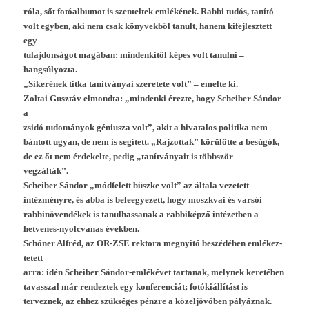
róla, sőt fotóal­bumot is szen­teltek emlékének. Rabbi tudós, tanító
volt egyb­en, aki nem csak könyvek­ből tanult, hanem kifej­lesztett
egy
tulaj­donságot magában: min­denkitől képes volt tanul­ni –
han­gsúlyoz­ta.
„Sikerének titka tanítványai szeretete volt” – em­el­te ki.
Zol­tai Gusztáv el­mondta: „min­denki érezte, hogy Scheib­er Sándor
a
zsidó tudományok génius­za volt”, akit a hivatalos politika nem
bántott ugyan, de nem is segített. „Raj­zottak” körülötte a besúgók,
de ez őt nem érdekel­te, pedig „tanítványait is többször
vegzálták”.
Scheib­er Sándor „mód­felett büszke volt” az általa vezetett
intézményre, és abba is be­leegyezett, hogy moszkvai és varsói
rab­binöven­dékek is tanul­hassanak a rab­biképző in­tézetb­en a
hetvenes-nyolcvanas évekb­en.
Schőner Alfréd, az OR-ZSE re­ktora meg­nyitó beszédében em­lékez­
tetett
arra: idén Scheib­er Sándor-emlékévet tar­tanak, melynek keretében
tavassz­al már re­ndez­tek egy kon­feren­ciát; fotókiállítást is
ter­veznek, az ehhez szükséges pénzre a közeljövőben pályáznak.