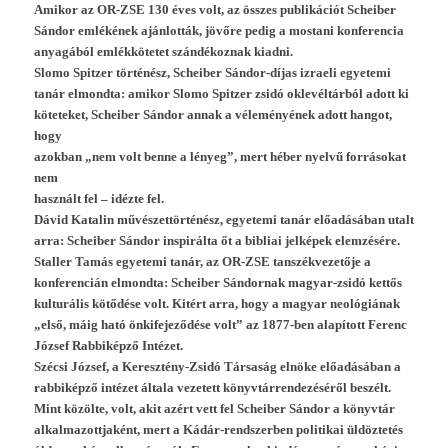
Amikor az OR-ZSE 130 éves volt, az összes pub­likációt Scheib­er
Sándor emlékének ajánlották, jövőre pedig a mos­tani kon­feren­cia
anyagából emlékkötetet szán­dékoz­nak kiad­ni.
Slomo Spitz­er történész, Scheib­er Sándor-díjas iz­raeli egyetemi
tanár el­mondta: amikor Slomo Spitz­er zsidó oklevéltárból adott ki
köteteket, Scheib­er Sándor annak a véleményének adott han­got,
hogy
azok­ban „nem volt benne a lényeg”, mert héber nyelvű forrásokat
nem
használt fel – idézte fel.
Dávid Katalin művészettörténész, egyetemi tanár előadásában utalt
arra: Scheib­er Sándor in­spirál­ta őt a bi­bliai jelképek elemzésére.
Stall­er Tamás egyetemi tanár, az OR-ZSE tanszék­vezetője a
kon­feren­cián el­mondta: Scheib­er Sán­dornak magyar-zsidó kettős
kul­turális kötődése volt. Kitért arra, hogy a magyar neológiának
„első, máig ható önkifejeződése volt” az 1877-ben alapított Ferenc
József Rab­biképző Intézet.
Szécsi József, a Keresztény-Zsidó Társaság elnöke előadásában a
rab­biképző intézet általa vezetett könyv­tárren­dezéséről beszélt.
Mint közölte, volt, akit azért vett fel Scheib­er Sándor a könyvtár
al­kal­mazottjaként, mert a Kádár-rendszerben politikai üldöztetés