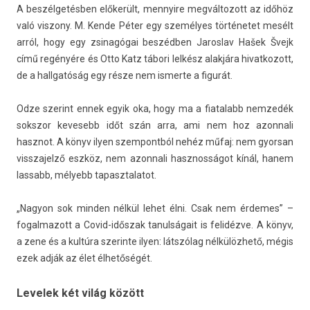
A beszélgetésben előkerült, men­nyire meg­változott az időhöz
való vis­zony. M. Kende Péter egy személyes történetet mesélt
arról, hogy egy zsinagógai beszédben Jaros­lav Hašek Švejk
című regényére és Otto Katz tábori lelkész alakjára hivat­kozott,
de a hallgatóság egy része nem is­merte a figurát.
Odze szerint ennek egyik oka, hogy ma a fiatalabb nem­zedék
sokszor kevesebb időt szán arra, ami nem hoz azon­nali
hasznot. A könyv ilyen szem­pontból nehéz műfaj: nem gyor­san
visszajelző eszköz, nem azon­nali hasznos­ságot kínál, hanem
las­sabb, mélyebb tapasztalatot.
„Nagyon sok mind­en nélkül lehet élni. Csak nem érdemes” –
fogal­mazott a Covid-időszak tanul­ságait is felidézve. A könyv,
a zene és a kultúra szerin­te ilyen: látszólag nélkülözhető, mégis
ezek adják az élet élhetőségét.
Levelek két világ között