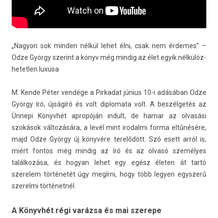
„Nagyon sok mind­en nélkül lehet élni, csak nem érdemes” –
Odze György szerint a könyv még min­dig az élet egyik nél­külöz­
hetetl­en luxusa
M. Kende Péter vendége a Pir­kadat június 10-i adásában Odze
György író, újságíró és volt di­plomata volt. A beszélgetés az
Ünnepi Könyvhét apropóján in­dult, de hamar az olvasási
szokások változására, a levél mint ir­odal­mi forma eltűnésére,
majd Odze György új könyvére terelődött. Szó esett arról is,
miért fon­tos még min­dig az író és az olvasó személyes
találkozása, és hogyan lehet egy egész életen át tartó
szerelem történetét úgy megírni, hogy több legy­en egysz­erű
szerel­mi történetnél.
A Könyvhét régi varázsa és mai szerepe