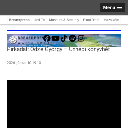
Menü
Breuerpress
Heti TV
Museum & Security
B'nai B'rith
Mazsiköm
Facebook
YouTube
TikTok
Spotify
Instagram
Pirkadat: Odze György – Ünnepi könyvhét
2026. június 10 19:10