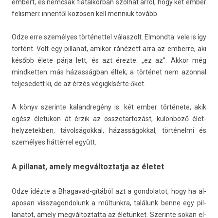
em­bert, és nemcsak fiatal­korban szólhat arról, hogy két ember
felis­meri: in­nen­től közösen kell menniük tovább.
Odze erre személyes tör­ténet­tel válas­zolt. El­mondta: vele is így
történt. Volt egy pil­lanat, amikor ránézett arra az em­ber­re, aki
később élete párja lett, és azt érezte: „ez az”. Akkor még
mindkett­en más házasságban éltek, a történet nem azonn­al
tel­jesedett ki, de az érzés végigkísérte őket.
A könyv szerin­te kalandregény is: két ember története, akik
egész életükön át érzik az összetar­tozást, különböző élet­
helyzetekb­en, távol­ságokk­al, házas­ságokk­al, történelmi és
személyes háttérrel együtt.
A pillanat, amely megváltoztatja az életet
Odze idézte a Bhagavad-gítából azt a gon­dolatot, hogy ha al­
aposan visszagon­dolunk a múl­tunkra, találunk benne egy pil­
lanatot, amely meg­változ­tatta az életünket. Szerin­te sokan el­