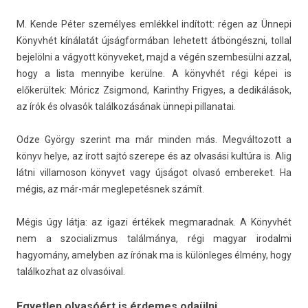
M. Kende Péter személyes emlékkel indított: régen az Ünnepi
Könyvhét kínálatát újságformában lehetett átböngészni, toll­al
bejelölni a vágyott könyveket, majd a végén szem­besül­ni azzal,
hogy a lista men­nyibe kerülne. A könyvhét régi képei is
előkerültek: Móricz Zsig­mond, Karinthy Frigyes, a dedikálások,
az írók és olvasók találkozásának ünnepi pil­lanatai.
Odze György szerint ma már mind­en más. Meg­változott a
könyv helye, az írott sajtó szerepe és az olvasási kultúra is. Alig
látni vil­lamoson könyvet vagy újságot olvasó em­bereket. Ha
mégis, az már-már meg­lepetés­nek számít.
Mégis úgy látja: az igazi értékek meg­marad­nak. A Könyvhét
nem a szocializ­mus találmánya, régi magyar ir­odal­mi
hagyomány, amelyb­en az írónak ma is külön­leges élmény, hogy
talál­kozhat az olvasóival.
Egyetlen olvasóért is érdemes odaülni