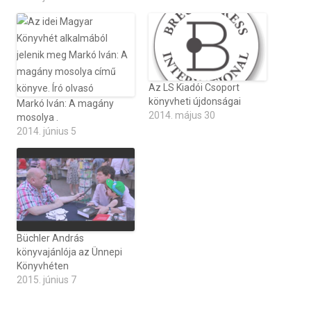
Az LS Kiadói Csoport
könyvheti újdonságai
Markó Iván: A magány
2014. május 30
mosolya .
2014. június 5
Büchler András
könyvajánlója az Ünnepi
Könyvhéten
2015. június 7