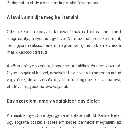
Budapest­en él, de a szel­lemi kapcsolat folyamatos.
A levél, amit újra meg kell tanulni
Odze szerint a könyv fiat­al olvasóknak is fon­tos lehet, mert
meg­mutat­ja, mily­en is egy levél. Nem üzenet, nem kom­ment,
nem gyors rea­kció, hanem meg­formált gon­dolat, amelyhez a
másik kapcsolód­ni tud.
A kötet erénye szerin­te, hogy nem tudálékos és nem kiok­tató.
Olyan dol­gokról beszél, amelyeket az olvasó talán maga is tud
vagy érez, de a szerzők úgy tálalják, hogy azok ol­vashatóvá,
ehetővé, fogyaszthatóvá vál­janak.
Egy szerelem, amely végigkísér egy életet
A másik könyv Odze György saját kötete volt. M. Kende Péter
úgy fog­lalta össze: a szerelem képes bár­mikor meg­talál­ni az