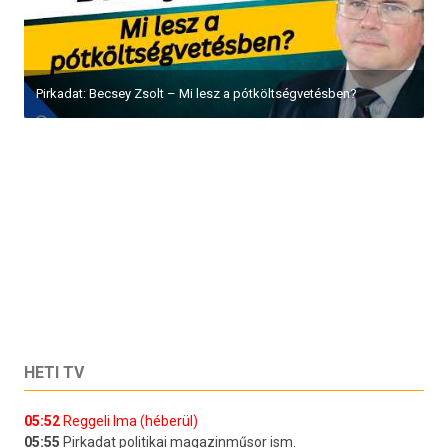
Pirkadat: Becsey Zsolt – Mi lesz a pótköltségvetésben?
HETI TV