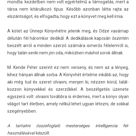
mondta: kez­detb­en nem volt egyértelmű a támogatás, mert a
társa nem kitárul­kozó típus. Később azon­ban látta rajta az
elszántságot, és el­fogad­ta, hogy ezt a könyvet meg kell írnia.
A kötet az Ünnepi Könyvhétre jelenik meg, és Odze vasárnap
délután fél három­kor dedikál. A dedikálások kapcsán őszintén
beszélt arról a mind­en szerző számára ismerős félelem­ről is,
hogy talán senki nem jön oda, miközben máshol sorok állnak.
M. Kende Péter szerint ez nem ver­seny, és nem az a lényeg,
kihez hányan állnak sorba. A Könyvhét értel­me inkább az, hogy
aki még tud és szeret ol­vasni, menj­en ki, nézzen körül, talál­
kozzon könyvek­kel és szerzőkkel. A beszélgetés üzenete
egysz­erű volt: ol­vasni továbbra is érdemes, mert a könyv olyan
világot tart életb­en, amely nélkül lehet ugyan létezni, de sokk­al
szegényebb­en.
A tar­talmi összefogl­aló mes­terséges in­tel­ligen­cia fel­
használásáv­al készült.