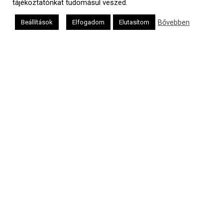
tájékoztatónkat tudomásul veszed.
Bővebben
Beállítások
Elfogadom
Elutasítom