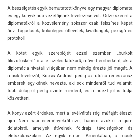
A beszélgetés egyik be­mutatott könyve egy magyar di­plomata
és egy könyv­kiadó vezetőjének levelezése volt. Odze szerint a
di­plomaták­ról a közvélemény sokszor csak felszínes képet
őriz: fogadások, külön­leges útlevelek, kiváltságok, pezsgő és
pro­tokoll.
A kötet egyik szerep­lőjét ezzel szemb­en „bur­kolt
filozófusként” írta le: széles látókörű, művelt em­ber­ként, aki a
di­plomácia hivatali világában nem min­dig érezte jól magát. A
másik levelezőt, Koc­sis Andrást pedig az utolsó re­nes­zánsz
em­berek egyikének nevez­te, aki sok min­denről tud valamit,
több dolog­ról pedig szin­te min­dent, és min­dezt jól is tudja
közvetíteni.
A könyv azért érdekes, mert a levélváltás régi műfaját éleszti
újra. Nem napi eseményekről szól, hanem azokról a gon­
dolatok­ról, amelyek átível­nek földraj­zi távolságokon és
életszakas­zokon. Az egyik ember Amerikában, a másik