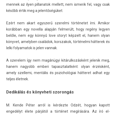
mennek az ilyen pil­lanatok mel­lett, nem is­merik fel, vagy csak
később értik meg a jelen­tőségüket.
Ezért nem akart egysz­erű szerel­mi történetet írni. Amikor
korábban egy novel­la alapján fel­merült, hogy regény legy­en
belőle, nem egy könnyű love storyt képzelt el, hanem olyan
könyvet, amelyb­en családok, korszakok, történelmi hát­terek és
lelki folyamatok is jelen van­nak.
A szerelem így nem magánügyi kitárul­kozás­ként jelenik meg,
hanem nagyobb em­beri tapasztalat­ként: olyan érzésként,
amely szel­lemi, mentális és pszic­hológiai hát­teret adhat egy
tel­jes élet­nek.
Dedikálás és könyvheti szorongás
M. Kende Péter arról is kér­dezte Odzét, hogyan kapott
engedélyt élete párjától a történet megírására. Az író el­