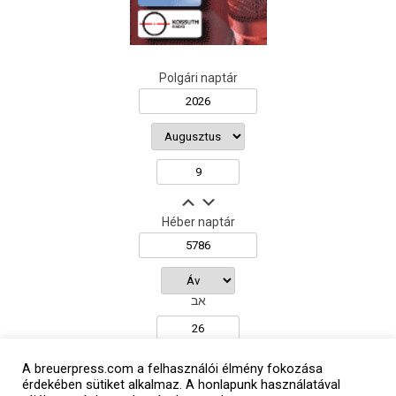
Polgári naptár
Héber naptár
אב
A breuerpress.com a felhasználói élmény fokozása
Oldalunkat a Mazsök támogatja
érdekében sütiket alkalmaz. A honlapunk használatával