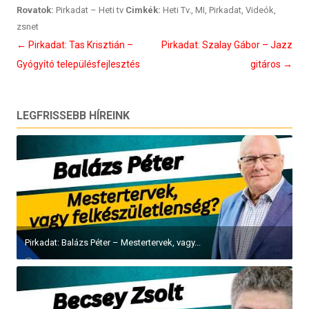
Rovatok:
Pirkadat – Heti tv
Cimkék:
Heti Tv.
,
MI
,
Pirkadat
,
Videók
,
zsnet
Bejegyzés
←
Pirkadat: Tas Krisztián –
Pirkadat: Szalay Gábor – Jazz
navigáció
Gyógyító településfejlesztés
gitáros
→
LEGFRISSEBB HÍREINK
Pirkadat: Balázs Péter – Mestertervek, vagy...