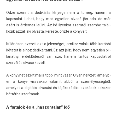
Odze szerint a dedikálás lényege nem a tömeg, hanem a
kapcsolat. Lehet, hogy csak egyetl­en olvasó jön oda, de már
azért is érdemes leülni. Az író il­yen­kor szemtől szem­be talál­
kozik azzal, aki ol­vasta, keres­te, őrizte a könyveit.
Különösen szereti azt a jelen­séget, amikor valaki több korábbi
kötetet is elhoz de­dikál­tatni. Ez azt jelzi, hogy nem egyetl­en pil­
lanat­nyi érdeklődésről van szó, hanem tartós kapcsolat­ról
szerző és olvasó között.
A könyvhét ezért ma is több, mint vásár. Olyan helyzet, amelyb­
en a könyv visszakap valamit abból a személyességből,
amelyet a digitális olvasási és tájékozódási szokások sokszor
háttérbe szorítanak.
A fiatalok és a „haszontalan” idő