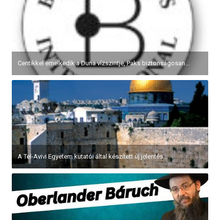
Centikkel emelkedik a Duna vízszintje, Paks biztonságosan...
A Tel-Avivi Egyetem kutatói által készített új jelentés...