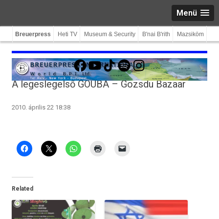
Menü
Breuerpress
Heti TV
Museum & Security
B'nai B'rith
Mazsiköm
Facebook
YouTube
TikTok
Spotify
Instagram
A legeslegelső GOUBA – Gozsdu Bazaar
2010. április 22 18:38
Related