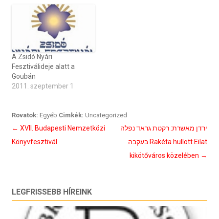
A Zsidó Nyári
Fesztiválideje alatt a
Goubán
2011. szeptember 1
Rovatok:
Egyéb
Cimkék:
Uncategorized
Bejegyzés
←
XVII. Budapesti Nemzetközi
ירדן מאשרת: רקטת גראד נפלה
navigáció
Könyvfesztivál
בעקבה Rakéta hullott Eilat
kikötőváros közelében
→
LEGFRISSEBB HÍREINK