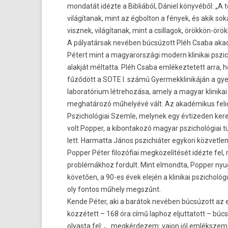
mon­datát idézte a Bibliából, Dániel könyvéből: „A 
világítanak, mint az égbol­ton a fények, és akik so
visznek, világítanak, mint a csil­lagok, örökkön-örök
A pályatársak nevében búcsúzott Pléh Csaba akad
Pétert mint a magyarországi modern klinikai pszic
alakját mél­tatta. Pléh Csaba em­lékez­tetett arra,
fűződött a SOTE I. számú Gyer­mekklinikáján a gye
laboratórium lét­rehozása, amely a magyar klinika
meg­határozó műhelyévé vált. Az akadémikus feli
Pszic­hológiai Szem­le, melynek egy évtized­en ker
volt Popp­er, a kibon­takozó magyar pszic­hológi
lett. Har­matta János pszic­hiát­er egykori köz­vetl­
Popp­er Péter filozófiai megközelítését idézte fel, m
problémákhoz for­dult. Mint el­mondta, Popp­er nyu
követően, a 90-es évek elején a klinikai pszic­ho
oly fon­tos műhely megszűnt.
Kende Péter, aki a barátok nevében búcsúzott az el­
közzétett – 168 óra című lap­hoz el­juttatott – búcs
ol­vasta fel: „…meg­kérdezem: vajon jól emlékszem-