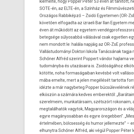
kiemel­te, hogy Popp­er Péter 53 éven át tanított, ne
SOTE-én, az ELTE-én, a Színház és Filmművészeti
Országos Rab­biképző – Zsidó Egyetem­en (OR-ZsE
követően el­fogad­ta az iz­raeli Bar Ilan Egyetem 
éven át működött az egyetem ven­dégprofesszora
bet­eg­sége súlyosabbá válásával csak egyetl­en e
nem mon­dott le: halála napjáig az OR-ZsE pro­fess
Val­lástudományi Dok­tori Is­kola Tanácsának tagja
Schőner Alfréd szerint Pop­pert vándor haj­lama ve
tudományba és utazásaira is. Zsidóságához el­köt
kötötte, noha for­maságaiban kevésbé volt vallásos
mába em­el­te, mert a jelen megélését tar­totta fo
idézte a már nagybeteg Popp­er búcsúlevelének ré
elköszön a számára ked­ves em­berek­től: „Barátai
szerel­meim, mun­katár­saim, szétszórt rokonaim, a
meg­talál­hatók vagytok, Magyarországon és a vil
egyre magányosab­ban és egyre öre­gebb­en”. „Mest­
értelmében, bölcses­ség és humor jel­lemez­te” – e
el­hunyt­ra Schőner Alfréd, aki végül Popp­er Péter