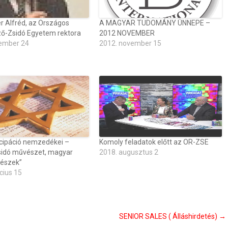
r Alfréd, az Országos
A MAGYAR TUDOMÁNY ÜNNEPE –
ő-Zsidó Egyetem rektora
2012 NOVEMBER
ember 24
2012. november 15
ipáció nemzedékei –
Komoly feladatok előtt az OR-ZSE
idó művészet, magyar
2018. augusztus 2
észek”
cius 15
SENIOR SALES ( Álláshirdetés)
→