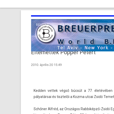
BELFÖLD
KÜLFÖLD
KULTÚRA
SZÍN
EURÓPA
TUDO
VALLÁS
KÖZEL-KELET
Eltemették Popper Pétert
TÁVOL-KELET
2010. április 20 15:49
TENGERENTÚL
Kedd­en vet­tek végső búcsút a 77. életévében el­
pályatársai és tisztelői a Kozma utcai Zsidó Teme
Schőner Alfréd, az Országos Rabbiképző-Zsidó Eg