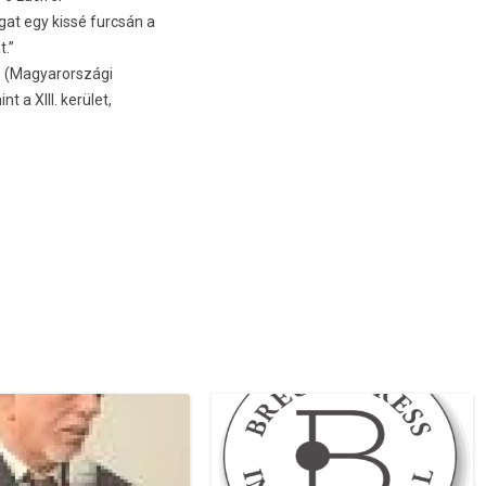
at egy kissé furcsán a
t.”
isz (Magyarországi
 a XIII. kerület,