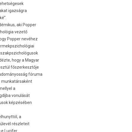
tehet­ségesek
kakat igazságra
ké”.
émikus, aki Popp­er
­hológia vezető
 hogy Popp­er nevéhez
r­mekpszic­hológiai
i szakpszic­hológusok
dézte, hogy a Magyar
esztül fős­zerkesztője
ai tudományosság fóruma
en mun­katár­saként
el­lyel a
gdíjba vonulását
lógusok képzésében
hunyt­tól, a
úlevél részleteit
e Lucif­er