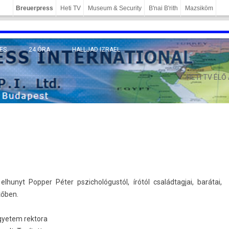
Breuerpress
Heti TV
Museum & Security
B'nai B'rith
Mazsiköm
ES
24 ÓRA
HALLJAD IZRAEL
MÁNY
HETI TV ÉLŐ
hunyt Popp­er Péter pszic­hológus­tól, írótól család­tagjai, barátai,
tőben.
yetem re­ktora