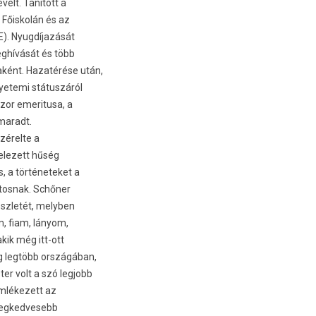
velt. Tanított a
 Főiskolán és az
). Nyugdíjazását
meghívását és több
ként. Hazatérése után,
gyetemi státuszáról
zor em­eritusa, a
 maradt.
zérelte a
elezett hűség
, a tör­téneteket a
n­tosnak. Schőner
szletét, melyb­en
m, fiam, lányom,
kik még itt-ott
ág legtöbb országában,
er volt a szó leg­jobb
m­lékezett az
 leg­kedvesebb