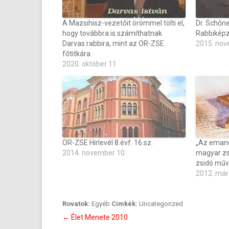
A Mazsihisz-vezetőit örömmel tölti el,
Dr. Schőne
hogy továbbra is számíthatnak
Rabbiképz
Darvas rabbira, mint az OR-ZSE
2015. nov
főtitkára
2020. október 11
OR-ZSE Hírlevél 8.évf. 16.sz.
„Az emanc
2014. november 10
magyar zs
zsidó műv
2012. már
Rovatok:
Egyéb
Cimkék:
Uncategorized
Bejegyzés
←
Élet Menete 2010