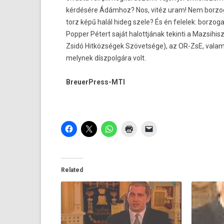
kérdésére Ádámhoz? Nos, vitéz uram! Nem bor­zog
torz képű halál hideg szele? És én felelek: bor­zoga
Popp­er Pétert saját halottjának tekin­ti a Maz­sih
Zsidó Hitközségek Szövetsége), az OR-ZsE, valamint
melynek díszpol­gára volt.
BreuerPress-MTI
Related