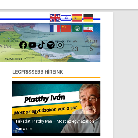
FACEBOOK
YOUTUBE
TIKTOK
SPOTIFY
INSTAGRAM
ÁV
AUGUST
 ADÁS
23
6
LEGFRISSEBB HÍREINK
Pirkadat: Platthy Iván – Most az egyházakon
van a sor