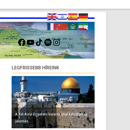
FACEBOOK
YOUTUBE
TIKTOK
SPOTIFY
INSTAGRAM
ÁV
AUGUST
 ADÁS
26
8
LEGFRISSEBB HÍREINK
A Tel-Avivi Egyetem kutatói által készített új
jelentés...