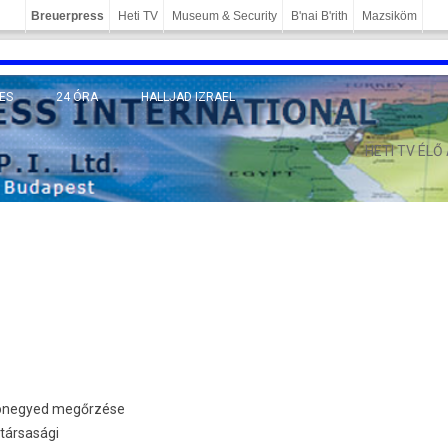
Breuerpress
Heti TV
Museum & Security
B'nai B'rith
Mazsiköm
ES
24 ÓRA
HALLJAD IZRAEL
MÁNY
HETI TV ÉLŐ
sidónegyed megőrzése
ztársasági