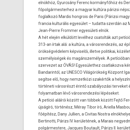
elnökhöz, Gyurcsány Ferenc kormányfőhöz és De
főpolgármesterhez a magyar kultúra párizsi néps
foglalkozó Mardis hongrois de Paris (Párizsi mag
francia kulturális egyesület – tudatta szerdán az 
Jean-Pierre Frommer egyesületi elnök.
A hét elején elküldött levélhez csatolták azt petíci
313-an írtak alá: a kultúra, a városrendezés, az ép
örökségvédelem képviselői, illetve politikai, közélet
személyiségek és magánszemélyek. A petícióban a 
szervezet az ÓVÁS! Egyesülethez csatlakozva ké
Bandarintól, az UNESCO Világörökség Központ Iga
segítse elő, hogy nemzetközi szakértők a helyszí
történeti városrészt érintő szabályozási terveket é
folyamatban lévő városrendezési lépéseket.
A petíció aláírói között van többek között Fejtő Fer
újságíró, történész, Méray Tibor író, Ariella Masbo
főépítész, Dany Jullien, a Civitas Nostra elnökhel
Bertinotti, Párizs IV. kerületének, a Marais negyed
polgármestere, Jacques Boutault, Párizs II. kerüle