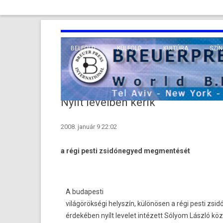
BELFÖLD
KÜLFÖLD
KULTÚRA
SZÍN
EURÓPA
TUDO
VALLÁS
KÖZEL-KELET
Nyílt levélben kérik
TÁVOL-KELET
2008. január 9 22:02
TENGERENTÚL
a régi pesti zsidónegyed megmentését
A budapesti
világörökségi helyszín, különösen a régi pesti z
érdekében nyílt levelet intézett Sólyom László kö