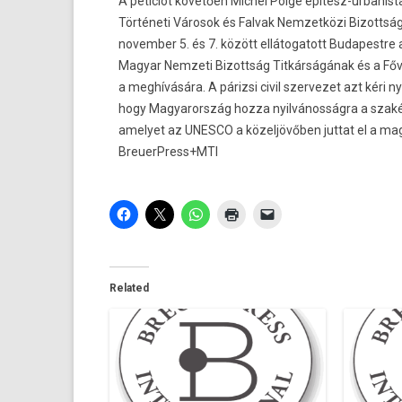
A petíciót követően Michel Polge építész-urbanis
Történeti Városok és Falvak Nemzetközi Bizottsá
november 5. és 7. között ellátogatott Budapestre 
Magyar Nemzeti Bizottság Titkárságának és a F
a meghívására. A párizsi civil szervezet azt kéri ny
hogy Magyarország hozza nyilvánosságra a szakért
amelyet az UNESCO a közeljövőben juttat el a mag
BreuerPress+MTI
Related