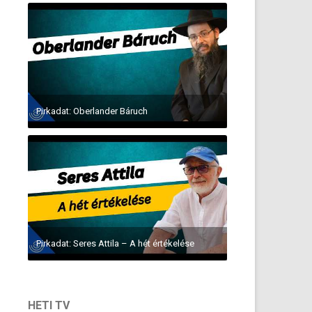
Pirkadat: Oberlander Báruch
Pirkadat: Seres Attila – A hét értékelése
HETI TV