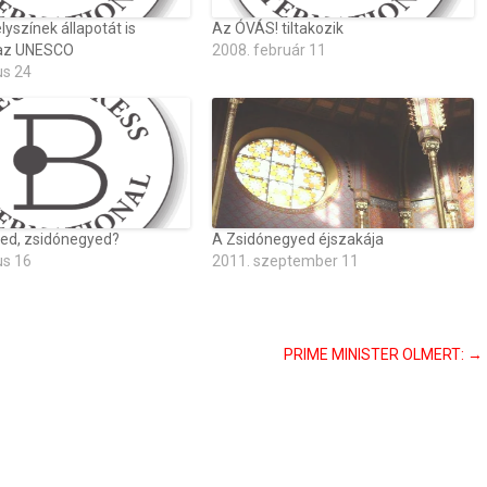
yszínek állapotát is
Az ÓVÁS! tiltakozik
 az UNESCO
2008. február 11
us 24
led, zsidónegyed?
A Zsidónegyed éjszakája
us 16
2011. szeptember 11
PRIME MINISTER OLMERT:
→