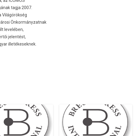
ta, az ICOMOS
gának tagja 2007.
a Világörökség
ővárosi Önkormányzatnak
ílt levelében,
ői jelentést,
yar illetékeseknek.