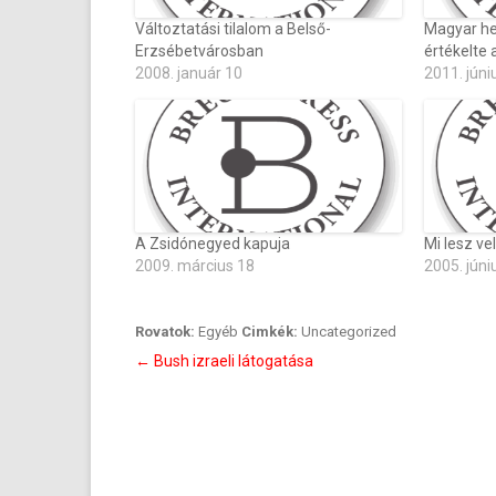
Változtatási tilalom a Belső-
Magyar hel
Erzsébetvárosban
értékelte
2008. január 10
2011. júni
A Zsidónegyed kapuja
Mi lesz ve
2009. március 18
2005. júni
Rovatok:
Egyéb
Cimkék:
Uncategorized
Bejegyzés
←
Bush izraeli látogatása
navigáció