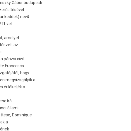
mszky Gábor budapesti
zerűsítésével
yar keddek) nevű
MTI-vel
ót, amelyet
ítészet, az
i
párizsi civil
rte Francesco
zgatójától, hogy
nen megvizsgálják a
s értékeljék a
enc író,
ungi állami
yettese, Dominique
nek a
tének