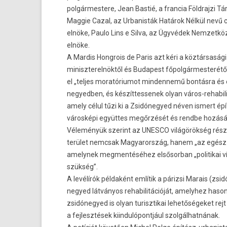
polgármestere, Jean Bastié, a francia Földrajzi Tá
Maggie Cazal, az Urbanisták Határok Nélkül nevű c
elnöke, Paulo Lins e Silva, az Ügyvédek Nemzetkö
elnöke.
A Mardis Hongrois de Paris azt kéri a köztársasági 
miniszterelnöktől és Budapest főpolgármesterétől
el „teljes moratóriumot mindennemű bontásra és é
negyedben, és készíttessenek olyan város-rehabili
amely célul tűzi ki a Zsidónegyed néven ismert épí
városképi együttes megőrzését és rendbe hozásá
Véleményük szerint az UNESCO világörökség részé
terület nemcsak Magyarország, hanem „az egész v
amelynek megmentéséhez elsősorban „politikai ví
szükség”.
A levélírók példaként említik a párizsi Marais (zs
negyed látványos rehabilitációját, amelyhez hasonl
zsidónegyed is olyan turisztikai lehetőségeket re
a fejlesztések kiindulópontjául szolgálhatnának.