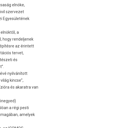
rsaság elnöke,
ivil szervezet
zi Egyesületének
elnöktől, a
, hogy rendeljenek
pítésre az érintett
tációs tervet,
tészeti és
t”.
vé nyilvánított
ilág kincse”,
zióra és akaratra van
idónegyed)
óan a régi pesti
jt magában, amelyek