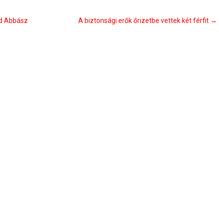
úd Abbász
A biztonsági erők őrizetbe vettek két férfit
→