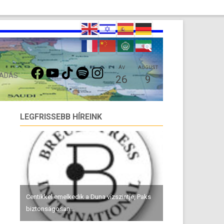
FACEBOOK
YOUTUBE
TIKTOK
SPOTIFY
INSTAGRAM
ÁV
AUGUST
 ADÁS
26
9
LEGFRISSEBB HÍREINK
Centikkel emelkedik a Duna vízszintje, Paks
biztonságosan...