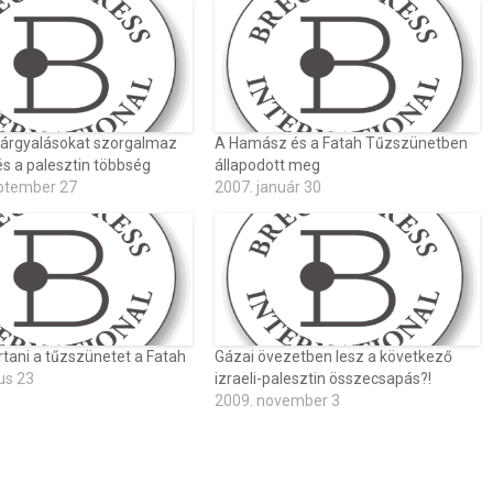
tárgyalásokat szorgalmaz
A Hamász és a Fatah Tűzszünetben
 és a palesztin többség
állapodott meg
ptember 27
2007. január 30
tani a tűzszünetet a Fatah
Gázai övezetben lesz a következő
us 23
izraeli-palesztin összecsapás?!
2009. november 3