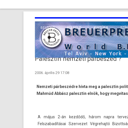
BELFÖLD
KÜLFÖLD
KULTÚRA
SZÍN
EURÓPA
TUDO
VALLÁS
KÖZEL-KELET
Palesztin nemzeti párbeszéd ?
TÁVOL-KELET
2006. április 29 17:08
TENGERENTÚL
Nemzeti párbeszédre hívta meg a palesztin polit
Mahmúd Abbász palesztin elnök, hogy megvitassá
A május 2-án kezdődő, három napra ter­veze
Felszabadításai Szer­vezet Vég­rehajtó Bi­zotts