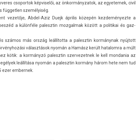
yveres csopor­tok kép­viselői, az önkor­mányzatok, az egyetemek, civil
s füg­getl­en személyiség.
ent vezetője, Abdel-Aziz Duejk április közepén kez­deményez­te a
beszéd a különféle palesztin moz­galmak között a politikai és gaz­
és számos más ország leállította a palesztin kormánynak nyújtott
örvényhozási választások nyomán a Hamász került hatalom­ra a múlt
­hez kötik: a kormányzó palesztin szer­vezet­nek le kell mon­dania az
gyi segélyek leállítása nyomán a palesztin kormány három hete nem tud
5 ezer em­ber­nek.