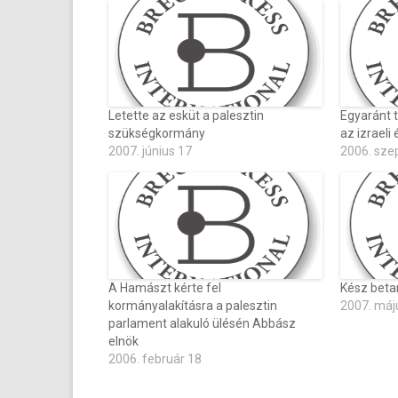
Letette az esküt a palesztin
Egyaránt 
szükségkormány
az izraeli
2007. június 17
2006. sze
A Hamászt kérte fel
Kész betar
kormányalakításra a palesztin
2007. máj
parlament alakuló ülésén Abbász
elnök
2006. február 18