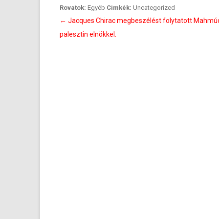
Rovatok:
Egyéb
Cimkék:
Uncategorized
Bejegyzés
←
Jacques Chirac megbeszélést folytatott Mahm
navigáció
palesztin elnökkel.