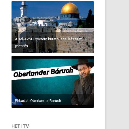
A Tel-Avivi Egyetem kutatói által készített új
jelentés...
Pirkadat: Oberlander Báruch
HETI TV