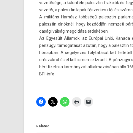
vezetősége, a különféle palesztin frak­ciók és feg
vezetői, a palesztin lapok fős­zerkesztői és számo
A militáns Hamász többségű palesztin par­la­m
palesztin elnöknél, hogy kezdődjön nem­zeti pár
dasági válság megol­dása érdekében.
Az Egyesült Államok, az Európai Unió, Kanada 
pénzügyi támogatását azután, hogy a palesztin t
hónap­ban. A segélyezés folytatását két fel­tétel
erőszakról és el kell is­mernie Iz­raelt. A pénzü
bért fizet­ni a kormányzat al­kal­mazásában álló 16
BPI-info
Related