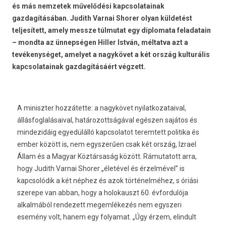
és más nemzetek művelődési kapcsolatainak
gazdagításában. Judith Varnai Shorer olyan küldetést
teljesített, amely messze túlmutat egy diplomata feladatain
– mondta az ünnepségen Hiller István, méltatva azt a
tevékenységet, amelyet a nagykövet a két ország kulturális
kapcsolatainak gazdagításáért végzett.
A miniszter hozzátette: a nagykövet nyilatkozataival,
állásfoglalásaival, határozottságával egészen sajátos és
mindezidáig egyedülálló kapcsolatot teremtett politika és
ember között is, nem egyszerűen csak két ország, Izrael
Állam és a Magyar Köztársaság között. Rámutatott arra,
hogy Judith Varnai Shorer „életével és érzelmével” is
kapcsolódik a két néphez és azok történelméhez, s óriási
szerepe van abban, hogy a holokauszt 60. évfordulója
alkalmából rendezett megemlékezés nem egyszeri
esemény volt, hanem egy folyamat. „Úgy érzem, elindult