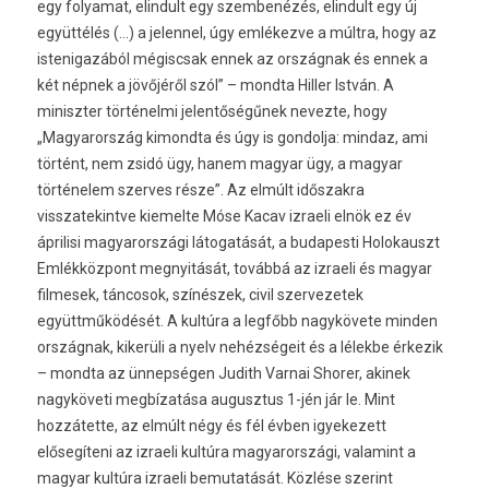
egy folyamat, elindult egy szembenézés, elindult egy új
együttélés (…) a jelennel, úgy emlékezve a múltra, hogy az
istenigazából mégiscsak ennek az országnak és ennek a
két népnek a jövőjéről szól” – mondta Hiller István. A
miniszter történelmi jelentőségűnek nevezte, hogy
„Magyarország kimondta és úgy is gondolja: mindaz, ami
történt, nem zsidó ügy, hanem magyar ügy, a magyar
történelem szerves része”. Az elmúlt időszakra
visszatekintve kiemelte Móse Kacav izraeli elnök ez év
áprilisi magyarországi látogatását, a budapesti Holokauszt
Emlékközpont megnyitását, továbbá az izraeli és magyar
filmesek, táncosok, színészek, civil szervezetek
együttműködését. A kultúra a legfőbb nagykövete minden
országnak, kikerüli a nyelv nehézségeit és a lélekbe érkezik
– mondta az ünnepségen Judith Varnai Shorer, akinek
nagyköveti megbízatása augusztus 1-jén jár le. Mint
hozzátette, az elmúlt négy és fél évben igyekezett
elősegíteni az izraeli kultúra magyarországi, valamint a
magyar kultúra izraeli bemutatását. Közlése szerint