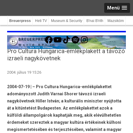
Menü
Breuerpress
Heti TV
Museum & Security
B'nai B'rith
Mazsiköm
Facebook
YouTube
TikTok
Spotify
Instagram
Pro Cultura Hungarica-emlékplakett a távozó
izraeli nagykövetnek
2004. július 19 15:26
2004-07-19 | – Pro Cultura Hungarica-emlékplakettet
adományozott Judith Varnai Shorer távozó izraeli
nagykövetnek Hiller István; a kulturális miniszter nyújtotta
át a kitüntetést Budapesten. Az emlékplakettet azok a
külföldi állampolgárok kaphatják meg, akik elévülhetetlen
érdemeket szereztek a magyar kultúra értékeinek külhoni
megismertetésében és terjesztésében, valamint a magyar