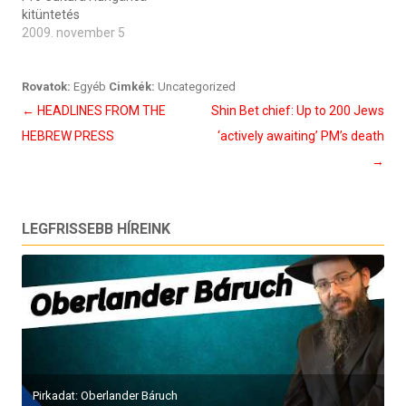
kitüntetés
2009. november 5
Rovatok:
Egyéb
Cimkék:
Uncategorized
Bejegyzés
←
HEADLINES FROM THE
Shin Bet chief: Up to 200 Jews
navigáció
HEBREW PRESS
‘actively awaiting’ PM’s death
→
LEGFRISSEBB HÍREINK
Pirkadat: Oberlander Báruch