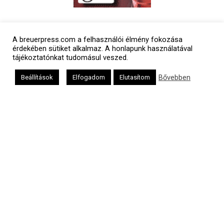
Polgári naptár
A breuerpress.com a felhasználói élmény fokozása
érdekében sütiket alkalmaz. A honlapunk használatával
tájékoztatónkat tudomásul veszed.
Bővebben
Beállítások
Elfogadom
Elutasítom
Héber naptár
אב
Oldalunkat a Mazsök támogatja