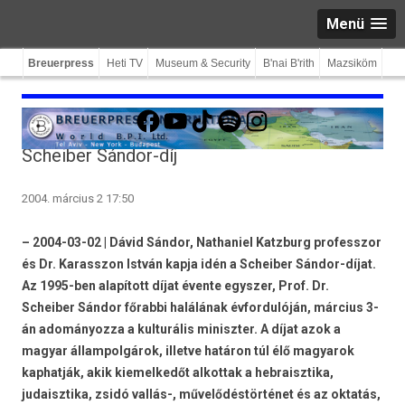
Menü
Breuerpress
Heti TV
Museum & Security
B'nai B'rith
Mazsiköm
Facebook
YouTube
TikTok
Spotify
Instagram
Scheiber Sándor-díj
2004. március 2 17:50
– 2004-03-02 | Dávid Sándor, Nathaniel Katzburg professzor
és Dr. Karasszon István kapja idén a Scheiber Sándor-díjat.
Az 1995-ben alapított díjat évente egyszer, Prof. Dr.
Scheiber Sándor főrabbi halálának évfordulóján, március 3-
án adományozza a kulturális miniszter. A díjat azok a
magyar állampolgárok, illetve határon túl élő magyarok
kaphatják, akik kiemelkedőt alkottak a hebraisztika,
judaisztika, zsidó vallás-, művelődéstörténet és az oktatás,