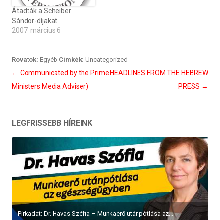
Átadták a Scheiber
Sándor-díjakat
2007. március 6
Rovatok:
Egyéb
Cimkék:
Uncategorized
Bejegyzés
←
Communicated by the Prime
HEADLINES FROM THE HEBREW
navigáció
Ministers Media Adviser)
PRESS
→
LEGFRISSEBB HÍREINK
Pirkadat: Dr. Havas Szófia – Munkaerő utánpótlása az...