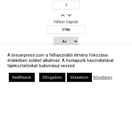
Héber naptár
אב
A breuerpress.com a felhasználói élmény fokozása
érdekében sütiket alkalmaz. A honlapunk használatával
tájékoztatónkat tudomásul veszed.
Oldalunkat a Mazsök támogatja
Bővebben
Beállítások
Elfogadom
Elutasítom