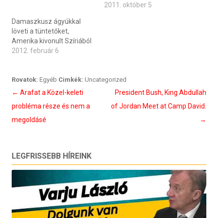
2011. október 5
Damaszkusz ágyúkkal
löveti a tüntetőket,
Amerika kivonult Szíriából
2012. február 6
Rovatok:
Egyéb
Cimkék:
Uncategorized
Bejegyzés
←
Arafat a Közel-keleti
President Bush, King Abdullah
navigáció
probléma része és nem a
of Jordan Meet at Camp David.
megoldásé
→
LEGFRISSEBB HÍREINK