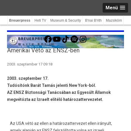
Menü
Breuerpress
Heti TV
Museum & Security
B'nai B'rith
Mazsiköm
Facebook
YouTube
TikTok
Spotify
Instagram
Amerikai Vétó az ENSZ-ben
2003. szeptember 17 09:18
2003. szeptember 17.
Tudósítónk Barát Tamás jelenti New York-ból.
AZ ENSZ Biztonsági Tanácsában az Egyesült Államok
megvétózta az Izraelt elítélő határozattervezetet.
Az USA vétó az ellen a határozattervezet ellen irányult,
amely alapján az ENSZ felszólította volna az izraeli