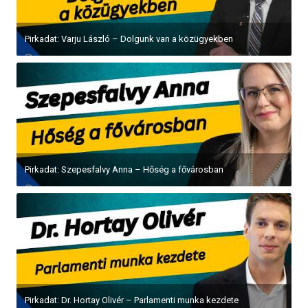
Pirkadat: Varju László – Dolgunk van a közügyekben
Pirkadat: Szepesfalvy Anna – Hőség a fővárosban
Pirkadat: Dr. Hortay Olivér – Parlamenti munka kezdete