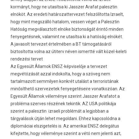
kormányt, hogy ne utasítsa ki Jasszer Arafat palesztin
elnököt. Az eredeti határozattervezet felszólította Izraelt,
hogy mint megszálló hatalom, vessen véget a Palesztin
Hatóság megválasztott elnöke biztonságát érintő minden
fenyegetésnek, valamint ne utasítsa ki a hatóság elnökét.
A javasolt tervezet értelmében a BT támogatásáról
biztosította volna az útiterv néven ismertté vált közel-keleti
rendezési tervet
Az Egyesült Államok ENSZ-képviselője a tervezet
megvétózását azzal indokolta, hogy a szöveg nem
tartalmazott semmilyen konkrét utalást a terroristának
minősíthető szervezetek fenyegetéseire vonatkozóan. Az
Egyesült Államok véleménye szerint Jasszer Arafatot a
probléma szerves részének tekintik. AZ USA politikája
szerint a palesztin  izraeli problémát a legjobban a
tárgyalások útján lehet megoldani. Ehhez kapcsolódna a
diplomáciai elszigetelés is. Az amerikai ENSZ delegátus
kifejtette, hogy véleménye szerint a vétó nem jelenti azt,