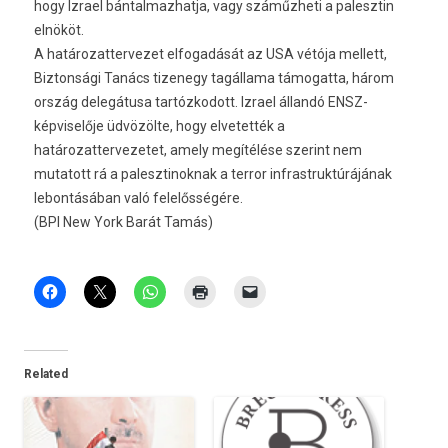
hogy Izrael bántalmazhatja, vagy száműzheti a palesztin
elnököt.
A határozattervezet elfogadását az USA vétója mellett,
Biztonsági Tanács tizenegy tagállama támogatta, három
ország delegátusa tartózkodott. Izrael állandó ENSZ-
képviselője üdvözölte, hogy elvetették a
határozattervezetet, amely megítélése szerint nem
mutatott rá a palesztinoknak a terror infrastruktúrájának
lebontásában való felelősségére.
(BPI New York Barát Tamás)
Related