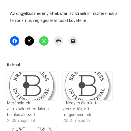
Az öngyilkos merénylettek után az izraeli miniszterelnök a
terrorizmus végleges leállítását követelte.
Related
Merényletek
– Négyen életüket
Jeruzsálemben: kilenc
vesztették, 50
halálos áldozat
megsebesültek
2003. május 18
2003. május 19