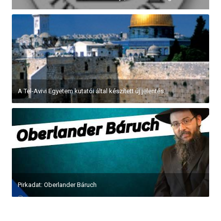
A Tel-Avivi Egyetem kutatói által készített új jelentés...
Pirkadat: Oberlander Báruch