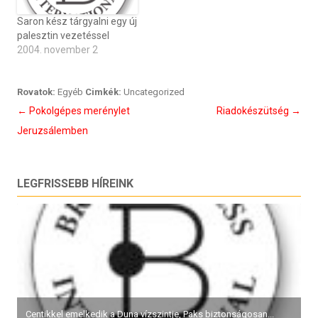
Saron kész tárgyalni egy új
palesztin vezetéssel
2004. november 2
Rovatok:
Egyéb
Cimkék:
Uncategorized
Bejegyzés
←
Pokolgépes merénylet
Riadokészütség
→
navigáció
Jeruzsálemben
LEGFRISSEBB HÍREINK
Centikkel emelkedik a Duna vízszintje, Paks biztonságosan...