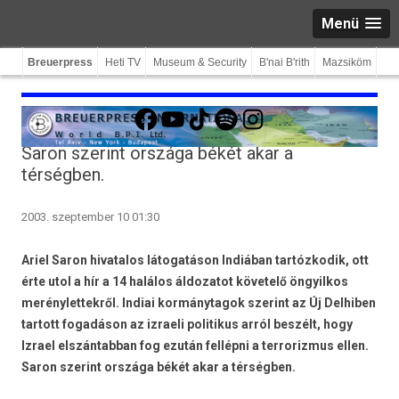
Menü
Breuerpress
Heti TV
Museum & Security
B'nai B'rith
Mazsiköm
Facebook
YouTube
TikTok
Spotify
Instagram
Saron szerint országa békét akar a
térségben.
2003. szeptember 10 01:30
Ariel Saron hivatalos látogatáson Indiában tartózkodik, ott
érte utol a hír a 14 halálos áldozatot követelő öngyilkos
merénylettekről. Indiai kormánytagok szerint az Új Delhiben
tartott fogadáson az izraeli politikus arról beszélt, hogy
Izrael elszántabban fog ezután fellépni a terrorizmus ellen.
Saron szerint országa békét akar a térségben.