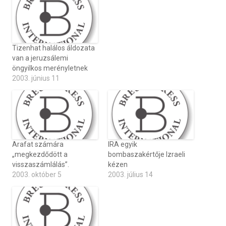
Tizenhat halálos áldozata
van a jeruzsálemi
öngyilkos merényletnek
2003. június 11
Arafat számára
IRA egyik
„megkezdődött a
bombaszakértője Izraeli
visszaszámlálás”.
kézen
2003. október 5
2003. július 14