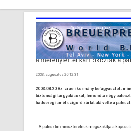
BELFÖLD
KÜLFÖLD
KULTÚRA
SZÍN
EURÓPA
TUDO
VALLÁS
KÖZEL-KELET
a merénylettel kárt okoztak a p
TÁVOL-KELET
2003. augusztus 20 12:31
TENGERENTÚL
2003.08.20 Az izraeli kormány befagyasztott min
biztonsági tárgyalásokat, lemondta négy paleszti
hadsereg ismét szigorú zárlat alá vette a palesz
A palesztin miniszterelnök megszakítja a kapcso