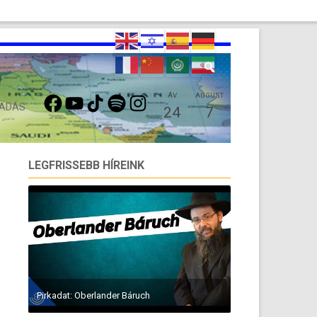
FACEBOOK
YOUTUBE
TIKTOK
SPOTIFY
INSTAGRAM
ÁV
AUGUST
 ADÁS
24
7
LEGFRISSEBB HÍREINK
Pirkadat: Oberlander Báruch