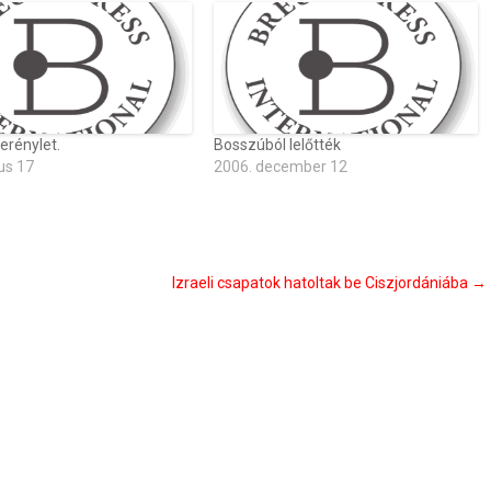
erénylet.
Bosszúból lelőtték
us 17
2006. december 12
Izraeli csapatok hatoltak be Ciszjordániába
→