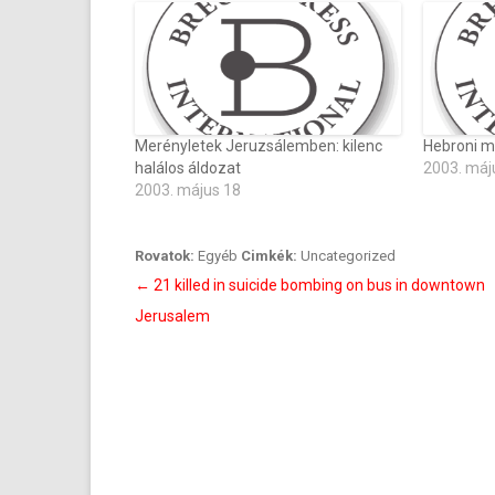
Merényletek Jeruzsálemben: kilenc
Hebroni m
halálos áldozat
2003. máj
2003. május 18
Rovatok:
Egyéb
Cimkék:
Uncategorized
Bejegyzés
←
21 killed in suicide bombing on bus in downtown
navigáció
Jerusalem