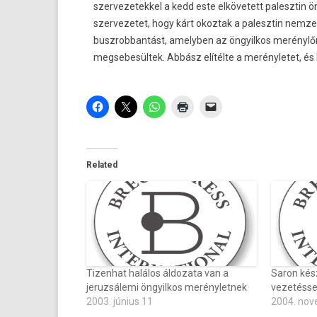
szervezetekkel a kedd este elkövetett palesztin 
szervezetet, hogy kárt okoztak a palesztin nemzet
buszrobbantást, amelyben az öngyilkos merénylőn 
megsebesültek. Abbász elítélte a merényletet, és
Related
Tizenhat halálos áldozata van a
Saron kész
jeruzsálemi öngyilkos merényletnek
vezetésse
2003. június 11
2004. nov