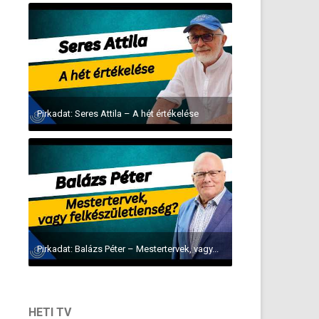
Pirkadat: Seres Attila – A hét értékelése
Pirkadat: Balázs Péter – Mestertervek, vagy...
HETI TV