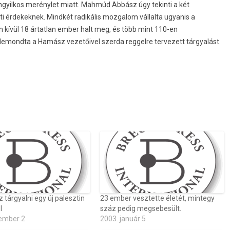
öngyilkos merénylet miatt. Mahmúd Abbász úgy tekinti a két
i érdekeknek. Mindkét radikális mozgalom vállalta ugyanis a
kívül 18 ártatlan ember halt meg, és több mint 110-en
 lemondta a Hamász vezetőivel szerda reggelre tervezett tárgyalást.
 tárgyalni egy új palesztin
23 ember vesztette életét, mintegy
l
száz pedig megsebesült.
ember 2
2003. január 5