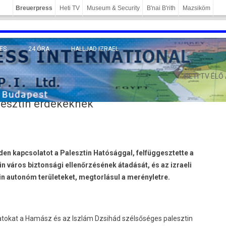
Breuerpress
Heti TV
Museum & Security
B'nai B'rith
Mazsiköm
ES
24 ÓRA
HALLJAD IZRAEL
MÁNY
HETI TV ÉLŐ
alesztin érdekeknek
den kapcsolatot a Palesztin Hatósággal, felfüggesztette a
n város biztonsági ellenőrzésének átadását, és az izraeli
tin autonóm területeket, megtorlásul a merényletre.
latokat a Hamász és az Iszlám Dzsihád szélsőséges palesztin