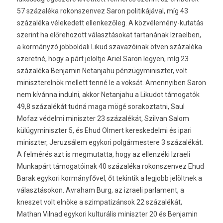
57 százaléka rokonszenvez Saron politikájával, míg 43
százaléka vélekedett ellenkezőleg. A közvélemény-kutatás
szerint ha előrehozott választásokat tartanának Izraelben,
a kormányzó jobboldali Likud szavazóinak ötven százaléka
szeretné, hogy a párt jelöltje Ariel Saron legyen, míg 23
százaléka Benjamin Netanjahu pénzügyminiszter, volt
miniszterelnök mellett tenné le a voksát. Amennyiben Saron
nem kívánna indulni, akkor Netanjahu a Likudot támogatók
49,8 százalékát tudná maga mögé sorakoztatni, Saul
Mofaz védelmi miniszter 23 százalékát, Szilvan Salom
külügyminiszter 5, és Ehud Olmert kereskedelmi és ipari
miniszter, Jeruzsálem egykori polgármestere 3 százalékát.
A felmérés azt is megmutatta, hogy az ellenzéki Izraeli
Munkapárt támogatóinak 40 százaléka rokonszenvez Ehud
Barak egykori kormányfővel, őt tekintik a legjobb jelöltnek a
választásokon. Avraham Burg, az izraeli parlament, a
kneszet volt elnöke a szimpatizánsok 22 százalékát,
Mathan Vilnad egykori kulturális miniszter 20 és Benjamin