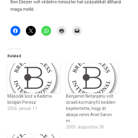
Ben Eliezer volt védelmi miniszter hat százalékát állítaná
maga mellé.
Related
Második lesz a Kadima
Benjamin Netanjahu volt
listáján Peresz
izraeli kormányfő kedden
2006. január 11
bejelentette, hogy át
akarja venni Ariel Saron
m…
2005. augusztus 30