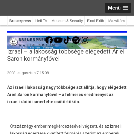
Menü
Breuerpress
Heti TV
Museum & Security
B'nai B'rith
Mazsiköm
Facebook
YouTube
TikTok
Spotify
Instagram
Izrael – a lakosság többsége elégedett Ariel
Saron kormányfővel
2003. augusztus 7 15:08
Az izraeli lakosság nagy többsége azt állítja, hogy elégedett
Ariel Saron kormányfővel – a felmérés eredményét az
izraeli rádió ismertette csütörtökön.
Ötszáznégy ember megkérdezésével végzett, és az izraeli
lakosság egészére kivetített felmérés szerint az emberek