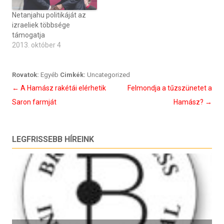
Netanjahu politikáját az
izraeliek többsége
támogatja
2013. október 4
Rovatok:
Egyéb
Cimkék:
Uncategorized
Bejegyzés
←
A Hamász rakétái elérhetik
Felmondja a tűzszünetet a
navigáció
Saron farmját
Hamász?
→
LEGFRISSEBB HÍREINK