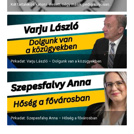
Két tartalékos katona elesett, négy másik pedig súlyosan...
Pirkadat: Varju László – Dolgunk van a közügyekben
Pirkadat: Szepesfalvy Anna – Hőség a fővárosban