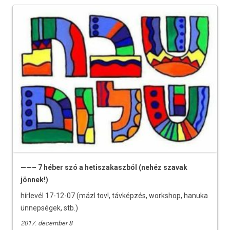
——– 7 héber szó a hetiszakaszból (nehéz szavak
jönnek!)
hírlevél 17-12-07 (mázl tov!, távképzés, workshop, hanuka
ünnepségek, stb.)
2017. december 8