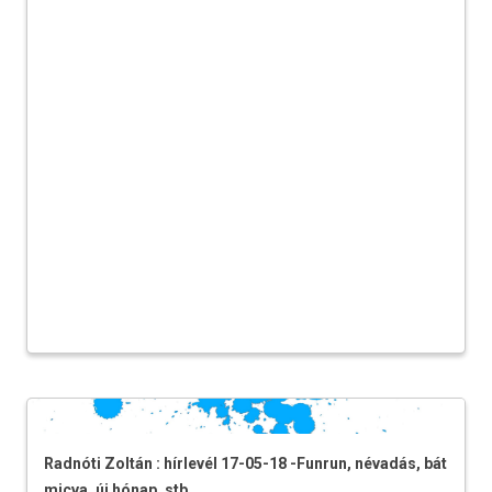
Radnóti Zoltán : hírlevél 17-05-18 -Funrun, névadás, bát
micva, új hónap, stb