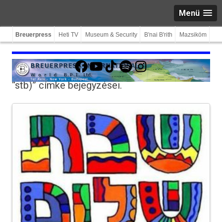
Menü
Breuerpress
Heti TV
Museum & Security
B'nai B'rith
Mazsiköm
Facebook
YouTube
TikTok
Spotify
Instagram
“stb)”
címke bejegyzései.