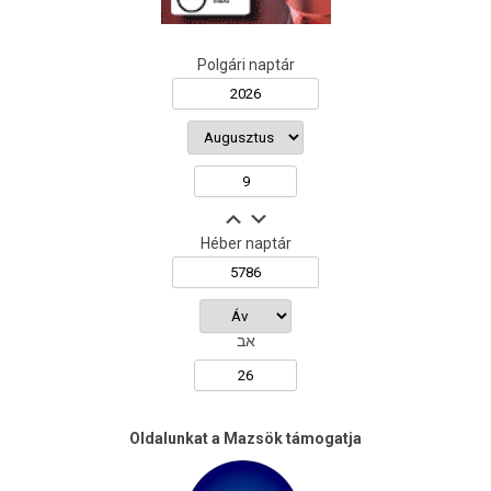
Polgári naptár
Héber naptár
אב
Oldalunkat a Mazsök támogatja