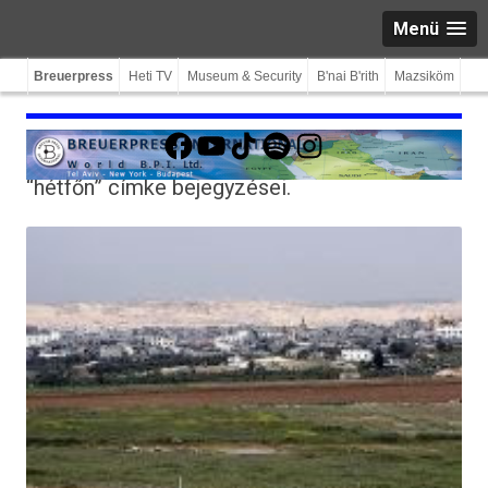
Menü
Breuerpress
Heti TV
Museum & Security
B'nai B'rith
Mazsiköm
Facebook
YouTube
TikTok
Spotify
Instagram
“hétfőn”
címke bejegyzései.