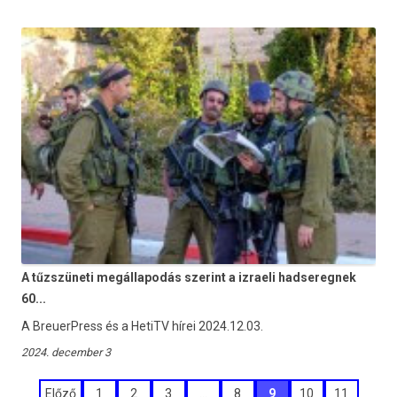
A tűzszüneti megállapodás szerint a izraeli hadseregnek
60...
A BreuerPress és a HetiTV hírei 2024.12.03.
2024. december 3
Bejegyzések
Előző
1
2
3
…
8
9
10
11