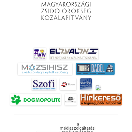
a
médiaszolgáltatási