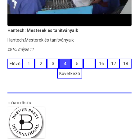
Hantech: Mesterek és tanítványaik
Hantech:Mesterek és tanítványaik
2016. május 11
Bejegyzések
Előző
1
2
3
4
5
…
16
17
18
lapozása
Következő
ELÉRHETŐSÉG