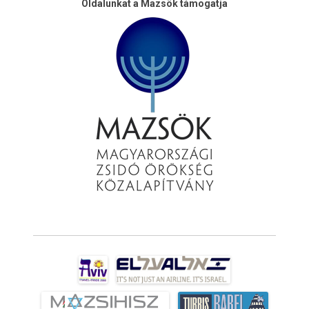
Oldalunkat a Mazsök támogatja