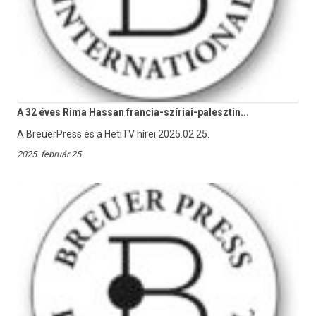
A 32 éves Rima Hassan francia-szíriai-palesztin...
A BreuerPress és a HetiTV hírei 2025.02.25.
2025. február 25