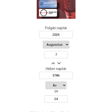
Polgári naptár
Héber naptár
אב