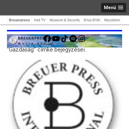
Menü
Breuerpress
Heti TV
Museum & Security
B'nai B'rith
Mazsiköm
Facebook
YouTube
TikTok
Spotify
Instagram
“Gazdaság”
címke bejegyzései.