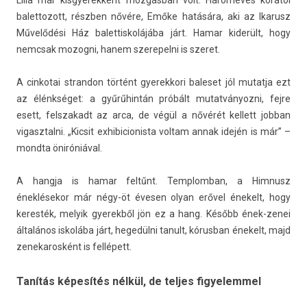
Lilla már kis­gyerek­ként mozgásban volt. Hároméves korától
balet­tozott, részben nővére, Emőke hatására, aki az Ikarusz
Művelődési Ház balet­tiskolájába járt. Hamar kiderült, hogy
nemcsak mozog­ni, hanem szerepel­ni is szeret.
A cin­kotai stran­don történt gyerek­kori baleset jól mutat­ja ezt
az élénkséget: a gyűrűhintán próbált mutat­ványoz­ni, fejre
esett, felszakadt az arca, de végül a nővérét kel­lett job­ban
vigasztal­ni. „Kic­sit ex­hibicionis­ta vol­tam annak idején is már” –
mondta öniróniával.
A han­gja is hamar feltűnt. Templom­ban, a Him­nusz
éneklésekor már négy-öt évesen olyan erővel énekelt, hogy
keres­ték, melyik gyerek­ből jön ez a hang. Később ének-zenei
általános iskolába járt, hegedülni tanult, kórus­ban énekelt, majd
zenekaros­ként is fellépett.
Tanítás képesítés nélkül, de teljes figyelemmel