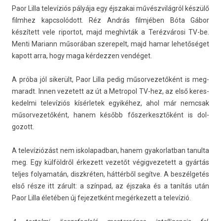
Paor Lilla televíziós pályája egy éjszakai művészvilágról készülő
filmhez kapcsolódott. Réz András filmjében Bóta Gábor
készített vele ripor­tot, majd meghívták a Terézvárosi TV-be.
Menti Mariann műsorában szerepelt, majd hamar lehetőséget
kapott arra, hogy maga kér­dezz­en vendéget.
A próba jól sikerült, Paor Lilla pedig műsor­vezetőként is meg­
maradt. Innen vezetett az út a Met­ropol TV-hez, az első keres­
kedel­mi televíziós kísér­letek egyikéhez, ahol már nemcsak
műsor­vezetőként, hanem később fős­zerkesztőként is dol­
gozott.
A televíziózást nem is­kolapad­ban, hanem gyakor­latban tanul­ta
meg. Egy külföldről érkezett vezetőt végig­vezetett a gyártás
tel­jes folyamatán, dis­zkrét­en, háttérből segítve. A beszélgetés
első része itt zárult: a színpad, az éjszaka és a tanítás után
Paor Lilla életében új fejezet­ként megér­kezett a televízió.