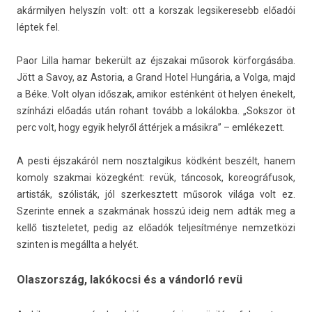
akár­mily­en helys­zín volt: ott a korszak leg­sikeresebb előadói
léptek fel.
Paor Lilla hamar bekerült az éjszakai műsorok körforgásába.
Jött a Savoy, az As­toria, a Grand Hotel Hungária, a Volga, majd
a Béke. Volt olyan időszak, amikor esténként öt hely­en énekelt,
színházi előadás után rohant tovább a lokálokba. „Sokszor öt
perc volt, hogy egyik helyről áttérjek a másikra” – em­lékezett.
A pesti éjszakáról nem nosztal­gikus ködként beszélt, hanem
komo­ly szak­mai közegként: revük, tán­cosok, koreog­ráfusok,
ar­tisták, szólisták, jól szer­kesztett műsorok világa volt ez.
Szerin­te ennek a szakmának hosszú ideig nem adták meg a
kellő tiszteletet, pedig az előadók tel­jesít­ménye nem­zetközi
szint­en is megállta a helyét.
Olaszország, lakókocsi és a vándorló revü