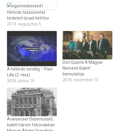
Hétórás tűzszünetet
hirdetett Izrael hétfőre
2014. augusztus 5
Don Quijote A Magyar
Nemzeti Balett
A hétórás vendég – Paor
bemutatója
Lilla (2. rész)
2016. november 10
2026. június 16
Aranyecset Ősbemutató,
balett három felvonásban
Magyar Állami Operaház,