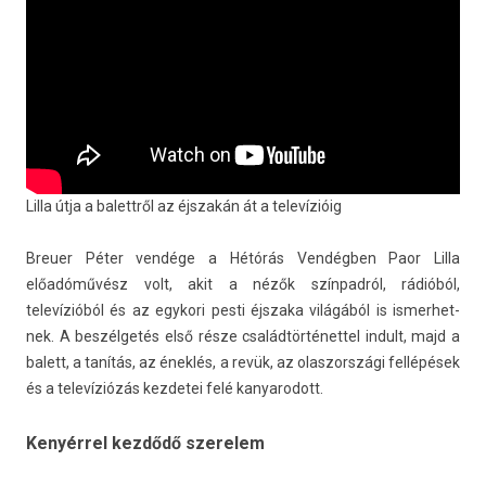
„Nálam nem em­el­te föl a hangját, hanem lehal­kítot­ta” – Paor
Lilla útja a balettről az éjszakán át a televízióig
Breu­er Péter vendége a Hétórás Vendégben Paor Lilla
előadóművész volt, akit a nézők színpadról, rádióból,
televízióból és az egykori pesti éjszaka világából is is­merhet­
nek. A beszélgetés első része család­történet­tel in­dult, majd a
balett, a tanítás, az éneklés, a revük, az olas­zországi fellépések
és a televíziózás kez­detei felé kanyarodott.
Kenyérrel kezdődő szerelem