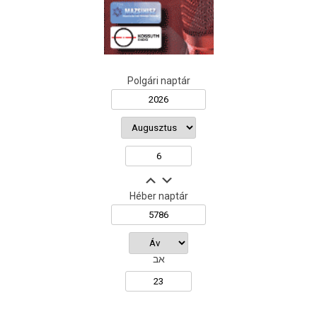
Polgári naptár
Héber naptár
אב