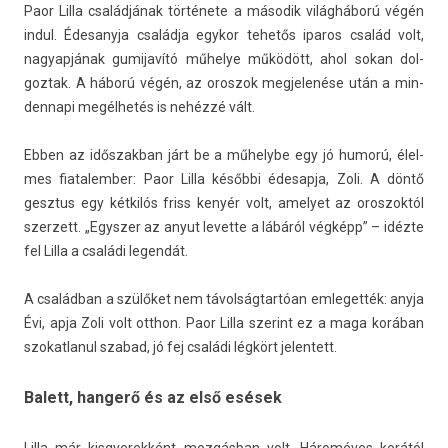
Paor Lilla családjának története a második világháború végén
indul. Éde­sanyja családja egykor tehetős iparos család volt,
nagyap­jának gumijavító műhelye működött, ahol sokan dol­
goztak. A háború végén, az oros­zok meg­jelenése után a min­
dennapi megélhetés is nehézzé vált.
Ebben az idős­zakban járt be a műhelybe egy jó humorú, élel­
mes fiatalemb­er: Paor Lilla későbbi éde­sap­ja, Zoli. A döntő
gesztus egy kétkilós friss kenyér volt, amelyet az oros­zoktól
szer­zett. „Egysz­er az anyut levet­te a lábáról végképp” – idézte
fel Lilla a családi legen­dát.
A családban a szülőket nem távolságtartóan em­leget­ték: anyja
Évi, apja Zoli volt otthon. Paor Lilla szerint ez a maga korában
szokat­lanul szabad, jó fej családi légkört jelen­tett.
Balett, hangerő és az első esések