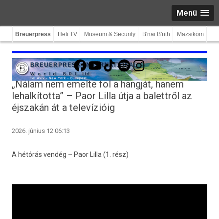
Menü
Breuerpress
Heti TV
Museum & Security
B'nai B'rith
Mazsiköm
Facebook
YouTube
TikTok
Spotify
Instagram
„Nálam nem emelte föl a hangját, hanem
lehalkította” – Paor Lilla útja a balettről az
éjszakán át a televízióig
2026. június 12 06:13
A hétórás vendég – Paor Lilla (1. rész)