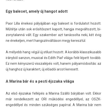
Egy baleset, amely új hangot adott
Paor Lilla énekesi pályájában egy baleset is for­dulatot hozott.
Műtétje után sok erősítőszert kapott, han­gja meg­változott, bi­
zonytalanná vált. Egy szakemb­er azt tanác­solta neki, két évig
ne énekelj­en, mert han­gszín­váltáson megy keresztül.
A mélyebb hang végül új stílust hozott. A korábbi klasszikusabb
irányból san­zon, mus­ical és Edith Piaf világa felé lépett tovább.
Ez nem kénysz­erű visszalépés volt, hanem pályamódosítás: az
új han­ghoz új karak­tert, új előadói arcot keresett.
A Marina bár és a pesti éjszaka világa
Az első éjszakai fellépés a Marina Szálló bárjában volt. Ekkor
már re­ndel­kezett az ORI működési engedéllyel, az OSZK-
engedéllyel és mind­en szükséges papírral. A Marina bár nem