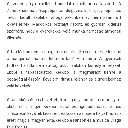
A zenei pálya mel­lett Paor Lilla tanítani is kez­dett. A
Zeneakadémia előképzője után dol­goznia kel­lett, így képesítés
nélkül került iskolába, ahogy ak­koriban ez nem számított
kivételes­nek. Másodikos osztályt kapott, és gyor­san kiderült
számára, hogy a gyerekek­kel való munka nemcsak átmeneti
állomás.
A tanításban nem a han­gerőre épített. „Én sosem em­el­tem föl
a han­gomat, hanem lehal­kítot­tam” – mondta. A gyerekek
tudták: ha Lilla néni sut­tog, akkor valóban komo­ly a helyzet.
Ebből a tapasztalat­ból később is meg­maradt benne a
pedagógiai ösztön: figyelem, rit­mus, jelen­lét és a gyerekek­hez
való közelség.
A tanítóképzőbe is fel­vették, ő pedig úgy döntött, ha már így al­
akult, el is végzi. Közben fiat­al pedagógus­társaiv­al zenés
műsorokat kezdtek készíteni, és las­san az opera helyett az op­
erett, majd a magyar nóta, később a san­zon és a mus­ical világa
felé for­dult.