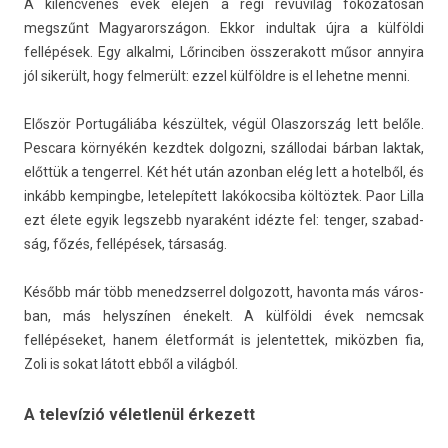
A kilencvenes évek elején a régi revüvilág fokozatosan
megszűnt Magyarországon. Ekkor in­dul­tak újra a külföldi
fellépések. Egy al­kal­mi, Lőrin­cib­en összerakott műsor an­nyira
jól sikerült, hogy fel­merült: ezzel külföldre is el lehet­ne menni.
Először Por­tugáliába készültek, végül Olas­zország lett belőle.
Pes­cara környékén kezdtek dol­gozni, szál­lodai bárban lak­tak,
előttük a ten­gerrel. Két hét után azon­ban elég lett a hotel­ből, és
inkább kem­pingbe, letelepített lakókoc­siba költöztek. Paor Lilla
ezt élete egyik legszebb nyaraként idézte fel: teng­er, szabad­
ság, főzés, fellépések, társaság.
Később már több menedzser­rel dol­gozott, havon­ta más város­
ban, más helys­zín­en énekelt. A külföldi évek nemcsak
fellépéseket, hanem élet­formát is jelen­tettek, miközben fia,
Zoli is sokat látott ebből a világból.
A televízió véletlenül érkezett