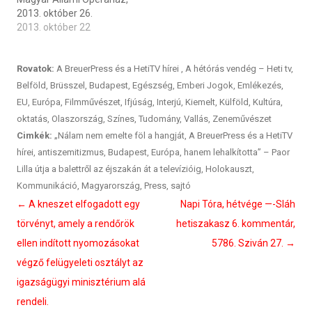
2013. október 26.
2013. október 22
Rovatok:
A BreuerPress és a HetiTV hírei
,
A hétórás vendég – Heti tv
,
Belföld
,
Brüsszel
,
Budapest
,
Egészség
,
Emberi Jogok
,
Emlékezés
,
EU
,
Európa
,
Filmművészet
,
Ifjúság
,
Interjú
,
Kiemelt
,
Külföld
,
Kultúra
,
oktatás
,
Olaszország
,
Színes
,
Tudomány
,
Vallás
,
Zeneművészet
Cimkék:
„Nálam nem emelte föl a hangját
,
A BreuerPress és a HetiTV
hírei
,
antiszemitizmus
,
Budapest
,
Európa
,
hanem lehalkította” – Paor
Lilla útja a balettről az éjszakán át a televízióig
,
Holokauszt
,
Kommunikáció
,
Magyarország
,
Press
,
sajtó
Bejegyzés
←
A kneszet elfogadott egy
Napi Tóra, hétvége —-Sláh
navigáció
törvényt, amely a rendőrök
hetiszakasz 6. kommentár,
ellen indított nyomozásokat
5786. Sziván 27.
→
végző felügyeleti osztályt az
igazságügyi minisztérium alá
rendeli.