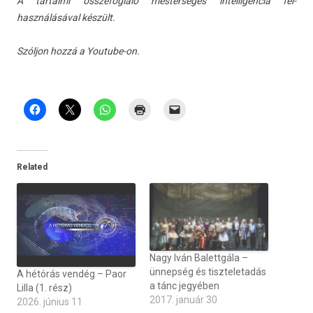
A tar­talmi összefogl­aló mes­terséges in­tel­ligen­cia fel­
használásáv­al készült.
Szóljon hozzá a
Youtube-on
.
Related
Nagy Iván Balettgála –
ünnepség és tiszteletadás
A hétórás vendég – Paor
a tánc jegyében
Lilla (1. rész)
2017. január 30
2026. június 11