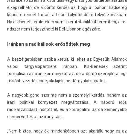
A szakértő szerint a kivonulás vagy bi­zonyos területek átadása
el­képzel­hető, de a döntő kérdés az, hogy a li­banoni had­sereg
képes-e re­ndet tar­tani a Litáni folyótól délre fekvő zónákban.
Ha a kísérleti területek­en sem sikerül stabilitást terem­teni, a re­
ndsz­er nem ter­jeszthető ki Dél-Libanon egészére.
Iránban a radikálisok erősödtek meg
A beszélgetésben szóba került, ki lehet az Egyesült Államok
valódi tár­gyalópartnere Iránban. Kis-Benedek szerint
formálisan az iráni kormányzat az, de a döntő szereplő a leg­
felsőbb vezető lenne, aki kijelölhet tár­gyalóc­sapatot.
A nagyobb gond szerin­te nem a személyi kérdés, hanem az
iráni politikai kör­nyezet megváltozása. A háború erős
radikalizálódást indított el, és a For­radal­mi Gárda keményebb
elemei vették át az irányítást.
„Nem bi­ztos, hogy ők min­denképp­en azt akarják, hogy ez az