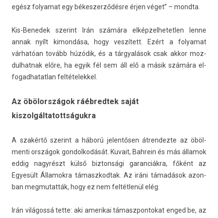
egész folyamat egy békes­zerződés­re érjen véget” – mondta.
Kis-Benedek szerint Irán számára el­képzel­hetetl­en lenne
annak nyílt kimon­dása, hogy veszített. Ezért a folyamat
várhatóan tovább húzódik, és a tárgyalások csak akkor moz­
dulhat­nak előre, ha egyik fél sem áll elő a másik számára el­
fogad­hatat­lan fel­tételek­kel.
Az öbölországok ráébredtek saját
kiszolgáltatottságukra
A szakértő szerint a háború jelen­tős­en átren­dezte az öböl­
menti országok gon­dolkodását. Kuvait, Bah­rein és más államok
eddig nagyrészt külső bi­zton­sági garan­ciák­ra, főként az
Egyesült Államok­ra támaszkod­tak. Az iráni támadások azon­
ban meg­mutat­ták, hogy ez nem feltétlenül elég.
Irán világossá tette: aki amerikai támaszpon­tokat enged be, az