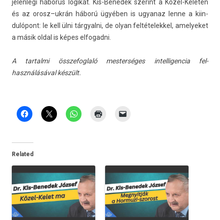
jelen­legi háborús logikát. Kis-Benedek szerint a Közel-Keleten
és az orosz–ukrán háború ügyében is ugyanaz lenne a kiin­
dulópont: le kell ülni tár­gyal­ni, de olyan fel­tételek­kel, amelyeket
a másik oldal is képes el­fogad­ni.
A tar­talmi összefogl­aló mes­terséges in­tel­ligen­cia fel­
használásáv­al készült.
Related