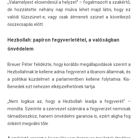
„Valamelyest elcsen­desül a helyzet” – fogal­mazott a szakértő,
de hozzátette: néhány nap múlva lehet majd látni, hogy ez
valódi tűzszünet-e, vagy csak átmeneti szünet a követ­kező
összec­sapás előtt.
Hezbollah: papíron fegyverletétel, a valóságban
önvédelem
Breu­er Péter felidézte, hogy korábbi megál­lapodások szerint a
Hez­bollah­nak le kel­lene adnia fegyvereit a li­banoni állam­nak, és
a politikai küz­delmet a par­lamentb­en kel­lene folytat­nia. Kis-
Benedek ezt nehez­en el­képzel­hetőnek tartja.
„Nem logikus az, hogy a Hez­bollah lead­ja a fegyverét” –
mondta. Szerin­te a szer­vezet számára a fegyver­zet nemcsak
támadóeszköz, hanem önvédelmi garan­cia is, ezért al­ig­ha fog
önként megválni tőle.