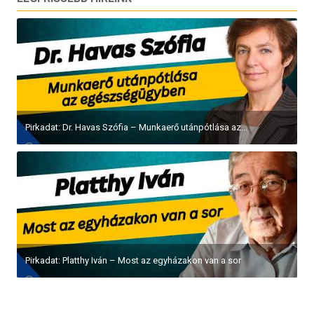
Pirkadat: Dr. Havas Szófia – Munkaerő utánpótlása az...
Pirkadat: Platthy Iván – Most az egyházakon van a sor