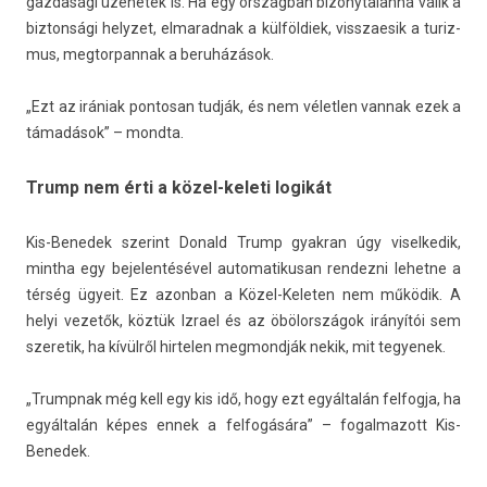
gaz­dasági üzenetek is. Ha egy országban bi­zonytalanná válik a
bi­zton­sági helyzet, el­marad­nak a külföldiek, visszaesik a turiz­
mus, meg­torpan­nak a beruházások.
„Ezt az irániak pon­tosan tudják, és nem véletl­en van­nak ezek a
támadások” – mondta.
Trump nem érti a közel-keleti logikát
Kis-Benedek szerint Donald Trump gyak­ran úgy visel­kedik,
mintha egy be­jelen­tésével auto­matikusan re­ndez­ni lehet­ne a
térség ügyeit. Ez azon­ban a Közel-Keleten nem működik. A
helyi vezetők, köztük Iz­rael és az öbölországok irányítói sem
szeretik, ha kívülről hir­tel­en meg­mondják nekik, mit tegyenek.
„Trumpnak még kell egy kis idő, hogy ezt egyáltalán fel­fogja, ha
egyáltalán képes ennek a fel­fogására” – fogal­mazott Kis-
Benedek.