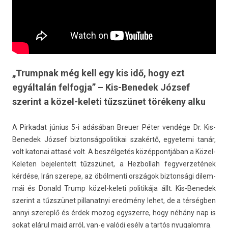
„Trumpnak még kell egy kis idő, hogy ezt
egyáltalán felfogja” – Kis-Benedek József
szerint a közel-keleti tűzszünet törékeny alku
A Pir­kadat június 5-i adásában Breu­er Péter vendége Dr. Kis-
Benedek József bi­zton­ságpolitikai szakértő, egyetemi tanár,
volt katonai attasé volt. A beszélgetés közép­pontjában a Közel-
Keleten be­jelen­tett tűzszünet, a Hez­bollah fegyver­zetének
kérdése, Irán szerepe, az öböl­menti országok bi­zton­sági di­lem­
mái és Donald Trump közel-keleti politikája állt. Kis-Benedek
szerint a tűzszünet pil­lanat­nyi eredmény lehet, de a térségben
annyi szereplő és érdek mozog egys­zerre, hogy néhány nap is
sokat elárul majd arról, van-e valódi esély a tartós nyugalom­ra.