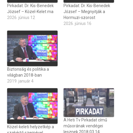
Pirkadat: Dr. Kis-Benedek
Pirkadat: Dr. Kis-Benedek
József – Közel-Kelet ma
József – Megnyitják a
2026. június 12
Hormuzi-szorost
2026. június 16
Biztonság és politika a
világban 2018-ban
2019. január 4
A Heti Tv Pirkadat című
műsorának vendégei
Közel-keleti helyzetkép a
lesznek 2018.03.14
szakértő szemével