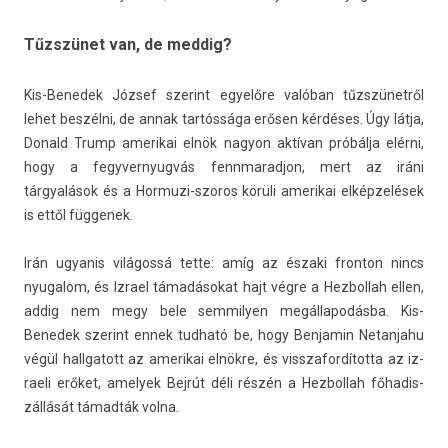
Tűzszünet van, de meddig?
Kis-Benedek József szerint egyelőre valóban tűzszünetről
lehet beszélni, de annak tartóssága erősen kérdéses. Úgy látja,
Donald Trump amerikai elnök nagyon aktívan próbálja elérni,
hogy a fegyver­nyug­vás fennmarad­jon, mert az iráni
tárgyalások és a Hormuzi-szoros körüli amerikai elképzelések
is ettől füg­genek.
Irán ugyanis világossá tette: amíg az északi fron­ton nincs
nyugalom, és Iz­rael támadásokat hajt végre a Hez­bollah ellen,
addig nem megy bele sem­mily­en megál­lapodás­ba. Kis-
Benedek szerint ennek tud­ható be, hogy Be­njamin Netan­jahu
végül hallgatott az amerikai elnökre, és visszafor­dítot­ta az iz­
raeli erőket, amelyek Bejrút déli részén a Hez­bollah főhadis­
zállását támadták volna.