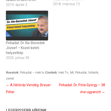
2018. március 13
2019. április 3
Pirkadat: Dr. Kis-Benedek
József – Közel-keleti
helyzetkép
2026. június 30
Rovatok:
Pirkadat – Heti tv
Cimkék:
Heti Tv.
,
MI
,
Pirkadat
,
Videók
,
zsnet
Bejegyzés
←
A Hétórás Vendég: Breuer
Pirkadat: Dr. Póta György – 38
navigáció
Péter
éve ugyanott
→
LEGFRISSEBB HÍREINK