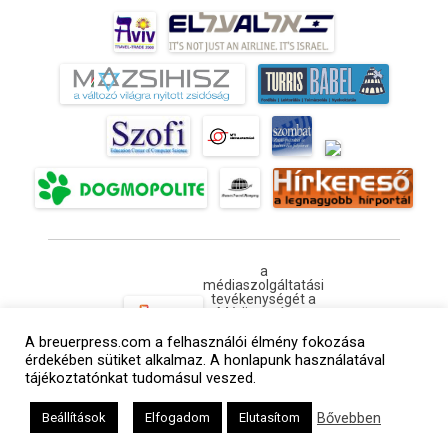
a
médiaszolgáltatási
tevékenységét a
Médiatanács a
Médiatanács
A breuerpress.com a felhasználói élmény fokozása
Támogatási
Programja
érdekében sütiket alkalmaz. A honlapunk használatával
keretében
tájékoztatónkat tudomásul veszed.
támogatja
Kapcsolat
Adatvédelem
Impresszum
Hirdetési árlista
Bővebben
Beállítások
Elfogadom
Elutasítom