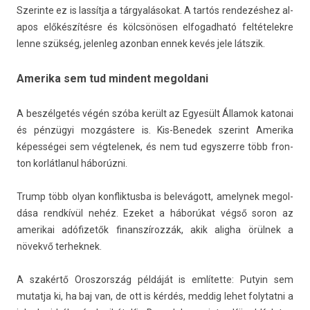
Szerin­te ez is lassítja a tárgyalásokat. A tartós re­ndezés­hez al­
apos előkészítésre és kölcsönösen el­fogad­ható fel­tételek­re
lenne szükség, jelen­leg azon­ban ennek kevés jele látszik.
Amerika sem tud mindent megoldani
A beszélgetés végén szóba került az Egyesült Államok katonai
és pénzügyi mozgástere is. Kis-Benedek szerint Amerika
képességei sem vég­telenek, és nem tud egys­zerre több fron­
ton kor­látlanul háborúzni.
Trump több olyan konflik­tusba is belevágott, amelynek megol­
dása rendkívül nehéz. Ezeket a háborúkat végső soron az
amerikai adófizetők fin­anszíroz­zák, akik al­ig­ha örülnek a
növekvő ter­heknek.
A szakértő Oros­zország példáját is említette: Putyin sem
mutat­ja ki, ha baj van, de ott is kérdés, med­dig lehet folytat­ni a