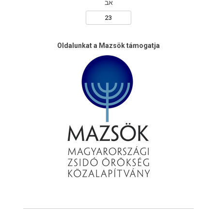
אב
Oldalunkat a Mazsök támogatja