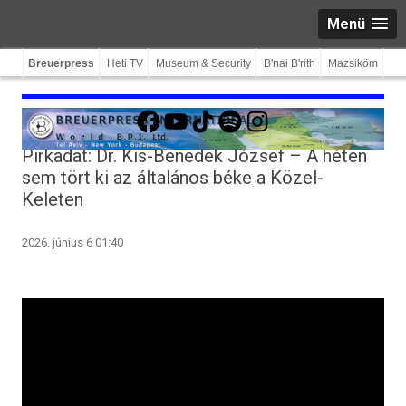
Menü
Breuerpress
Heti TV
Museum & Security
B'nai B'rith
Mazsiköm
Facebook
YouTube
TikTok
Spotify
Instagram
Pirkadat: Dr. Kis-Benedek József – A héten
sem tört ki az általános béke a Közel-
Keleten
2026. június 6 01:40