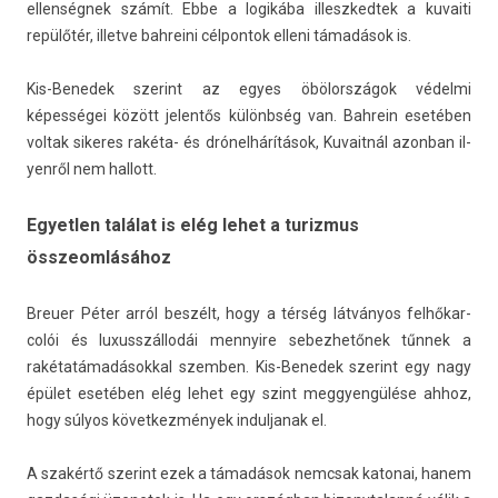
el­lenség­nek számít. Ebbe a logikába il­leszked­tek a kuvaiti
repülőtér, il­let­ve bah­reini cél­pontok el­leni támadások is.
Kis-Benedek szerint az egyes öbölországok védelmi
képességei között jelen­tős különbség van. Bah­rein esetében
vol­tak sikeres rakéta- és drónelhárítások, Kuvait­nál azon­ban il­
yen­ről nem hal­lott.
Egyetlen találat is elég lehet a turizmus
összeomlásához
Breu­er Péter arról beszélt, hogy a térség látványos fel­hőkar­
colói és luxusszál­lodái men­nyire sebez­hetőnek tűnnek a
rakétatámadásokk­al szemb­en. Kis-Benedek szerint egy nagy
épület esetében elég lehet egy szint meg­gyen­gülése ahhoz,
hogy súlyos követ­kezmények in­dul­janak el.
A szakértő szerint ezek a támadások nemcsak katonai, hanem