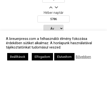
Héber naptár
אב
A breuerpress.com a felhasználói élmény fokozása
érdekében sütiket alkalmaz. A honlapunk használatával
tájékoztatónkat tudomásul veszed.
Oldalunkat a Mazsök támogatja
Bővebben
Beállítások
Elfogadom
Elutasítom