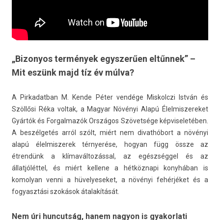
„Bizonyos termények egyszerűen eltűnnek” –
Mit eszünk majd tíz év múlva?
A Pir­kadat­ban M. Kende Péter vendége Mis­kolczi István és
Szöllősi Réka vol­tak, a Magyar Növényi Alapú Élel­miszereket
Gyártók és For­galmazók Országos Szövetsége kép­viseletéb­en.
A beszélgetés arról szólt, miért nem di­vat­hóbort a növényi
alapú élel­miszerek térnyerése, hogyan függ össze az
étrendünk a klímaváltozással, az egészséggel és az
állatjóléttel, és miért kel­lene a hétköznapi konyhában is
komolyan venni a hüvelyeseket, a növényi fehérjéket és a
fogyasztási szokások átalakítását.
Nem úri huncutság, hanem nagyon is gyakorlati