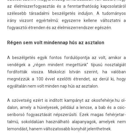
az élel­miszer­fogyasztás és a fenntarthatóság kapcsolatáról
szélesebb tár­sadal­mi beszélgetés in­dul­jon. A tudományos
irány vis­zont egyértelmű: egys­zerre kel­lene vál­toztat­ni a
fogyasztói étrend­en és az élel­miszer­rendsz­er egészén.
Régen sem volt mindennap hús az asztalon
A beszélgetés egyik fon­tos for­dulópontja az volt, amikor a
vendégek a „régen min­dent meget­tünk” típusú nosztal­giát
fordították vissza. Mis­kolczi István szerint, ha valóban
megnézzük a 100 évvel ezelőtti étren­det, az derül ki, hogy
egyáltalán nem volt mind­en nap hús az as­ztalon.
A szövetség ezért is indított kampányt az okos­fehér­je.hu ol­
dalon, amely a hüvelyesek, például a lencse, a bab és a csic­
seriborsó fogyasztását népszerűsíti. Ezek magas fehér­jetar­
talmú, sokol­dalúan használható al­apanyagok, amelyek nem
lemon­dást, hanem vál­tozatosabb konyhát jelenthet­nek.