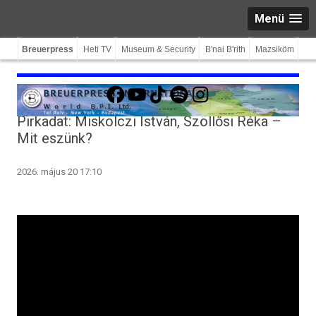
Menü
Breuerpress
Heti TV
Museum & Security
B'nai B'rith
Mazsiköm
Facebook
YouTube
TikTok
Spotify
Instagram
Pirkadat: Miskolczi István, Szöllősi Réka –
Mit eszünk?
2026. május 20 17:10