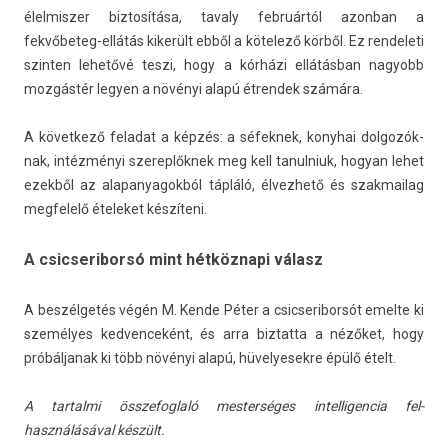
élel­misz­er bi­ztosítása, tava­ly februártól azon­ban a
fekvőbeteg-ellátás kikerült ebből a kötelező körből. Ez re­ndeleti
szint­en lehetővé teszi, hogy a kórházi ellátásban nagyobb
mozgástér legy­en a növényi alapú étren­dek számára.
A követ­kező feladat a képzés: a séfek­nek, konyhai dol­gozók­
nak, intézményi szerep­lőknek meg kell tanul­niuk, hogyan lehet
ezekből az al­apanyagok­ból tápláló, élvez­hető és szak­mailag
meg­felelő ételeket készíteni.
A csicseriborsó mint hétköznapi válasz
A beszélgetés végén M. Kende Péter a csic­seribor­sót em­el­te ki
személyes ked­venceként, és arra bi­ztat­ta a nézőket, hogy
próbál­janak ki több növényi alapú, hüvelyesek­re épülő ételt.
A tar­talmi összefogl­aló mes­terséges in­tel­ligen­cia fel­
használásáv­al készült.