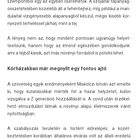
szem­pontból egy az egyb­en cserélhetők. A szójait­al tápanyag-
összetételében közelebb áll a tehén­tejhez, míg például a man­
dulait­al vízigényesebb al­apanyag­ból készül, mégis kisebb kör­
nyezeti ter­helés­sel járhat, mint a tej.
A lényeg nem az, hogy min­dent pon­tosan ugyanúgy helyet­
tesít­sünk, hanem hogy az étrend egészében gon­dolkod­junk:
ami a tejből kiesik, azt más növényi forrásból is pótolni lehet.
Kórházakban már megnyílt egy fontos ajtó
A szövetség egyik eredményeként Mis­kolczi István azt em­el­te
ki, hogy kutatásokk­al mérték fel a hazai helyzetet, külön
vizsgálva a Z generáció hozzáállását is. A covid után érzékel­
hető el­mozdulást látnak a növényi alapú élel­miszerek iránti
nyitottság­ban.
A szabályozás területén is történt előrelépés: a közét­
keztetésb­en korábban általános elvárás volt az állati eredetű