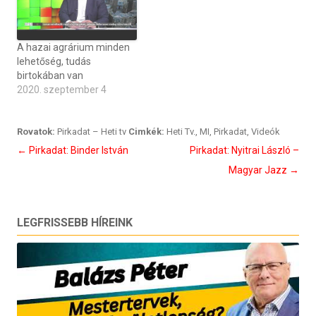
A hazai agrárium minden
lehetőség, tudás
birtokában van
2020. szeptember 4
Rovatok:
Pirkadat – Heti tv
Cimkék:
Heti Tv.
,
MI
,
Pirkadat
,
Videók
Bejegyzés
←
Pirkadat: Binder István
Pirkadat: Nyitrai László –
navigáció
Magyar Jazz
→
LEGFRISSEBB HÍREINK