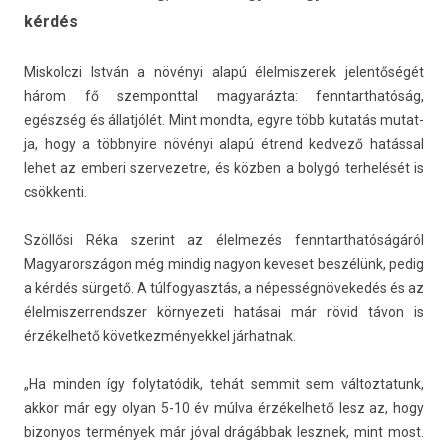
kérdés
Mis­kolczi István a növényi alapú élel­miszerek jelen­tőségét
három fő szem­pontt­al magyaráz­ta: fenntarthatóság,
egészség és állatjólét. Mint mondta, egyre több kutatás mutat­
ja, hogy a többnyire növényi alapú étrend ked­vező hatással
lehet az em­beri szer­vezet­re, és közben a bolygó ter­helését is
csök­kenti.
Szöllősi Réka szerint az élel­mezés fenntarthatóságáról
Magyarországon még min­dig nagyon keveset beszélünk, pedig
a kérdés sürgető. A túl­fogyasztás, a népességnövekedés és az
élel­miszer­rendsz­er kör­nyezeti hatásai már rövid távon is
érzékel­hető követ­kezmények­kel jár­hatnak.
„Ha mind­en így folytatódik, tehát sem­mit sem vál­toztatunk,
akkor már egy olyan 5-10 év múlva érzékel­hető lesz az, hogy
bi­zonyos termények már jóval drágábbak lesznek, mint most.