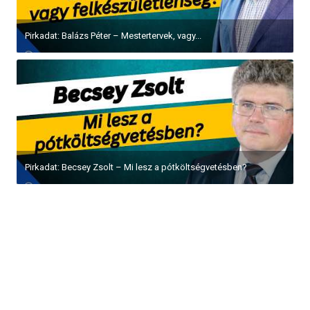
Pirkadat: Balázs Péter – Mestertervek, vagy...
Pirkadat: Becsey Zsolt – Mi lesz a pótköltségvetésben?