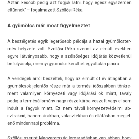
Aztán később pedig azt fog­juk látni, hogy egész egys­zerű­en
eltűnnek” – fogal­mazott Szöllősi Réka.
A gyümölcs már most figyelmeztet
A beszélgetés egyik legerősebb példája a hazai gyümölcster­
més helyzete volt. Szöllősi Réka szerint az elmúlt évekb­en
egyre lát­ványosabb, hogy a szélsőséges időjárás köz­vetlenül
be­folyásol­ja, men­nyi gyümölcs kerülhet egyáltalán piac­ra.
A vendégek arról beszéltek, hogy az elmúlt öt év átlagában a
gyümölcsök jelen­tős része már a termési idős­zakban tönkre­
ment valamily­en kör­nyezeti vagy időjárási ok miatt, tava­ly
pedig a termésállomány nagy része kárba ves­zett vagy el sem
in­dult a fagyok miatt. Ez nem távoli kör­nyezet­védel­mi ab­
sztrak­ció, hanem árak­ban, választékban és ellátásban meg­jel­
enő min­dennapi probléma.
Szöllősi szerint Magyarország lemaradás­ban van abban, hogy