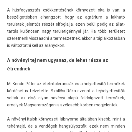
A hús­fogyasztás csökkentésének kör­nyezeti oka is van: a
beszélgetésben el­hangzott, hogy az agrárium a lak­ható
területek jelen­tős részét el­foglal­ja, ezen belül pedig az állat­
tartás különösen nagy területigénnyel jár. Ha több területet
szeret­nénk visszaad­ni a ter­mészet­nek, akkor a táplálkozásban
is vál­toztat­ni kell az arányokon.
A növényi tej nem ugyanaz, de lehet része az
étrendnek
M. Kende Péter az ételin­toleran­ciák és a helyet­tesítő termékek
kérdését is fel­vetet­te. Szöllősi Réka szerint a tej­helyet­tesítők
vol­tak az első olyan növényi alapú fel­dolgozott termékek,
amelyek Magyarországon is szélesebb körben meg­jelen­tek.
A növényi italok kör­nyezeti láb­nyoma általában kisebb, mint a
tehéntejé, de a vendégek hangsúlyozták: ezek nem mind­en