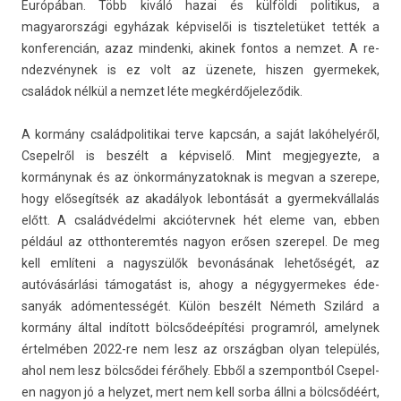
Európában. Több kiváló hazai és külföldi politikus, a
magyarországi egyházak kép­viselői is tiszteletüket tették a
kon­feren­cián, azaz min­denki, akinek fon­tos a nem­zet. A re­
ndez­vénynek is ez volt az üzenete, hisz­en gyer­mekek,
családok nélkül a nem­zet léte megkérdőjeleződik.
A kormány család­politikai terve kapcsán, a saját lakóhelyéről,
Csepel­ről is beszélt a kép­viselő. Mint meg­jegyez­te, a
kormánynak és az önkor­mányzatok­nak is meg­van a szerepe,
hogy elősegítsék az akadályok lebon­tását a gyer­mekvál­lalás
előtt. A családvédelmi ak­ciótervnek hét eleme van, ebben
például az otthon­terem­tés nagyon erősen szerepel. De meg
kell említeni a nagys­zülők bevonásának lehetőségét, az
autóvásárlási támogatást is, ahogy a négygyer­mekes éde­
sanyák adómen­tességét. Külön beszélt Németh Szilárd a
kormány által indított bölcsődeépítési pro­gram­ról, amelynek
értelmében 2022-re nem lesz az országban olyan település,
ahol nem lesz bölcsődei férőhely. Ebből a szem­pontból Csepel­
en nagyon jó a helyzet, mert nem kell sorba állni a bölcsődéért,