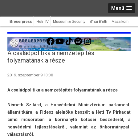
Menü
Breuerpress
Heti TV
Museum & Security
B'nai B'rith
Mazsiköm
Facebook
YouTube
TikTok
Spotify
Instagram
A családpolitika a nemzetépítés
folyamatának a része
2019. szeptember 9 13:38
A család­politika a nem­zetépítés folyamatának a része
Németh Szilárd, a Honvédelmi Minisztérium par­lamen­ti
állam­titkára, a Fidesz alelnöke beszélt a Heti Tv Pir­kadat
című műsorában a kormányfő kötcsei beszédéről, a
honvédelmi fej­lesztések­ről, valamint az önkor­mányzati
választásról.