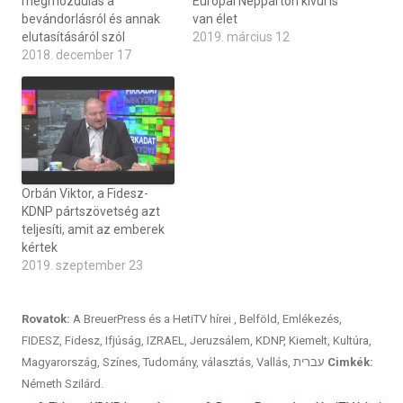
megmozdulás a
Európai Néppárton kívül is
bevándorlásról és annak
van élet
elutasításáról szól
2019. március 12
2018. december 17
Orbán Viktor, a Fidesz-
KDNP pártszövetség azt
teljesíti, amit az emberek
kértek
2019. szeptember 23
Rovatok:
A BreuerPress és a HetiTV hírei
,
Belföld
,
Emlékezés
,
FIDESZ
,
Fidesz
,
Ifjúság
,
IZRAEL
,
Jeruzsálem
,
KDNP
,
Kiemelt
,
Kultúra
,
Magyarország
,
Színes
,
Tudomány
,
választás
,
Vallás
,
עברית
Cimkék:
Németh Szilárd.