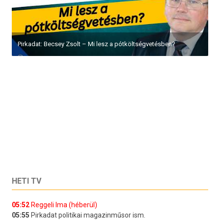
Pirkadat: Becsey Zsolt – Mi lesz a pótköltségvetésben?
HETI TV