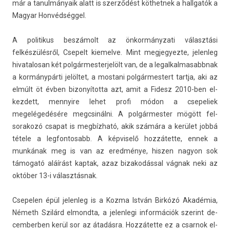
már a tanul­mányaik alatt is szerződést köt­hetnek a hallgatók a
Magyar Honvédséggel.
A politikus beszámolt az önkor­mányzati választási
felkészülésről, Csepelt kiemel­ve. Mint meg­jegyez­te, jelen­leg
hivatalosan két pol­gármes­terjelölt van, de a legal­kalmasabbnak
a kormánypárti jelöltet, a mos­tani pol­gármes­tert tartja, aki az
elmúlt öt évben bi­zonyítot­ta azt, amit a Fidesz 2010-ben el­
kezdett, men­nyire lehet profi módon a csepeliek
megelégedésére megcsinál­ni. A pol­gármest­er mögött fel­
sorakozó csapat is megbízható, akik számára a kerület jobbá
tétele a leg­fontosabb. A kép­viselő hozzátette, ennek a
munkának meg is van az eredménye, hisz­en nagyon sok
támogató aláírást kap­tak, azaz bi­zakodáss­al vágnak neki az
október 13-i választásnak.
Csepel­en épül jelen­leg is a Kozma István Birkózó Akadémia,
Németh Szilárd el­mondta, a jelen­legi in­for­mációk szerint de­
cem­berb­en kerül sor az átadásra. Hozzátette ez a csar­nok el­