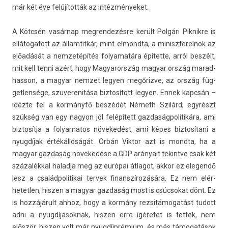
már két éve felújították az in­téz­ményeket.
A Kötcsén vasárnap meg­rendezés­re került Polgári Pik­nikre is
el­látogatott az állam­titkár, mint el­mondta, a miniszterel­nök az
előadását a nem­zetépítés folyamatára építette, arról beszélt,
mit kell tenni azért, hogy Magyarország magyar ország marad­
hasson, a magyar nem­zet legy­en megőrizve, az ország füg­
getlen­sége, szuverenitása bi­ztosított legy­en. Ennek kapcsán –
idézte fel a kormányfő beszédét Németh Szilárd, egyrészt
szükség van egy nagyon jól felépített gaz­daság­politikára, ami
bi­ztosít­ja a folyamatos növekedést, ami képes bi­ztosítani a
nyugdíjak értékállóságát. Orbán Vik­tor azt is mondta, ha a
magyar gaz­daság növekedése a GDP arányait tekintve csak két
százalékkal halad­ja meg az európai átlagot, akkor ez elegendő
lesz a család­politikai ter­vek fin­anszírozására. Ez nem elér­
hetetl­en, hisz­en a magyar gaz­daság most is csúc­sokat dönt. Ez
is hozzájárult ahhoz, hogy a kormány re­zsitámogatást tudott
adni a nyug­díjasok­nak, hisz­en erre ígéretet is tet­tek, nem
először, hisz­en volt már nyugdíjprémium, és más támogatások