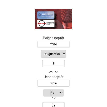
Polgári naptár
Héber naptár
אב