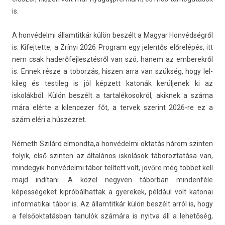
is.
A honvédelmi állam­titkár külön beszélt a Magyar Honvédségről
is. Kifej­tette, a Zrínyi 2026 Pro­gram egy jelen­tős előrelépés, itt
nem csak haderőfej­lesztés­ről van szó, hanem az em­berek­ről
is. Ennek része a tobor­zás, hisz­en arra van szükség, hogy lel­
kileg és tes­tileg is jól képzett katonák kerül­jenek ki az
iskolákból. Külön beszélt a tar­talékosok­ról, akik­nek a száma
mára elérte a kilen­cez­er főt, a ter­vek szerint 2026-re ez a
szám eléri a hús­zezret.
Németh Szilárd el­mondta,a honvédelmi oktatás három szint­en
folyik, első szint­en az általános iskolások táboroz­tatása van,
min­degyik honvédelmi tábor telített volt, jövőre még többet kell
majd indítani. A közel negyv­en tábor­ban min­denféle
képességeket kip­róbál­hattak a gyerekek, például volt katonai
in­for­matikai tábor is. Az állam­titkár külön beszélt arról is, hogy
a felsőoktatásban tanulók számára is nyit­va áll a lehetőség,