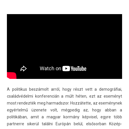
A politikus beszámolt arról, hogy részt vett a de­mog­ráfiai,
családvédelmi kon­feren­cián a múlt héten, ezt az eseményt
most re­ndez­ték meg har­madszor. Hozzátette, az eseménynek
egyértelmű üzenete volt, még­pedig az, hogy abban a
politikában, amit a magyar kormány kép­visel, egyre több
partner­re sikerül találni Európán belül, el­sősor­ban Közép-