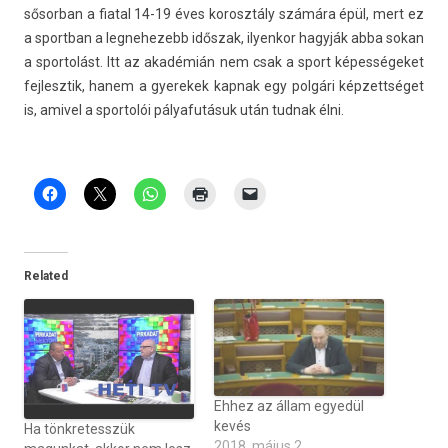
sősor­ban a fiat­al 14-19 éves korosztá­ly számára épül, mert ez
a sportban a leg­nehezebb időszak, il­yen­kor hagyják abba sokan
a spor­tolást. Itt az akadémián nem csak a sport képességeket
fej­lesztik, hanem a gyerekek kap­nak egy polgári kép­zettséget
is, amivel a spor­tolói pályafutásuk után tud­nak élni.
Related
Ehhez az állam egyedül
kevés
Ha tönkretesszük
2018. május 2