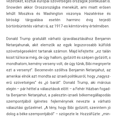
vezetőket, köztük európai szövetséges országok politikusait is.
Snowd­en akkor Oros­zország­ba menekült, ami miatt erősen
lehűlt Moszkva és Was­hington vis­zonya. Hazatérése és
bírósági tárgyalása esetén har­minc évig ter­jedő
börtönbüntetés várhat rá, az 1917-es kémtörvény értelmében.
Donald Trump gratulált várható újraválasztásához Be­njamin
Netan­jahunak, akit elemzők az egyik legszorosabb külföldi
szövetségeseként tar­tanak számon. Majd kifej­tette: „ez talán
kic­sit túl korai még, de úgy hal­lom, győzött és szépen győzött, s
mondhatom, kemény ver­seny volt, de úgy tűnik, Bibi meg­nyer­te
ezt a ver­senyt”. Be­cenevén szólítva Be­njamin Netan­jahut, az
amerikai elnök azt mondta az iz­raeli politikus­ról, hogy „nagysz­
erű szövetséges” és „jó barát”. Donald Trump, aki március
elején – pár héttel a választások előtt – a Fehér Házban fogad­
ta Be­njamin Netan­jahut, a palesztin-izraeli békemegál­lapodás
szem­pontjából ígéretes fej­leménynek nevez­te a várható
választási győzel­met. „A tény, hogy Bibi győzött, szerin­tem jó
dolog a béke szem­pontjából” – szögezte le. Hozzáfűzte: „min­