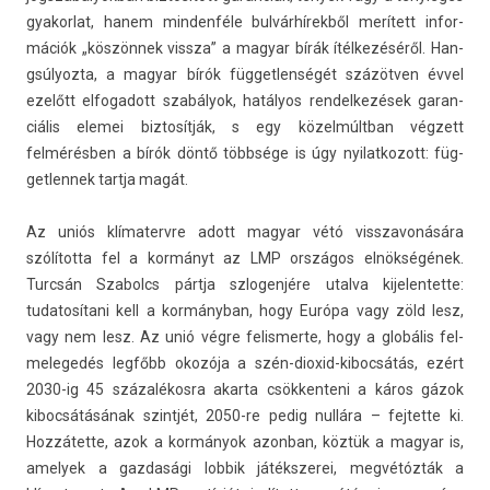
gyakor­lat, hanem min­denféle bulvárhírekből merített in­for­
mációk „köszönnek vissza” a magyar bírák ítélkezéséről. Han­
gsúlyoz­ta, a magyar bírók füg­getlen­ségét százötven évvel
ezelőtt el­fogadott szabályok, hatályos re­ndel­kezések garan­
ciális elemei bi­ztosít­ják, s egy közelmúltban végzett
felmérésben a bírók döntő többsége is úgy nyilat­kozott: füg­
getlen­nek tartja magát.
Az uniós klímatervre adott magyar vétó visszavonására
szólította fel a kormányt az LMP országos elnökségének.
Turcsán Szabolcs pártja szlogen­jére utal­va kijelen­tette:
tudatosítani kell a kormányban, hogy Európa vagy zöld lesz,
vagy nem lesz. Az unió végre felis­merte, hogy a globális fel­
melegedés legfőbb okozója a szén-dioxid-kibocsátás, ezért
2030-ig 45 százalékosra akar­ta csök­kenteni a káros gázok
kiboc­sátásának szintjét, 2050-re pedig nullára – fej­tette ki.
Hozzátette, azok a kormányok azon­ban, köztük a magyar is,
amelyek a gaz­dasági lob­bik játékszerei, megvétózták a