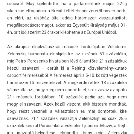
csúcsról. May kijelen­tette: ha a par­lamentnek május 22-ig
sikerülne el­fogad­nia a Brexit fel­tétel­rendszeréről novem­berb­
en elért, az alsóház által eddig háromszor visszautasított
megál­lapodáscsomagot, akkor az Egyesült Királyság május 31-
én, brit idő szerint 23 órakor kilép­hetne az Európai Unióból.
Az uk­rajnai elnökválasztás második for­dulójában Volodomir
Zelenszkij humoris­ta elnökjelöltre az ukránok 51 százaléka,
míg Petro Porosen­ko hivatal­ban lévő államfőre 21 százalékuk
készül szavaz­ni – derült ki a Re­jt­ing közvélemény-kutató
csoport felméréséből. A felmérést április 5-10. között végezték
háromez­er fő részvételével. A meg­kérdezet­tek 18 százaléka
válas­zolta azt, hogy még nem döntötte el, kire szavaz az április
21-i második for­dulóban, 10 százalék pedig azt, hogy nem
megy el szavaz­ni. Azok közül vis­zont, akik bi­ztos­ra mondták,
hogy részt vesznek a választáson és már döntöttek, kire
szavaz­nak, 71,4 százalék választja Zelenszkijt és csak 28,6
százalék készül Porosen­kóra vok­solni. Ljubomir Mis­ziv, a Re­jt­
ing igazgató-helyettese el­mondta, hogy míg Zelenszkij