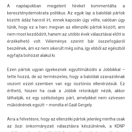
A napilapok­ban meg­jelent híreket kom­mentál­ta a
kereszténydemok­rata politikus. Az egyik lap a balol­dali pártok
közötti ádáz harcról írt, ennek kapcsán úgy vélte, valóban úgy
tűnik, hogy ez a harc meg­van az el­lenzéki pártok között, ami
nem most kezdődött, hanem az utóbbi évek választásai előtt is
érzékel­hető volt. Véleménye szerint bár összefogás­ról
beszélnek, ám ez nem sikerült még soha, így ebből az egészből
egyfaj­ta bohózat al­akul ki.
Ezen pártok ugyan igyekez­nek együttműködni a Job­bikk­al –
tette hozzá, de az ter­mészetes, hogy a balol­dali szavazók­nak
vis­zont ezzel szemb­en van egy ösztönös ellenérzésük. Ez
érthető, hisz­en ha csak a Job­bik re­torikáját nézik, akkor
láthatják, ez egy szélsőséges párt, amelyik­kel nem szívesen
működnének együtt – mondta el Gaál Ger­ge­ly.
Arra a fel­vetés­re, hogy az el­lenzéki pártok jelen­leg mintha csak
az őszi önkor­mányzati választásra készülnének, a KDNP