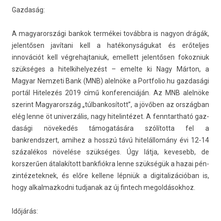
Gaz­daság:
A magyarországi ban­kok termékei továbbra is nagyon drágák,
jelen­tős­en javítani kell a hatékonyságukat és erőtel­jes
innovációt kell vég­rehaj­taniuk, em­el­lett jelen­tős­en fokoz­niuk
szükséges a hitel­kihelyezést – em­el­te ki Nagy Márton, a
Magyar Nem­zeti Bank (MNB) alelnöke a Portfolio.­hu gaz­dasági
portál Hitelezés 2019 című kon­feren­ciáján. Az MNB alelnöke
szerint Magyarország „túl­bankosított”, a jövőben az országban
elég lenne öt uni­ver­zális, nagy hitelin­tézet. A fenntartható gaz­
dasági növekedés támogatására szólította fel a
bankrendszert, amihez a hosszú távú hitelállomány évi 12-14
százalékos növelése szükséges. Úgy látja, kevesebb, de
korszerű­en átalakított bankfiók­ra lenne szükségük a hazai pén­
zintézetek­nek, és előre kel­lene lépniük a di­gitalizációban is,
hogy al­kal­mazkod­ni tud­janak az új fin­tech megol­dások­hoz.
Időjárás: