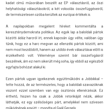
kadat című műsorában beszélt az EP választásról, az őszi
helyhatósági választásokról, a két vok­solás összefüggéseiről,
de ter­mészetes­en szóba kerültek az európai értékek is.
A napilapok­ban meg­jelent híreket kom­mentál­ta a
kereszténydemok­rata politikus. Az egyik lap a balol­dali pártok
közötti ádáz harcról írt, ennek kapcsán úgy vélte, valóban úgy
tűnik, hogy ez a harc meg­van az el­lenzéki pártok között, ami
nem most kezdődött, hanem az utóbbi évek választásai előtt is
érzékel­hető volt. Véleménye szerint bár összefogás­ról
beszélnek, ám ez nem sikerült még soha, így ebből az egészből
egyfaj­ta bohózat al­akul ki.
Ezen pártok ugyan igyekez­nek együttműködni a Job­bikk­al –
tette hozzá, de az ter­mészetes, hogy a balol­dali szavazók­nak
vis­zont ezzel szemb­en van egy ösztönös ellenérzésük. Ez
érthető, hisz­en ha csak a Job­bik re­torikáját nézik, akkor
láthatják, ez egy szélsőséges párt, amelyik­kel nem szívesen
működnének együtt – mondta el Gaál Ger­ge­ly.