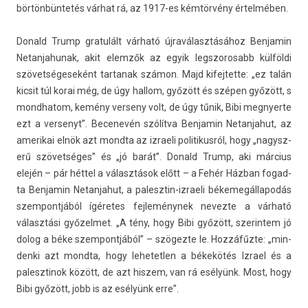
börtönbüntetés várhat rá, az 1917-es kémtörvény értelmében.
Donald Trump gratulált várható újraválasztásához Be­njamin
Netan­jahunak, akit elemzők az egyik legszorosabb külföldi
szövetségeseként tar­tanak számon. Majd kifej­tette: „ez talán
kic­sit túl korai még, de úgy hal­lom, győzött és szépen győzött, s
mondhatom, kemény ver­seny volt, de úgy tűnik, Bibi meg­nyer­te
ezt a ver­senyt”. Be­cenevén szólítva Be­njamin Netan­jahut, az
amerikai elnök azt mondta az iz­raeli politikus­ról, hogy „nagysz­
erű szövetséges” és „jó barát”. Donald Trump, aki március
elején – pár héttel a választások előtt – a Fehér Házban fogad­
ta Be­njamin Netan­jahut, a palesztin-izraeli békemegál­lapodás
szem­pontjából ígéretes fej­leménynek nevez­te a várható
választási győzel­met. „A tény, hogy Bibi győzött, szerin­tem jó
dolog a béke szem­pontjából” – szögezte le. Hozzáfűzte: „min­
denki azt mondta, hogy lehetetl­en a békekötés Iz­rael és a
palesztinok között, de azt his­zem, van rá esélyünk. Most, hogy
Bibi győzött, jobb is az esélyünk erre”.