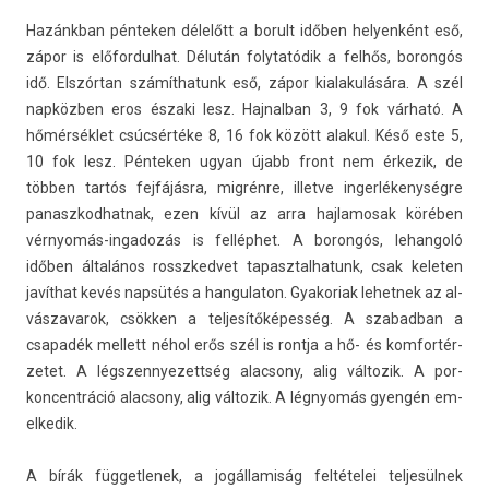
Hazánkban pén­tek­en délelőtt a borult időben helyen­ként eső,
zápor is előfor­dulhat. Délután folytatódik a felhős, boron­gós
idő. Elszórtan számít­hatunk eső, zápor kialakulására. A szél
napközben eros északi lesz. Haj­nalban 3, 9 fok várható. A
hőmérséklet csúcsértéke 8, 16 fok között al­akul. Késő este 5,
10 fok lesz. Pén­tek­en ugyan újabb front nem érkezik, de
többen tartós fejfájásra, migrénre, il­let­ve in­ger­lékenység­re
panaszkod­hatnak, ezen kívül az arra haj­lamosak körében
vérnyomás-ingadozás is felléphet. A boron­gós, lehan­goló
időben általános rosszked­vet tapasztal­hatunk, csak kelet­en
javíthat kevés napsütés a han­gulaton. Gyakoriak lehet­nek az al­
vás­zavarok, csökken a tel­jesítőképes­ség. A szabad­ban a
csapadék mel­lett néhol erős szél is rontja a hő- és kom­fortér­
zetet. A légszen­nyezettség al­ac­sony, alig vál­tozik. A por­
koncentráció al­ac­sony, alig vál­tozik. A légnyomás gyengén em­
el­kedik.
A bírák füg­getlenek, a jogál­lamiság feltételei tel­jesül­nek