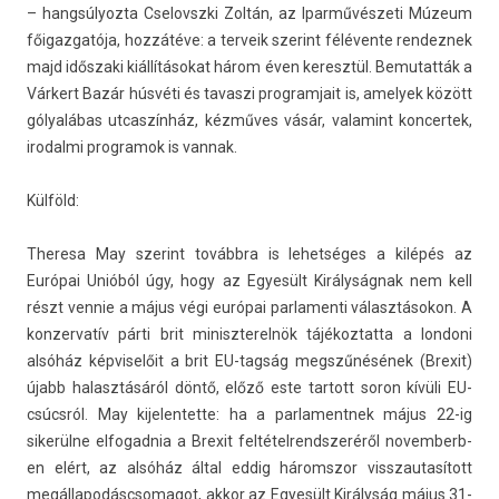
– han­gsúlyoz­ta Cselovszki Zoltán, az Iparművészeti Múzeum
főigaz­gatója, hozzátéve: a ter­veik szerint félévente re­ndez­nek
majd időszaki kiállításokat három éven keresztül. Be­mutat­ták a
Várkert Bazár húsvéti és tavas­zi pro­gram­jait is, amelyek között
gólyalábas ut­caszín­ház, kézműves vásár, valamint kon­certek,
ir­odal­mi pro­gramok is van­nak.
Külföld:
Theresa May szerint továbbra is lehet­séges a kilépés az
Európai Unióból úgy, hogy az Egyesült Királyságnak nem kell
részt ven­nie a május végi európai par­lamen­ti választásokon. A
kon­zervatív párti brit miniszterel­nök tájékoz­tatta a lon­doni
alsóház kép­viselőit a brit EU-tagság megszűnésének (Brexit)
újabb halasztásáról döntő, előző este tar­tott soron kívüli EU-
csúcsról. May kijelen­tette: ha a par­lamentnek május 22-ig
sikerülne el­fogad­nia a Brexit fel­tétel­rendszeréről novem­berb­
en elért, az alsóház által eddig háromszor visszautasított
megál­lapodáscsomagot, akkor az Egyesült Királyság május 31-