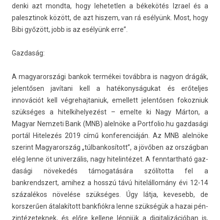
denki azt mondta, hogy lehetetl­en a békekötés Iz­rael és a
palesztinok között, de azt his­zem, van rá esélyünk. Most, hogy
Bibi győzött, jobb is az esélyünk erre”.
Gaz­daság:
A magyarországi ban­kok termékei továbbra is nagyon drágák,
jelen­tős­en javítani kell a hatékonyságukat és erőtel­jes
innovációt kell vég­rehaj­taniuk, em­el­lett jelen­tős­en fokoz­niuk
szükséges a hitel­kihelyezést – em­el­te ki Nagy Márton, a
Magyar Nem­zeti Bank (MNB) alelnöke a Portfolio.­hu gaz­dasági
portál Hitelezés 2019 című kon­feren­ciáján. Az MNB alelnöke
szerint Magyarország „túl­bankosított”, a jövőben az országban
elég lenne öt uni­ver­zális, nagy hitelin­tézet. A fenntartható gaz­
dasági növekedés támogatására szólította fel a
bankrendszert, amihez a hosszú távú hitelállomány évi 12-14
százalékos növelése szükséges. Úgy látja, kevesebb, de
korszerű­en átalakított bankfiók­ra lenne szükségük a hazai pén­
zintézetek­nek, és előre kel­lene lépniük a di­gitalizációban is,