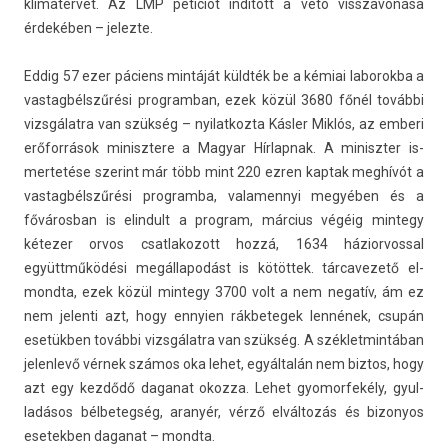
klímater­vet. Az LMP petíciót indított a vétó visszavonása
érdekében – jelez­te.
Eddig 57 ezer páciens mintáját küldték be a kémiai laborok­ba a
vas­tagbélszűrési pro­gram­ban, ezek közül 3680 főnél további
vizsgálatra van szükség – nyilat­kozta Kásler Miklós, az em­beri
erőforrások minisztere a Magyar Hír­lapnak. A miniszt­er is­
mertetése szerint már több mint 220 ezren kap­tak meghívót a
vas­tagbélszűrési pro­gram­ba, valamen­nyi megyében és a
főváros­ban is elin­dult a pro­gram, március végéig min­tegy
kétezer orvos csat­lakozott hozzá, 1634 házior­voss­al
együttműködési megál­lapodást is kötöttek. tár­cavezető el­
mondta, ezek közül min­tegy 3700 volt a nem negatív, ám ez
nem jelen­ti azt, hogy en­nyi­en rák­betegek lennének, csupán
esetükben további vizsgálatra van szükség. A szék­letmin­tában
jelen­levő vérnek számos oka lehet, egyáltalán nem bi­ztos, hogy
azt egy kezdődő daganat okoz­za. Lehet gyomor­feké­ly, gyul­
ladásos bél­beteg­ség, aranyér, vérző elváltozás és bi­zonyos
esetekb­en daganat – mondta.