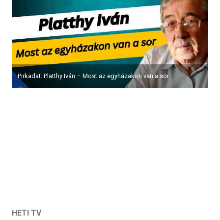
Pirkadat: Platthy Iván – Most az egyházakon van a sor
HETI TV