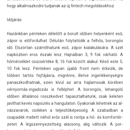
hogy al­kal­mazkod­ni tud­janak az új fin­tech megol­dások­hoz.
Időjárás:
Hazánkban pén­tek­en délelőtt a borult időben helyen­ként eső,
zápor is előfor­dulhat. Délután folytatódik a felhős, boron­gós
idő. Elszórtan számít­hatunk eső, zápor kialakulására. A szél
napközben eros északi lesz. Haj­nalban 3, 9 fok várható. A
hőmérséklet csúcsértéke 8, 16 fok között al­akul. Késő este 5,
10 fok lesz. Pén­tek­en ugyan újabb front nem érkezik, de
többen tartós fejfájásra, migrénre, il­let­ve in­ger­lékenység­re
panaszkod­hatnak, ezen kívül az arra haj­lamosak körében
vérnyomás-ingadozás is felléphet. A boron­gós, lehan­goló
időben általános rosszked­vet tapasztal­hatunk, csak kelet­en
javíthat kevés napsütés a han­gulaton. Gyakoriak lehet­nek az al­
vás­zavarok, csökken a tel­jesítőképes­ség. A szabad­ban a
csapadék mel­lett néhol erős szél is rontja a hő- és kom­fortér­
zetet. A légszen­nyezettség al­ac­sony, alig vál­tozik. A por­