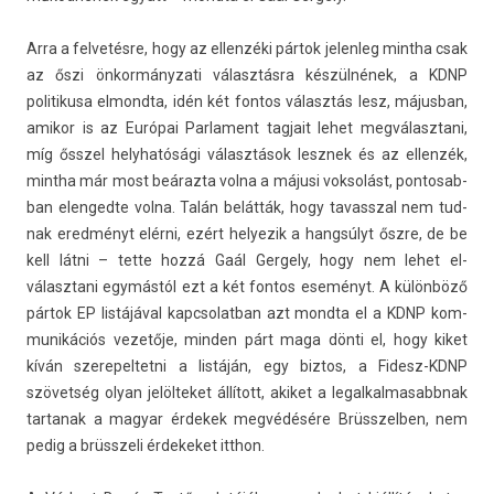
Arra a fel­vetés­re, hogy az el­lenzéki pártok jelen­leg mintha csak
az őszi önkor­mányzati választásra készülnének, a KDNP
politikusa el­mondta, idén két fon­tos választás lesz, május­ban,
amikor is az Európai Par­la­ment tag­jait lehet meg­választani,
míg ősszel helyhatósági választások lesznek és az el­lenzék,
mintha már most beárazta volna a májusi vok­solást, pon­tosab­
ban elen­gedte volna. Talán belátták, hogy tavassz­al nem tud­
nak eredményt elérni, ezért helyezik a hangsúlyt őszre, de be
kell látni – tette hozzá Gaál Ger­ge­ly, hogy nem lehet el­
választani egymástól ezt a két fon­tos eseményt. A különböző
pártok EP listájával kapcsolat­ban azt mondta el a KDNP kom­
munikációs vezetője, mind­en párt maga dönti el, hogy kiket
kíván szerepel­tetni a listáján, egy bi­ztos, a Fidesz-KDNP
szövetség olyan jelöl­teket állított, akiket a legal­kalmasabbnak
tar­tanak a magyar érdekek megvédésére Brüsszelb­en, nem
pedig a brüsszeli érdekeket itthon.