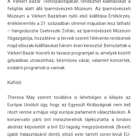
A Várkert Bazár Tes­tőrpalotájában re­ndez­het kiállításokat a
felújítás alatt álló Iparművészeti Múzeum. Az Iparművészeti
Múzeum a Várkert Bazárban nyíló első kiállítása Értékőrzés,
érték­terem­tés a 21. század­ban címmel május­ban lesz látható
– han­gsúlyoz­ta Cselovszki Zoltán, az Iparművészeti Múzeum
főigaz­gatója, hozzátéve: a ter­veik szerint félévente re­ndez­nek
majd időszaki kiállításokat három éven keresztül. Be­mutat­ták a
Várkert Bazár húsvéti és tavas­zi pro­gram­jait is, amelyek között
gólyalábas ut­caszín­ház, kézműves vásár, valamint kon­certek,
ir­odal­mi pro­gramok is van­nak.
Külföld:
Theresa May szerint továbbra is lehet­séges a kilépés az
Európai Unióból úgy, hogy az Egyesült Királyságnak nem kell
részt ven­nie a május végi európai par­lamen­ti választásokon. A
kon­zervatív párti brit miniszterel­nök tájékoz­tatta a lon­doni
alsóház kép­viselőit a brit EU-tagság megszűnésének (Brexit)
újabb halasztásáról döntő, előző este tar­tott soron kívüli EU-