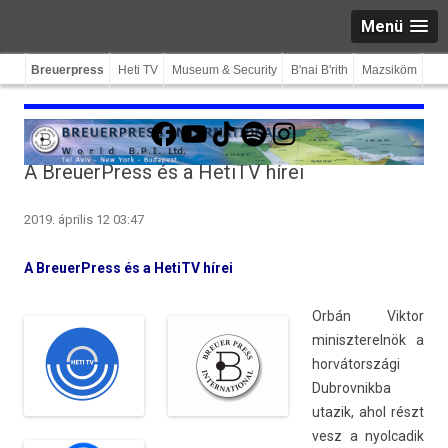
Menü
Breuerpress
Heti TV
Museum & Security
B'nai B'rith
Mazsiköm
Facebook
YouTube
TikTok
Spotify
Instagram
A BreuerPress és a HetiTV hírei
2019. április 12 03:47
A BreuerPress és a HetiTV hírei
Orbán Vik­tor
miniszterel­nök a
horvátországi
Dub­rovnik­ba
utazik, ahol részt
vesz a nyol­cadik