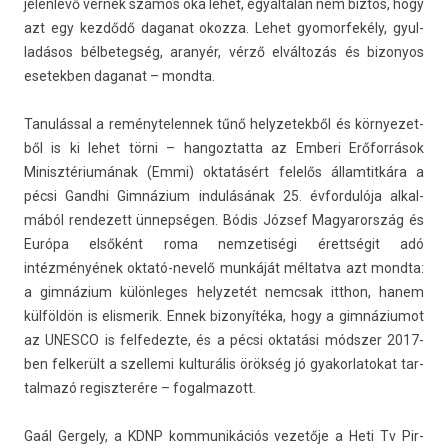
jelen­levő vérnek számos oka lehet, egyáltalán nem bi­ztos, hogy
azt egy kezdődő daganat okoz­za. Lehet gyomor­feké­ly, gyul­
ladásos bél­beteg­ség, aranyér, vérző elváltozás és bi­zonyos
esetekb­en daganat – mondta.
Tanulással a re­ménytelen­nek tűnő helyzetek­ből és kör­nyezet­
ből is ki lehet törni – han­goz­tatta az Em­beri Erőforrások
Minisztériumának (Emmi) oktatásért felelős állam­titkára a
pécsi Gandhi Gimnázium indulásának 25. évfor­dulója al­kal­
mából re­ndezett ünnepségen. Bódis József Magyarország és
Európa elsőként roma nem­zetiségi érettségit adó
intézményének oktató-nevelő munkáját mél­tatva azt mondta:
a gimnázium külön­leges helyzetét nemcsak itthon, hanem
külföldön is elis­merik. Ennek bi­zonyítéka, hogy a gim­náziumot
az UN­ES­CO is fel­fedez­te, és a pécsi oktatási módszer 2017-
ben fel­került a szel­lemi kul­turális örökség jó gyakor­latokat tar­
talmazó re­giszterére – fogal­mazott.
Gaál Ger­ge­ly, a KDNP kom­munikációs vezetője a Heti Tv Pir­