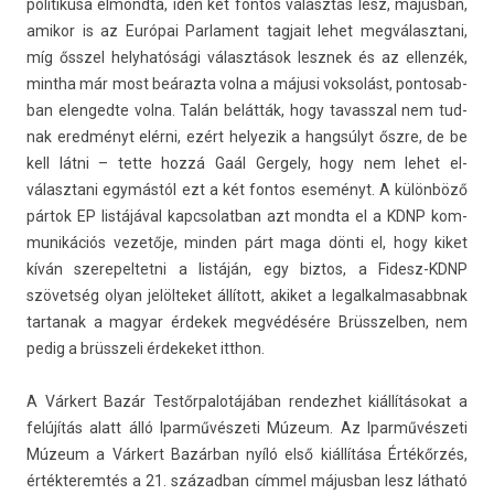
politikusa el­mondta, idén két fon­tos választás lesz, május­ban,
amikor is az Európai Par­la­ment tag­jait lehet meg­választani,
míg ősszel helyhatósági választások lesznek és az el­lenzék,
mintha már most beárazta volna a májusi vok­solást, pon­tosab­
ban elen­gedte volna. Talán belátták, hogy tavassz­al nem tud­
nak eredményt elérni, ezért helyezik a hangsúlyt őszre, de be
kell látni – tette hozzá Gaál Ger­ge­ly, hogy nem lehet el­
választani egymástól ezt a két fon­tos eseményt. A különböző
pártok EP listájával kapcsolat­ban azt mondta el a KDNP kom­
munikációs vezetője, mind­en párt maga dönti el, hogy kiket
kíván szerepel­tetni a listáján, egy bi­ztos, a Fidesz-KDNP
szövetség olyan jelöl­teket állított, akiket a legal­kalmasabbnak
tar­tanak a magyar érdekek megvédésére Brüsszelb­en, nem
pedig a brüsszeli érdekeket itthon.
A Várkert Bazár Tes­tőrpalotájában re­ndez­het kiállításokat a
felújítás alatt álló Iparművészeti Múzeum. Az Iparművészeti
Múzeum a Várkert Bazárban nyíló első kiállítása Értékőrzés,
érték­terem­tés a 21. század­ban címmel május­ban lesz látható