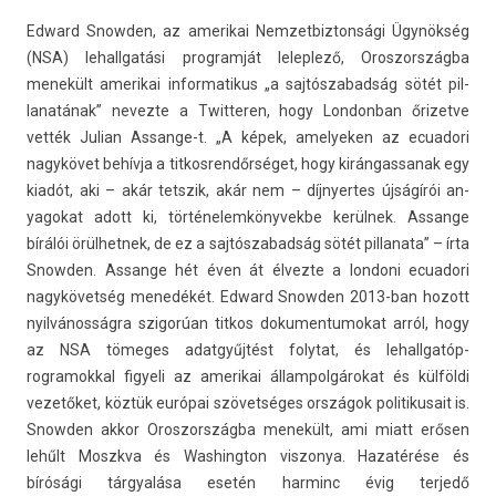
Ed­ward Snowd­en, az amerikai Nem­zetbiz­tonsági Ügynökség
(NSA) lehallgatási pro­gram­ját lelep­lező, Oros­zország­ba
menekült amerikai in­for­matikus „a saj­tószabad­ság sötét pil­
lanatának” nevez­te a Twit­ter­en, hogy Lon­donban őrizet­ve
vették Julian Assange-t. „A képek, amelyek­en az ecuadori
nagykövet behívja a tit­kosren­dőrséget, hogy kirán­gassanak egy
kiadót, aki – akár tetszik, akár nem – díj­nyer­tes újságírói an­
yagokat adott ki, tör­ténelem­könyvek­be kerülnek. As­san­ge
bírálói örül­hetnek, de ez a saj­tószabad­ság sötét pil­lanata” – írta
Snowd­en. As­san­ge hét éven át élvez­te a lon­doni ecuadori
nagykövetség menedékét. Ed­ward Snowd­en 2013-ban hozott
nyilvánosságra szigorúan tit­kos dokumen­tumokat arról, hogy
az NSA tömeges adat­gyűj­tést folytat, és lehallgatóp­
rogramokk­al figyeli az amerikai állam­polgárokat és külföldi
vezetőket, köztük európai szövetséges országok politikusait is.
Snowd­en akkor Oros­zország­ba menekült, ami miatt erősen
lehűlt Moszkva és Was­hington vis­zonya. Hazatérése és
bírósági tárgyalása esetén har­minc évig ter­jedő