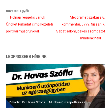
Rovatok:
Egyéb
Bejegyzés
←
Holnap reggel is várjuk
Mecóra hetiszakasz 6.
navigáció
Önöket Pirkadat című közéleti,
kommentár, 5779. Niszán 7.
politikai műsorunkkal.
Sábát sálom, békés szombatot
mindenkinek!
→
LEGFRISSEBB HÍREINK
Pirkadat: Dr. Havas Szófia – Munkaerő utánpótlása az...