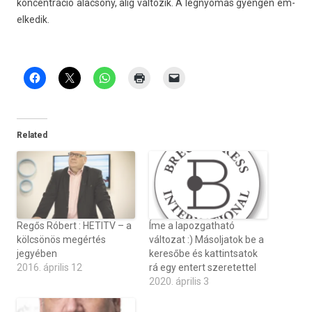
koncentráció al­ac­sony, alig vál­tozik. A légnyomás gyengén em­
el­kedik.
Related
Regős Róbert : HETITV – a
Íme a lapozgatható
kölcsönös megértés
változat :) Másoljatok be a
jegyében
keresőbe és kattintsatok
2016. április 12
rá egy entert szeretettel
2020. április 3