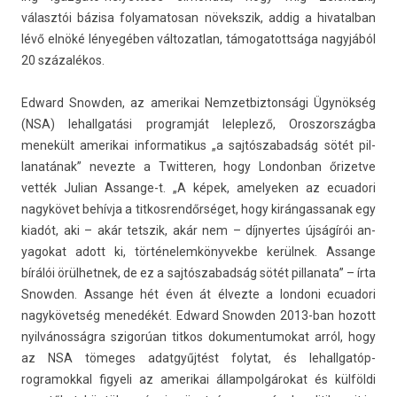
választói bázisa folyamatosan növekszik, addig a hivatal­ban
lévő elnöké lényegében vál­tozat­lan, támogatottsága nagyjából
20 százalékos.
Ed­ward Snowd­en, az amerikai Nem­zetbiz­tonsági Ügynökség
(NSA) lehallgatási pro­gram­ját lelep­lező, Oros­zország­ba
menekült amerikai in­for­matikus „a saj­tószabad­ság sötét pil­
lanatának” nevez­te a Twit­ter­en, hogy Lon­donban őrizet­ve
vették Julian Assange-t. „A képek, amelyek­en az ecuadori
nagykövet behívja a tit­kosren­dőrséget, hogy kirán­gassanak egy
kiadót, aki – akár tetszik, akár nem – díj­nyer­tes újságírói an­
yagokat adott ki, tör­ténelem­könyvek­be kerülnek. As­san­ge
bírálói örül­hetnek, de ez a saj­tószabad­ság sötét pil­lanata” – írta
Snowd­en. As­san­ge hét éven át élvez­te a lon­doni ecuadori
nagykövetség menedékét. Ed­ward Snowd­en 2013-ban hozott
nyilvánosságra szigorúan tit­kos dokumen­tumokat arról, hogy
az NSA tömeges adat­gyűj­tést folytat, és lehallgatóp­
rogramokk­al figyeli az amerikai állam­polgárokat és külföldi