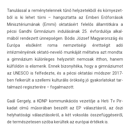
Tanulással a re­ménytelen­nek tűnő helyzetek­ből és kör­nyezet­
ből is ki lehet törni – han­goz­tatta az Em­beri Erőforrások
Minisztériumának (Emmi) oktatásért felelős állam­titkára a
pécsi Gandhi Gimnázium indulásának 25. évfor­dulója al­kal­
mából re­ndezett ünnepségen. Bódis József Magyarország és
Európa elsőként roma nem­zetiségi érettségit adó
intézményének oktató-nevelő munkáját mél­tatva azt mondta:
a gimnázium külön­leges helyzetét nemcsak itthon, hanem
külföldön is elis­merik. Ennek bi­zonyítéka, hogy a gim­náziumot
az UN­ES­CO is fel­fedez­te, és a pécsi oktatási módszer 2017-
ben fel­került a szel­lemi kul­turális örökség jó gyakor­latokat tar­
talmazó re­giszterére – fogal­mazott.
Gaál Ger­ge­ly, a KDNP kom­munikációs vezetője a Heti Tv Pir­
kadat című műsorában beszélt az EP választásról, az őszi
helyhatósági választásokról, a két vok­solás összefüggéseiről,
de ter­mészetes­en szóba kerültek az európai értékek is.