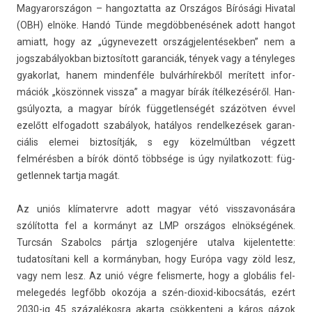
Magyarországon – han­goz­tatta az Országos Bírósági Hivat­al
(OBH) elnöke. Handó Tünde megdöbbenésének adott han­got
amiatt, hogy az „úgynevezett ország­jelen­tésekb­en” nem a
jogszabályok­ban bi­ztosított garan­ciák, tények vagy a tényleges
gyakor­lat, hanem min­denféle bulvárhírekből merített in­for­
mációk „köszönnek vissza” a magyar bírák ítélkezéséről. Han­
gsúlyoz­ta, a magyar bírók füg­getlen­ségét százötven évvel
ezelőtt el­fogadott szabályok, hatályos re­ndel­kezések garan­
ciális elemei bi­ztosít­ják, s egy közelmúltban végzett
felmérésben a bírók döntő többsége is úgy nyilat­kozott: füg­
getlen­nek tartja magát.
Az uniós klímatervre adott magyar vétó visszavonására
szólította fel a kormányt az LMP országos elnökségének.
Turcsán Szabolcs pártja szlogen­jére utal­va kijelen­tette:
tudatosítani kell a kormányban, hogy Európa vagy zöld lesz,
vagy nem lesz. Az unió végre felis­merte, hogy a globális fel­
melegedés legfőbb okozója a szén-dioxid-kibocsátás, ezért
2030-ig 45 százalékosra akar­ta csök­kenteni a káros gázok