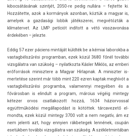
kiboc­sátásának szintjét, 2050-re pedig nullára – fej­tette ki.
Hozzátette, azok a kormányok azon­ban, köztük a magyar is,
amelyek a gaz­dasági lob­bik játékszerei, megvétózták a
klímater­vet. Az LMP petíciót indított a vétó visszavonása
érdekében – jelez­te.
Eddig 57 ezer páciens mintáját küldték be a kémiai laborok­ba a
vas­tagbélszűrési pro­gram­ban, ezek közül 3680 főnél további
vizsgálatra van szükség – nyilat­kozta Kásler Miklós, az em­beri
erőforrások minisztere a Magyar Hír­lapnak. A miniszt­er is­
mertetése szerint már több mint 220 ezren kap­tak meghívót a
vas­tagbélszűrési pro­gram­ba, valamen­nyi megyében és a
főváros­ban is elin­dult a pro­gram, március végéig min­tegy
kétezer orvos csat­lakozott hozzá, 1634 házior­voss­al
együttműködési megál­lapodást is kötöttek. tár­cavezető el­
mondta, ezek közül min­tegy 3700 volt a nem negatív, ám ez
nem jelen­ti azt, hogy en­nyi­en rák­betegek lennének, csupán
esetükben további vizsgálatra van szükség. A szék­letmin­tában