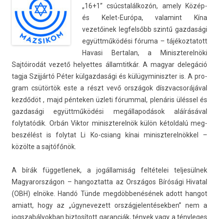
„16+1” csúcstalálkozón, amely Közép-
és Kelet-Európa, valamint Kína
vezetőinek leg­felsőbb szintű gaz­dasági
együttműködési fóruma – tájékoz­tatott
Havasi Be­rtalan, a Miniszterel­nöki
Sajtóirodát vezető helyet­tes állam­titkár. A magyar delegáció
tagja Szijjártó Péter kül­gazdasági és külügyminiszt­er is. A pro­
gram csütörtök este a részt vevő országok díszvac­sorájáv­al
kezdődöt , majd pén­tek­en üzleti fórumm­al, plenáris üléssel és
gaz­dasági együttműködési megál­lapodások aláírásával
folytatódik. Orbán Vik­tor miniszterel­nök külön kétold­alú meg­
beszélést is folytat Li Ko-csiang kínai miniszterel­nökkel –
közölte a sajtófőnök.
A bírák füg­getlenek, a jogál­lamiság feltételei tel­jesül­nek
Magyarországon – han­goz­tatta az Országos Bírósági Hivat­al
(OBH) elnöke. Handó Tünde megdöbbenésének adott han­got
amiatt, hogy az „úgynevezett ország­jelen­tésekb­en” nem a
jogszabályok­ban bi­ztosított garan­ciák, tények vagy a tényleges