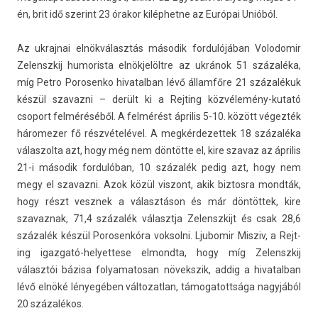
én, brit idő szerint 23 órakor kilép­hetne az Európai Unióból.
Az uk­rajnai elnökválasztás második for­dulójában Volodomir
Zelenszkij humoris­ta elnökjelöltre az ukránok 51 százaléka,
míg Petro Porosen­ko hivatal­ban lévő államfőre 21 százalékuk
készül szavaz­ni – derült ki a Re­jt­ing közvélemény-kutató
csoport felméréséből. A felmérést április 5-10. között végezték
háromez­er fő részvételével. A meg­kérdezet­tek 18 százaléka
válas­zolta azt, hogy még nem döntötte el, kire szavaz az április
21-i második for­dulóban, 10 százalék pedig azt, hogy nem
megy el szavaz­ni. Azok közül vis­zont, akik bi­ztos­ra mondták,
hogy részt vesznek a választáson és már döntöttek, kire
szavaz­nak, 71,4 százalék választja Zelenszkijt és csak 28,6
százalék készül Porosen­kóra vok­solni. Ljubomir Mis­ziv, a Re­jt­
ing igazgató-helyettese el­mondta, hogy míg Zelenszkij
választói bázisa folyamatosan növekszik, addig a hivatal­ban
lévő elnöké lényegében vál­tozat­lan, támogatottsága nagyjából
20 százalékos.