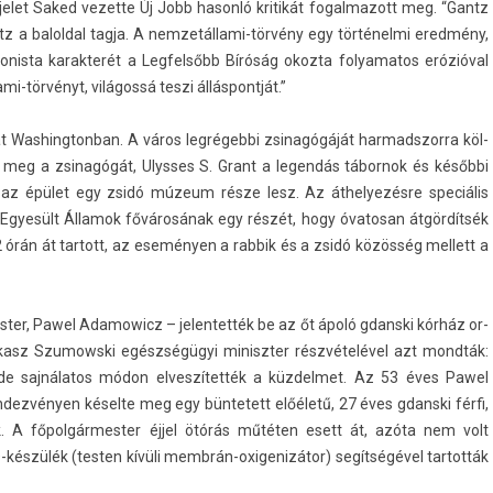
Ajelet Saked vezet­te Új Jobb hasonló kritikát fogal­mazott meg. “Gantz
antz a balold­al tagja. A nemzetállami-törvény egy történelmi eredmény,
onis­ta karak­terét a Leg­felsőbb Bíróság okoz­ta folyamatos erózióval
-törvényt, világossá teszi állás­pontját.”
át Was­hington­ban. A város legrégebbi zsinagógáját har­madszor­ra köl­
k meg a zsinagógát, Ulys­ses S. Grant a legen­dás tábor­nok és későbbi
n az épület egy zsidó múzeum része lesz. Az áthelyezés­re speciális
 Egyesült Államok fővárosának egy részét, hogy óvatosan átgördítsék
 órán át tar­tott, az eseményen a rab­bik és a zsidó közösség mel­lett a
t­er, Pawel Adamowicz – jelen­tették be az őt ápoló gdanski kórház or­
ukasz Szumowski egészségügyi miniszt­er részvételével azt mondták:
e sajnálatos módon el­veszítet­ték a küz­delmet. Az 53 éves Pawel
dez­vény­en késelte meg egy bün­tetett előéletű, 27 éves gdanski férfi,
­tak. A főpol­gármest­er éjjel ötórás műtéten esett át, azóta nem volt
készülék (test­en kívüli membrán-oxigenizátor) segítségével tar­tották