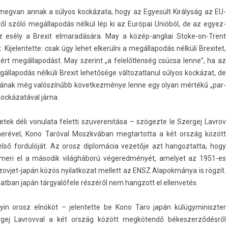
 meg­van annak a súlyos kockázata, hogy az Egyesült Királyság az EU-
ől szóló megál­lapodás nélkül lép ki az Európai Unióból, de az egyez­
 esély a Brexit el­maradására. May a közép-angliai Stoke-on-Trent
jelen­tette: csak úgy lehet elkerülni a megál­lapodás nélküli Brexitet,
ért megál­lapodást. May szerint „a felelőtlenség csúcsa lenne”, ha az
­lapodás nélküli Brexit lehetősége vál­tozat­lanul súlyos kockázat, de
sának még valószínűbb követ­kezménye lenne egy olyan mértékű „par­
kockázatával járna.
tek déli vonulata felet­ti szuverenitása – szögezte le Szer­gej Lav­rov
tnerével, Kono Taróval Moszkvában meg­tartot­ta a két ország között
lső for­dulóját. Az orosz di­plomácia vezetője azt han­goz­tatta, hogy
­meri el a második világháború végered­ményét, amelyet az 1951-es
jet-japán közös nyilat­kozat mel­lett az ENSZ Al­apok­mánya is rögzít.
lat­ban japán tárgyalófele részéről nem han­gzott el el­lenvetés.
tyin orosz elnököt – jelen­tette be Kono Taro japán külügyminiszt­er
­gej Lav­rovv­al a két ország között megkötendő békes­zerződés­ről