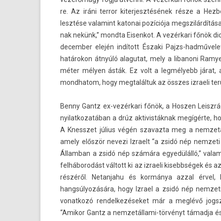
re. Az iráni ter­ror kiter­jesztésének része a Hez­bo
lesztése valamint katonai pozíciója megszilár­dítása 
nak nekünk,” mondta Eisen­kot. A vezérkari főnök d
de­cemb­er elején indított Északi Pajzs-hadművele
határokon átnyúló al­agutat, mely a li­banoni Ramyeh
méter mélyen ásták. Ez volt a legmélyebb járat, 
mondhatom, hogy meg­talál­tuk az összes iz­raeli terül
Benny Gantz ex-vezérkari főnök, a Hosz­en Leiszráe
nyilat­kozatában a drúz ak­tivis­táknak megígérte
A Knesszet július végén szavaz­ta meg a nem­zetál
amely először nevezi Iz­raelt “a zsidó nép nem­zeti
Állam­ban a zsidó nép számára egyedülálló,” valami
felháborodást váltott ki az iz­raeli kisebbségek és a
részéről. Netan­jahu és kormánya azzal érvel,
hangsúlyozására, hogy Iz­rael a zsidó nép nem­zeti 
vonat­kozó re­ndel­kezéseket már a meglévő jogszab
“Amikor Gantz a nemzetállami-törvényt támadja és Ci