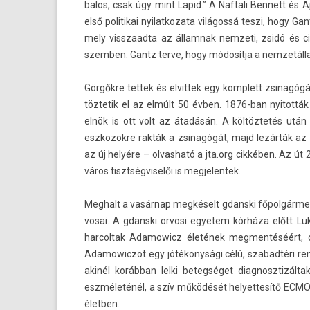
balos, csak úgy mint Lapid.” A Naf­tali Be­nnett és 
első politikai nyilat­kozata világossá teszi, hogy G
mely visszaad­ta az állam­nak nem­zeti, zsidó és ci
szemb­en. Gantz terve, hogy módosítja a nemzetállami
Görgőkre tet­tek és el­vittek egy komplett zsinagóg
töztetik el az elmúlt 50 évben. 1876-ban nyitot­tá
elnök is ott volt az átadásán. A költöztetés utá
eszközökre rakták a zsinagógát, majd lezárták az
az új helyére – ol­vasható a
jta.org
cikkében. Az út 2
város tisztség­viselői is meg­jelen­tek.
Meg­halt a vasárnap megkéselt gdanski főpol­gármes
vosai. A gdanski or­vosi egyetem kórháza előtt L
har­coltak Adamowicz életének meg­mentéséért, d
Adamowic­zot egy jótékonysági célú, szabad­téri re­n
akinél korábban lelki bet­eg­séget di­ag­nosztizál
eszméleténél, a szív működését helyet­tesítő ECMO-
életb­en.