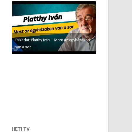
Pirkadat: Platthy Iván – Most az egyházakon
van a sor
HETI TV