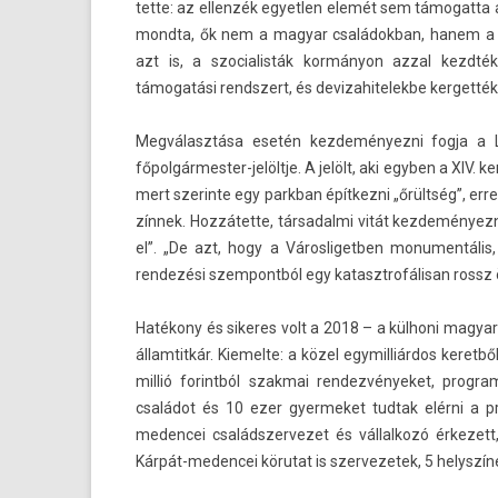
tette: az el­lenzék egyetl­en elemét sem támogat­ta
mondta, ők nem a magyar családok­ban, hanem a mig
azt is, a szocialis­ták kormányon azzal kezdté
támogatási re­ndszert, és de­vizahitelek­be ker­gett
Megválasztása esetén kez­deményez­ni fogja a Li
főpolgármester-jelöltje. A jelölt, aki egyb­en a XIV. k
mert szerin­te egy parkban épít­kezni „őrültség”, e
zínnek. Hozzátette, tár­sadal­mi vitát kez­deményez­
el”. „De azt, hogy a Város­ligetb­en monumen­tális,
rendezési szem­pontból egy katasztrofálisan rossz öt
Hatékony és sikeres volt a 2018 – a külhoni magyar
állam­titkár. Kiemel­te: a közel egymil­liár­dos keret­
millió forintból szak­mai re­ndez­vényeket, pro­
családot és 10 ezer gyer­meket tud­tak elérni a p
medencei családszer­vezet és vál­lalkozó érkeze
Kárpát-medencei körutat is szer­vezetek, 5 helys­zín