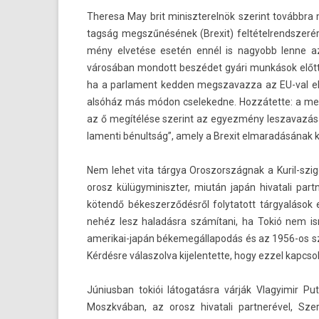
Theresa May brit miniszterel­nök szerint továbbra
tagság megszűnésének (Brexit) fel­tétel­rendszerér
mény elvetése esetén ennél is nagyobb lenne az
városában mon­dott beszédet gyári munkások előtt. Ki
ha a par­la­ment kedd­en megszavaz­za az EU-val el
alsóház más módon cseleked­ne. Hozzátette: a megál
az ő megítélése szerint az egyez­mény les­zavazá
lamen­ti bénultság”, amely a Brexit el­maradásának 
Nem lehet vita tárgya Oros­zország­nak a Kuril-szige
orosz külügyminiszt­er, miután japán hivatali par
kötendő békes­zerződés­ről folytatott tárgyalások e
nehéz lesz haladásra számítani, ha Tokió nem is
amerikai-japán békemegál­lapodás és az 1956-os szov
Kérdésre válas­zolva kijelen­tette, hogy ezzel kapcso
Június­ban tokiói látogatásra várják Vlagyimir Pu
Moszkvában, az orosz hivatali partnerével, Szer