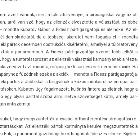
em azért van­nak, mert a túlóratörvénnyel, a bíróságokk­al vagy az al­
n, arról van szó, hogy az el­lenzék el­vesztet­te a választást, és ebbe
i – mondta Kubatov Gábor, a Fidesz pár­tigaz­gatója és alelnöke. Az el­
l de­mok­ráciáról, de a többségi akaratot nem fogad­ja el – mondta
ki pártok de­cem­beri ob­struk­ciós kísérletéről, amel­lyel a túlóratörvény
koz­tak a par­lamentb­en. A Fidesz pár­tigaz­gatója szerint több jelből is
ni, hogy a tün­tetés­sorozat az el­lenzék választási kampányának a része,
zakszer­vezet azt mondta, májusig bi­ztosan lesznek de­monstrációk. Ha
ampányhoz fűződnek ezek az akciók – mondta a Fidesz pár­tigaz­gatója.
i pártok a Job­bikk­al is tár­gyal­nak a közös indulásról az európai par­
ásokon. Kubatov úgy fogal­mazott, különös fin­tora az élet­nek, hogy a
ndó egy olyan párttal szóba állni, il­let­ve szövetséget kötni, amely par­
ltan anti­szemita.
üket, hogy megszüntették a családi otthon­terem­tési támogatási re­
háztartásokat. Az el­lenzéki pártok kormányra kerülve megszüntetnék a
rik, a par­la­ment gaz­dasági bi­zottságának fides­zes elnöke. Kijelen­