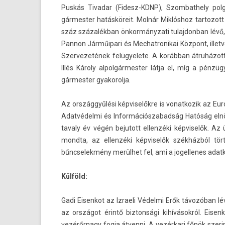
Puskás Tivadar (Fidesz-KDNP), Szom­bathe­ly pol­
gármest­er hatásköreit. Molnár Miklóshoz tar­tozott
száz százalékban önkor­mányzati tulaj­donban lévő,
Pannon Járműipari és Mech­at­ronikai Központ, il­le
Szer­vezetének felügyelete. A korábban átruházott
Illés Károly al­pol­gármest­er látja el, míg a pénzü
gármest­er gyakorol­ja.
Az országgyűlési kép­viselők­re is vonat­kozik az Eur
Adatvédelmi és In­for­mációs­zabad­ság Hatóság el
tava­ly év végén be­jutott el­lenzéki kép­viselők. Az
mondta, az el­lenzéki kép­viselők székházból tört
bűncselek­mény merülhet fel, ami a jogel­lenes adat­
Külföld:
Gadi Eisen­kot az Iz­raeli Védelmi Erők távozóban lé
az országot érintő bi­zton­sági kihívásokról. Eisen­
vezérőrnagy fogja átven­ni. A vezérkari főnök szerint