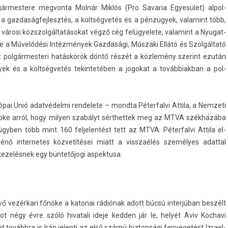
gármes­tere meg­vonta Molnár Miklós (Pro Savaria Egyesület) al­pol­
 a gaz­daság­fejlesztés, a költségvetés és a pénzügyek, valamint több,
 városi közszol­gáltatásokat végző cég felügyelete, valamint a Nyugat-
t­ve a Művelődési Intézmények Gaz­dasági, Műszaki Ellátó és Szolgáltató
 pol­gármes­teri hatáskörök döntő részét a közlemény szerint ezután
gyek és a költségvetés tekin­tetéb­en a jogokat a továb­biak­ban a pol­
ópai Unió adatvédelmi re­ndelete – mondta Péter­falvi At­tila, a Nem­zeti
nöke arról, hogy mily­en szabályt sérthet­tek meg az MTVA székházába
 ügyben több mint 160 fel­jelen­tést tett az MTVA. Péter­falvi At­tila el­
énő in­ter­netes közvetítései miatt a visszaélés személyes adatt­al
kezelés­nek egy büntetőjogi as­pek­tusa.
vő vezérkari főnöke a katonai rádiónak adott búcsú in­ter­júban beszélt
kot négy évre szóló hivatali ideje kedd­en jár le, helyét Aviv Koc­havi
 továbbra is Irán jelen­ti az első számú bi­zton­sági fenyegetést Iz­rael­