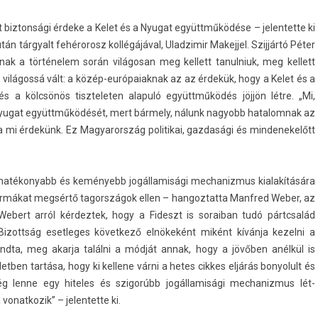
 bi­zton­sági érdeke a Kelet és a Nyugat együttműködése – jelen­tette ki
án tár­gyalt fehérorosz kollégájával, Ulad­zimir Makej­jel. Szijjártó Péter
nak a történelem során világosan meg kel­lett tanul­niuk, meg kel­lett
világossá vált: a közép-európaiaknak az az érdekük, hogy a Kelet és a
 a kölcsönös tisztelet­en al­apuló együttműködés jöjjön létre. „Mi,
Nyugat együttműködését, mert bármely, nálunk nagyobb hatalom­nak az
 mi érdekünk. Ez Magyarország politikai, gaz­dasági és min­denekelőtt
ál hatékonyabb és keményebb jogál­lamisági mech­aniz­mus kialakítására
ormákat megsértő tagországok ellen – han­goz­tatta Man­fred Weber, az
 Webert arról kér­deztek, hogy a Fideszt is soraiban tudó pártcsalád
 Bi­zottság eset­leges követ­kező elnökeként miként kívánja kezel­ni a
ndta, meg akar­ja találni a módját annak, hogy a jövőben anélkül is
eletb­en tartása, hogy ki kel­lene várni a hetes cik­kes eljárás bonyolult és
 lenne egy hiteles és szigorúbb jogál­lamisági mech­aniz­mus lét­
onat­kozik” – jelen­tette ki.