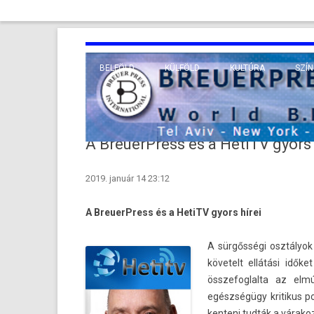
BELFÖLD
KÜLFÖLD
KULTÚRA
SZÍN
EURÓPA
TUDO
VALLÁS
KÖZEL-KELET
A BreuerPress és a HetiTV gyors 
TÁVOL-KELET
2019. január 14 23:12
TENGERENTÚL
A BreuerPress és a HetiTV gyors hírei
A sürgősségi osztályok 
követelt ellátási idők
összefog­lalta az elm
egészségügy kritikus pon
kenteni tudták a várakoz