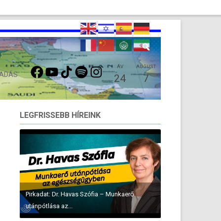
FACEBOOK
YOUTUBE
TIKTOK
SPOTIFY
INSTAGRAM
ÁV
AUGUST
 ADÁS
24
7
LEGFRISSEBB HÍREINK
Pirkadat: Dr. Havas Szófia – Munkaerő
utánpótlása az...