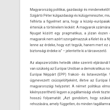
Magyarország politikai, gaz­dasági és min­denekelőtt
Szijjártó Péter kül­gazdasági és külügyminiszt­er, miut
felhívta a figyel­met arra, hogy a közép-európaiak
érteniük a történelem leckéit. A magyarok számára 
Nyugat között egy prag­matikus, a józan észen és
magyarok nem azért szor­galmaz­zuk a Kelet és a 
lenne az érdeke, hogy ezt tegyük, hanem mert ez a
bi­zton­sági érdeke is” – jelen­tette ki a tár­cavezető.
Az al­apszer­ződés hetedik cikke szerin­ti eljárásn
van szükség az Európai Unióban a de­mok­ratikus n
Európai Néppárt (EPP) frakció- és li­stavezetője.
úgynevezett csúcsjelöltjeként, il­let­ve az Európai
magyarországi helyzetet. A német politikus el­mo
kikénys­zerít­hető legy­en a jogál­lamisági elvek tiszt
hosszú folyamatát. „Azt gon­dolom, hogy szükség
rehozására, amely füg­getl­en, és mind­en tagál­lamra v