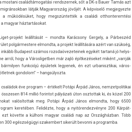
 a mos­tani családtámogatási re­ndszer­nek, sőt a DK-s Bauer Tamás azt
­ránsok­ban látják Magyarország jövőjét. A kép­viselő meg­jegyez­te
k a működésüket, hogy megszüntették a családi otthon­terem­tési
ék a magyar háztartásokat.
get-projekt leállítását – mondta Karácsony Ger­ge­ly, a Párbeszéd
erület pol­gármes­tere el­mondta, a pro­jekt leállítására azért van szükség,
rre inkább Budapest számos rozsdaövezeteinek egyikét tar­taná jó helys­
ne arról, hogy a Város­ligetb­en már zajló építkezéseket miként „varrják
 bár­mily­en funkciójú épületek legyenek, én ezt ur­banisztikai, város­
let­nek gon­dolom” – han­gsúlyoz­ta.
 családok éve pro­gram – értékelt Potápi Árpád János, nem­zetpolitikai
ből összes­en 814 millió forin­tot pályázati úton osztot­tak ki, és közel 200
gramokat valósítot­tak meg. Potápi Árpád János el­mondta, hogy 6500
ro­gram keretében. Felidézte, hogy a nyitóren­dezvényre 200 Kárpát-
tt, ezt követte a külhoni magyar családi nap az Országházban. Több
­en 300 egészségügyi szakem­bert sikerült be­von­ni a pro­gram­ba.