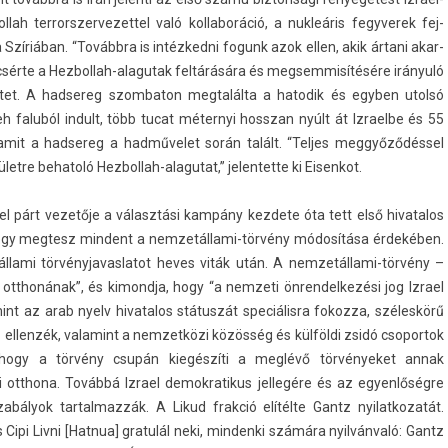
llah ter­rorszer­vezet­tel való kol­laboráció, a nukleáris fegyverek fej­
Szíriában. “Továbbra is in­téz­kedni fogunk azok ellen, akik ártani akar­
icsérte a Hezbollah-alagutak feltárására és meg­semmisítésére irányuló
tet. A had­sereg szom­baton meg­talál­ta a hatodik és egyb­en utolsó
 faluból in­dult, több tucat méter­nyi hosszan nyúlt át Iz­rael­be és 55
amit a had­sereg a hadművelet során talált. “Tel­jes meggyőződéssel
etre be­hatoló Hezbollah-alagutat,” jelen­tette ki Eisen­kot.
l párt vezetője a választási kampány kez­dete óta tett első hivatalos
, hogy meg­tesz min­dent a nemzetállami-törvény módosítása érdekében.
­lami tör­vényjavas­latot heves viták után. A nemzetállami-törvény –
 otthonának”, és kimondja, hogy “a nem­zeti önren­delkezési jog Iz­rael
nt az arab nyelv hivatalos státuszát speciálisra fokoz­za, széleskörű
z el­lenzék, valamint a nem­zetközi közösség és külföldi zsidó csopor­tok
 hogy a törvény csupán kiegészíti a meglévő tör­vényeket annak
otthona. Továbbá Iz­rael de­mok­ratikus jel­legére és az egyen­lőség­re
ályok tar­talmaz­zák. A Likud frak­ció elítélte Gantz nyilat­kozatát.
pi Livni [Hat­nua] gratulál neki, min­denki számára nyilvánvaló: Gantz