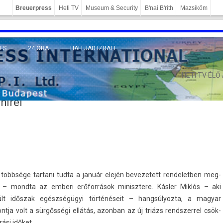
Breuerpress
Heti TV
Museum & Security
B'nai B'rith
Mazsiköm
ES
24 ÓRA
HALLJAD IZRAEL
MÁNY
HETI TV ÉLŐ
hírei
többsége tar­tani tudta a január elején be­vezetett re­ndeletb­en meg­
et – mondta az em­beri erőforrások minisztere. Kásler Miklós – aki
últ időszak egészségügyi történéseit – han­gsúlyoz­ta, a magyar
tja volt a sürgősségi ellátás, azon­ban az új triázs re­ndszer­rel csök­
ási időket.