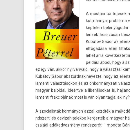
A mos­tani tüntetések n
kot­mánny­al probléma va
kép­tel­en be­lenyugod­n
lenzék hosszasan beszé
Kubatov Gábor az el­lenzé
el­fogadása ellen til­ta
lehet arra követ­keztet­
például abból, hogy a s
ez így van, akkor nyilvánvaló, hogy a választási k
Kubatov Gábor ab­szurdnak nevez­te, hogy az el­lenzék
lamen­ti választásokon és az önkor­mányzati választ
magyar balold­al, ideértve a li­berálisokat is, haj­la
lamen­ti frak­ciójának most is van olyan tagja, aki nyí
A szocialis­ták kormányon azzal kezdték a működés
ndszert, és de­vizahitelek­be ker­gették a magyar 
családi adóked­vezmény re­ndszerét – mondta Bánki E