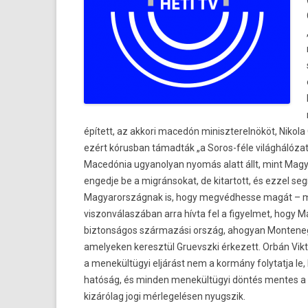
épített, az ak­kori macedón miniszterel­nököt, Nikola
ezért kórus­ban támadták „a Soros-féle világhálózat
Macedónia ugyanolyan nyomás alatt állt, mint Mag
en­ged­je be a mig­ránsokat, de kitar­tott, és ezzel seg
Magyarország­nak is, hogy meg­védhes­se magát –
vis­zonválas­zában arra hívta fel a figyel­met, hogy 
bi­zton­ságos származási ország, ahogyan Mon­tenegr
amelyek­en keresztül Gruevszki érkezett. Orbán Vik­
a menekültügyi eljárást nem a kormány folytat­ja le
hatóság, és mind­en menekültügyi döntés men­tes a pol
kizárólag jogi mér­legelés­en nyugszik.