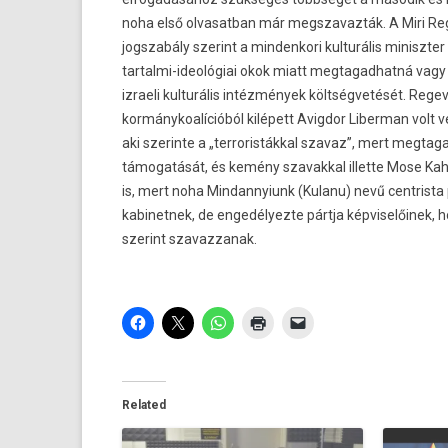
noha első ol­vasat­ban már megszavaz­ták. A Miri R
jogszabá­ly szerint a min­denkori kul­turális miniszt­er
tartalmi-ideológiai okok miatt meg­tagad­hatná vagy
iz­raeli kul­turális intézmények költségvetését. Regev 
kor­mánykoalícióból kilépett Avig­dor Li­ber­man volt 
aki szerin­te a „ter­roris­tákk­al szavaz”, mert meg­tag
támogatását, és kemény szavakk­al il­let­te Mose Ka
is, mert noha Min­dannyiunk (Kulanu) nevű centris­ta
kabinet­nek, de en­gedélyez­te pártja kép­viselőinek, h
szerint szavaz­zanak.
Related