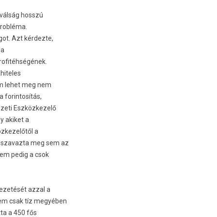
l-válság hosszú
 probléma.
ot. Azt kér­dezte,
 a
ro­fitéh­ségének.
ahiteles
nem lehet meg nem
a forin­tosítás,
­zeti Eszköz­kezelő
gy akiket a
z­kezelőtől a
m szavaz­ta meg sem az
 sem pedig a csok
vezetését azzal a
nem csak tíz megyében
­ta a 450 fős