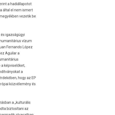
nt a hadiál­lapotot
a által el nem is­mert
 megyékben vezetik be
gi és igazságügyi
a humanitárius vízum
Juan Fer­nando López
pez Aguilar a
humanitárius
 a kép­viselőket,
­dít­ványokat a
 érdekében, hogy az EP
európai közvélemény és
ásban a „kul­turális
ta bi­ztosítani az
r­madik ol­vasat­ban,