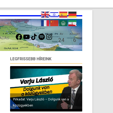
FACEBOOK
YOUTUBE
TIKTOK
SPOTIFY
INSTAGRAM
ÁV
AUGUST
 ADÁS
24
6
LEGFRISSEBB HÍREINK
Pirkadat: Varju László – Dolgunk van a
közügyekben