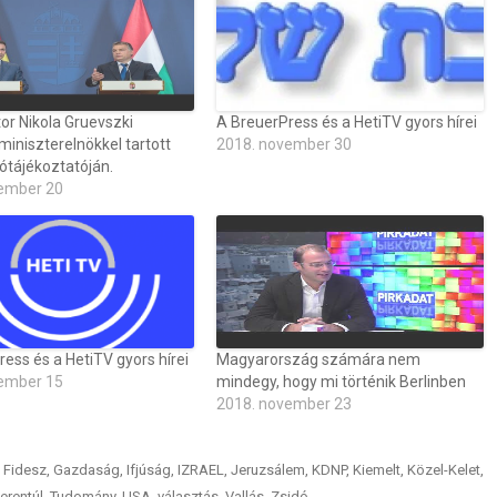
or Nikola Gruevszki
A BreuerPress és a HetiTV gyors hírei
iniszterelnökkel tartott
2018. november 30
ótájékoztatóján.
ember 20
ess és a HetiTV gyors hírei
Magyarország számára nem
ember 15
mindegy, hogy mi történik Berlinben
2018. november 23
,
Fidesz
,
Gazdaság
,
Ifjúság
,
IZRAEL
,
Jeruzsálem
,
KDNP
,
Kiemelt
,
Közel-Kelet
,
erentúl
,
Tudomány
,
USA
,
választás
,
Vallás
,
Zsidó