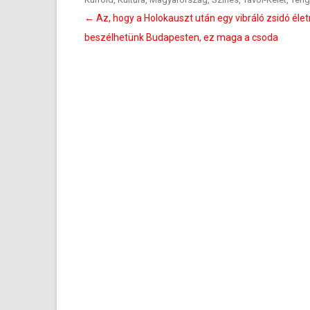
Bejegyzés
←
Az, hogy a Holokauszt után egy vibráló zsidó élet
navigáció
beszélhetünk Budapesten, ez maga a csoda