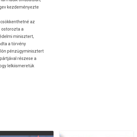
egev kez­deményez­te
 csök­kenthetné az
os­toroz­ta a
védelmi minisztert,
ad­ta a törvény
hlón pén­zügyminisztert
 pártjával részese a
ogy lel­kiis­meretük