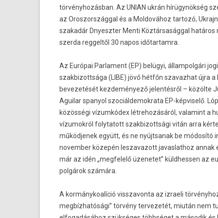
törvényhozásban. Az UNIAN ukrán hírügynökség szeri
az Oros­zországg­al és a Mol­dovához tar­tozó, Uk­rajn
szakadár Dnyeszt­er Menti Köztársasággal határos
szer­da re­ggel­től 30 napos időtar­tamra.
Az Európai Par­la­ment (EP) belügyi, állam­polgári jo
szak­bizottsága (LIBE) jövő hétfőn szavaz­hat újra 
be­vezetését kez­deményező jelen­tésről – közölte 
Aguilar spanyol szociál­demok­rata EP-képviselő. Ló
közösségi vízumkódex lét­rehozásáról, valamint a 
vízumok­ról folytatott szak­bizottsági vitán arra kérte
működ­jenek együtt, és ne nyújtsanak be módosító in
novemb­er közepén les­zavazott javas­lathoz annak
már az idén „meg­felelő üzenetet” küldhess­en az 
polgárok számára.
A kor­mánykoalíció visszavon­ta az iz­raeli törvényhoz
megbízhatósági” törvény ter­vezetét, miután nem tud
el­fogadásához szükséges többséget a második és ha