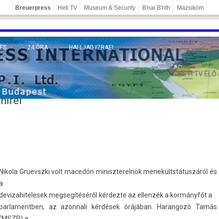
Breuerpress
Heti TV
Museum & Security
B'nai B'rith
Mazsiköm
ES
24 ÓRA
HALLJAD IZRAEL
MÁNY
HETI TV ÉLŐ
hírei
Nikola Gruevszki volt macedón miniszterel­nök menekültstátuszáról és
a
de­vizahitelesek meg­segítéséről kér­dezte az el­lenzék a kormányfőt a
par­lamentb­en, az azon­nali kérdések órájában. Haran­gozó Tamás
(MSZP) a