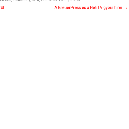
ről
A BreuerPress és a HetiTV gyors hírei
→