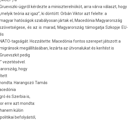
Gruevszki-ügyről kér­dezte a miniszterel­nököt, arra várva választ, hogy
„melyik teória az igaz”, ki döntött. Orbán Vik­tor azt felel­te: a
magyar hatóságok szabályosan jártak el, Macedónia Magyarország
szövetségese, és az is marad, Magyarország támogat­ja Szkop­je EU-
és
NATO-tagságát. Hozzátette: Macedónia fon­tos szerepet játszott a
migránsok megállításában, lezárta az útvonalukat és kerítést is
 Gruevszkit pedig
” vezetésével.
yarország, hogy
ített
 mondta. Haran­gozó Tamás
Macedónia
ó és Szer­bia is,
tor erre azt mondta:
, hanem külön
itikai be­folyás­tól,