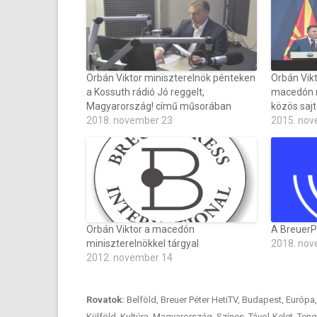
Orbán Viktor miniszterelnök pénteken
Orbán Vikt
a Kossuth rádió Jó reggelt,
macedón m
Magyarország! című műsorában
közös sajt
2018. november 23
2015. nov
Orbán Viktor a macedón
A BreuerPr
miniszterelnökkel tárgyal
2018. nov
2012. november 14
Rovatok:
Belföld
,
Breuer Péter HetiTV
,
Budapest
,
Európa
Külföld
,
Kultúra
,
Magyarország
,
Színes
,
Távol-Kelet
,
Teng