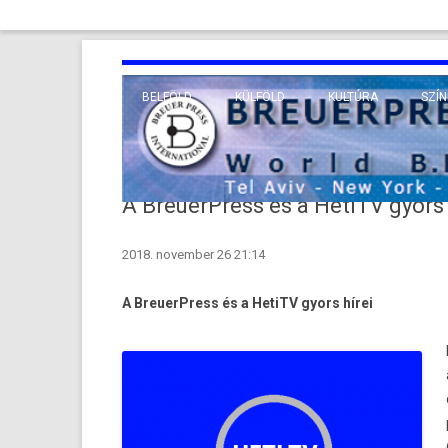
BELFÖLD
KÜLFÖLD
KULTÚRA
SZÍN
EURÓPA
TUDO
VALLÁS
KÖZEL-KELET
A BreuerPress és a HetiTV gyors 
TÁVOL-KELET
2018. november 26 21:14
TENGERENTÚL
A BreuerPress és a HetiTV gyors hírei