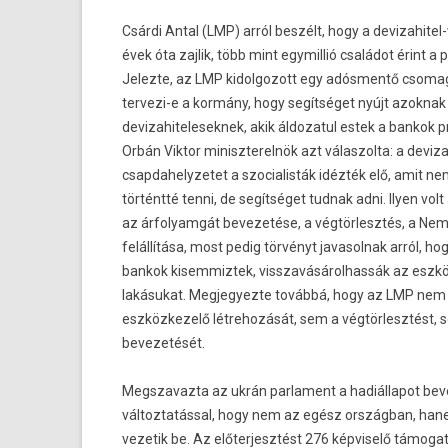
Csárdi Antal (LMP) arról beszélt, hogy a devizahite
évek óta zaj­lik, több mint egymil­lió családot érint a
Jelez­te, az LMP kidol­gozott egy adósmentő csomag
tervezi-e a kormány, hogy segítséget nyújt azok­nak
de­vizahitelesek­nek, akik áldozatul estek a ban­kok p
Orbán Vik­tor miniszterel­nök azt válas­zolta: a de­viz
csap­dahelyzetet a szocialis­ták idézték elő, amit 
történtté tenni, de segítséget tud­nak adni. Ilyen volt 
az árfolyam­gát be­vezetése, a vég­törlesztés, a Nem
felállítása, most pedig törvényt javasol­nak arról, ho
ban­kok kisem­miztek, visszavásárol­hassák az eszkö
lakásukat. Meg­jegyez­te továbbá, hogy az LMP ne
eszköz­kezelő lét­rehozását, sem a vég­törlesztést,
be­vezetését.
Megszavaz­ta az ukrán par­la­ment a hadiál­lapot be­
vál­toztatáss­al, hogy nem az egész országban, ha
vezetik be. Az előter­jesztést 276 kép­viselő támogat