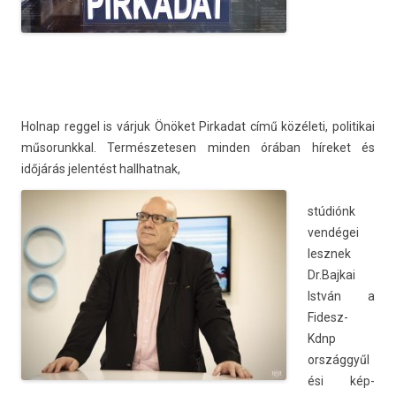
Hol­nap re­ggel is várjuk Önöket Pir­kadat című közéleti, politikai
műsorunkk­al. Ter­mészetes­en mind­en órában híreket és
időjárás jelen­tést hallhat­nak,
stúdiónk
vendégei
lesznek
Dr.Baj­kai
István a
Fidesz-
Kdnp
országgyűl
ési kép­