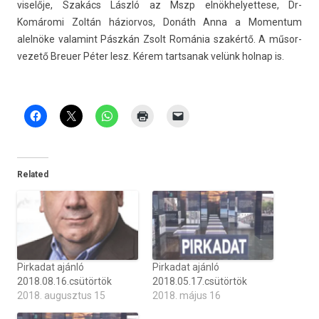
viselője, Szakács László az Mszp el­nökhelyet­tese, Dr-
Komáromi Zoltán házior­vos, Donáth Anna a Momen­tum
alelnöke valamint Pászkán Zsolt Románia szakértő. A műsor­
vezető Breu­er Péter lesz. Kérem tartsanak velünk hol­nap is.
Related
Pirkadat ajánló
Pirkadat ajánló
2018.08.16.csütörtök
2018.05.17.csütörtök
2018. augusztus 15
2018. május 16