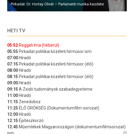
Pirkadat: Dr. Hortay Olivér – Parlamenti munka kezdete
HETI TV