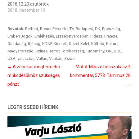
2018.12.20.csütörtök
2018. december 19
Rovatok:
Belföld
,
Breuer Péter HetiTV
,
Budapest
,
DK
,
Egészség
,
Emberi Jogok
,
Emlékezés
,
Erzsébetvárosban
,
Fidesz
,
Francia
,
Gazdaság
,
Ifjúság
,
KDNP
,
Kiemelt
,
Közel-Kelet
,
Külföld
,
Kultúra
,
Magyarország
,
Színes
,
Terror
,
Törökország
,
Tudomány
,
UNESCO
,
USA
,
választás
,
Vallás
,
Vatikán
,
Zsidó
Bejegyzés
←
A zenekar megtermeli a
Mátot-Mászé hetiszakasz 4.
navigáció
működésükhöz szükséges
kommentár, 5778. Támmuz 28.
pénzt
→
LEGFRISSEBB HÍREINK