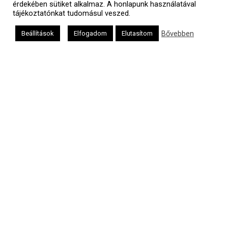
érdekében sütiket alkalmaz. A honlapunk használatával
tájékoztatónkat tudomásul veszed.
Oldalunkat a Mazsök támogatja
Bővebben
Beállítások
Elfogadom
Elutasítom