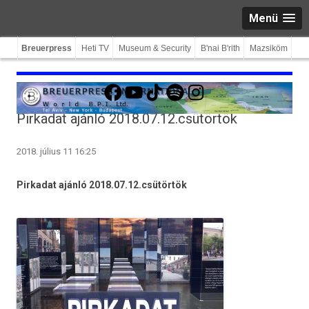
Menü
Breuerpress
Heti TV
Museum & Security
B'nai B'rith
Mazsiköm
Facebook
YouTube
TikTok
Spotify
Instagram
Pirkadat ajánló 2018.07.12.csütörtök
2018. július 11 16:25
Pir­kadat ajánló 2018.07.12.csütörtök