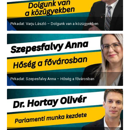
Pirkadat: Varju László – Dolgunk van a közügyekben
Pirkadat: Szepesfalvy Anna – Hőség a fővárosban