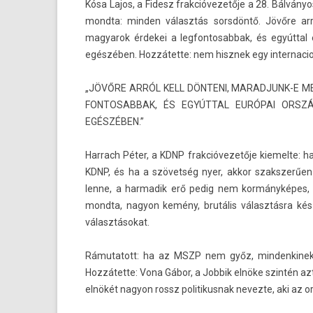
Kósa Lajos, a Fidesz frak­cióvezetője a 28. Bálván
mondta: mind­en választás sorsdöntő. Jövőre ar
magyarok érdekei a leg­fontosab­bak, és egyúttal 
egészében. Hozzátette: nem hisznek egy in­ter­nacion
„JÖVŐRE ARRÓL KELL DÖNTENI, MARADJUNK-E M
FONTOSAB­BAK, ÉS EGYÚTTAL EURÓPAI ORSZÁ
EGÉSZÉBEN.”
Har­rach Péter, a KDNP frak­cióvezetője kiemel­te:
KDNP, és ha a szövetség nyer, akkor szakszerű­en
lenne, a har­madik erő pedig nem kormányképes, 
mondta, nagyon kemény, brutális választásra készü
választásokat.
Rámutatott: ha az MSZP nem győz, min­denkinek n
Hozzátette: Vona Gábor, a Job­bik elnöke szintén azt
elnökét nagyon rossz politikus­nak nevez­te, aki az or