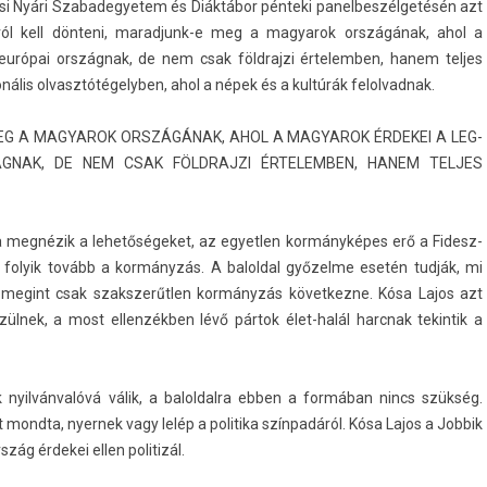
yosi Nyári Szabadegyetem és Diáktábor pénteki panel­beszél­getésén azt
ról kell dönteni, maradjunk-e meg a magyarok országának, ahol a
európai országnak, de nem csak földraj­zi értelemb­en, hanem tel­jes
ális ol­vasztótégelyb­en, ahol a népek és a kultúrák felol­vadnak.
EG A MAGYAROK ORSZÁGÁNAK, AHOL A MAGYAROK ÉRDEKEI A LEG­
GNAK, DE NEM CSAK FÖLDRAJ­ZI ÉRTELEMB­EN, HANEM TEL­JES
 ha megnézik a lehetőségeket, az egyetl­en kormányképes erő a Fidesz-
 folyik tovább a kormányzás. A balold­al győzelme esetén tudják, mi
megint csak szakszerűtl­en kormányzás követ­kezne. Kósa Lajos azt
lnek, a most el­lenzékb­en lévő pártok élet-halál harcnak tekin­tik a
yilvánvalóvá válik, a balol­dalra ebben a formában nincs szükség.
 mondta, nyer­nek vagy lelép a politika színpadáról. Kósa Lajos a Job­bik
szág érdekei ellen politizál.