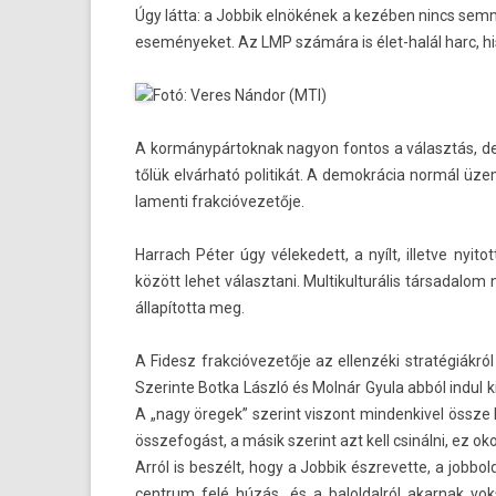
Úgy látta: a Job­bik elnökének a kezében nincs sem­mi
eseményeket. Az LMP számára is élet-halál harc, hi
Fotó: Veres Nándor (MTI)
A kor­mánypár­toknak nagyon fon­tos a választás, de 
tőlük elvárható politikát. A de­mok­rácia normál üz
lamen­ti frak­cióvezetője.
Har­rach Péter úgy vélekedett, a nyílt, il­let­ve ny
között lehet választani. Multi­kul­turális tár­sadalo
állapította meg.
A Fidesz frak­cióvezetője az el­lenzéki stratégiák
Szerin­te Botka László és Molnár Gyula abból indul k
A „nagy öregek” szerint vis­zont min­denkivel össze 
összefogást, a másik szerint azt kell csinálni, ez ok
Arról is beszélt, hogy a Job­bik észrevet­te, a job­b
centrum felé húzás, és a balol­dalról akar­nak vok­s