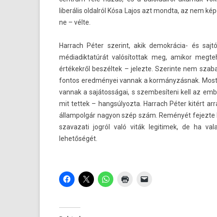
liberális ol­dalról Kósa Lajos azt mondta, az nem ké
ne – vélte.
Har­rach Péter szerint, akik demokrácia- és saj
médiadik­tatúrát valósítot­tak meg, amikor meg­te
értékekről beszéltek – jelez­te. Szerin­te nem szaba
fon­tos eredményei van­nak a kormányzásnak. Most
van­nak a sajátosságai, s szem­besíteni kell az em­
mit tet­tek – han­gsúlyoz­ta. Har­rach Péter kitért ar
állam­polgár nagyon szép szám. Reményét fejez­te ki,
szavazati jogról való viták legitimek, de ha vala
lehetőségét.