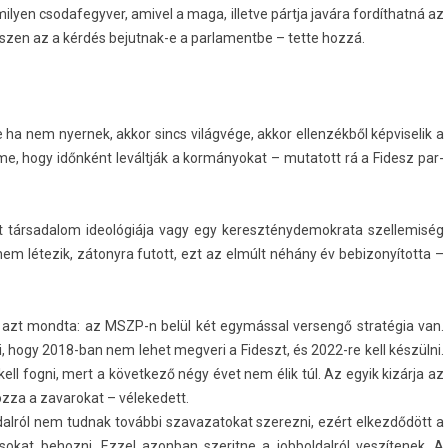
ly­en csodafegyv­er, amivel a maga, il­let­ve pártja javára fordíthatná az
sz­en az a kérdés bejutnak-e a par­lamentbe – tette hozzá.
ha nem nyer­nek, akkor sincs világvége, akkor el­lenzék­ből kép­viselik a
eme, hogy időnként leváltják a kor­mányokat – mutatott rá a Fidesz par­
itott tár­sadalom ideológiája vagy egy kereszténydemok­rata szel­lemiség
m nem létezik, zátonyra futott, ezt az elmúlt néhány év be­bizonyítot­ta –
ról azt mondta: az MSZP-n belül két egymással ver­sengő stratégia van.
i, hogy 2018-ban nem lehet meg­veri a Fideszt, és 2022-re kell készülni.
kell fogni, mert a követ­kező négy évet nem élik túl. Az egyik kizárja az
oz­za a zavarokat – vélekedett.
oldal­ról nem tud­nak további szavazatokat szerez­ni, ezért el­kezdődött a
okat be­hoz­ni. Ezzel azon­ban szerit­ne a job­boldal­ról veszítenek. A