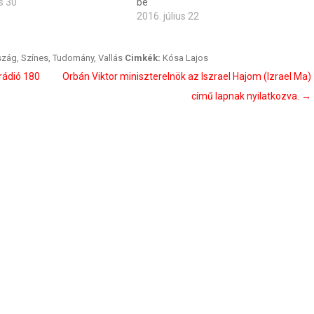
s 30
be
2016. július 22
szág
,
Színes
,
Tudomány
,
Vallás
Cimkék:
Kósa Lajos
rádió 180
Orbán Viktor miniszterelnök az Iszrael Hajom (Izrael Ma)
című lapnak nyilatkozva.
→