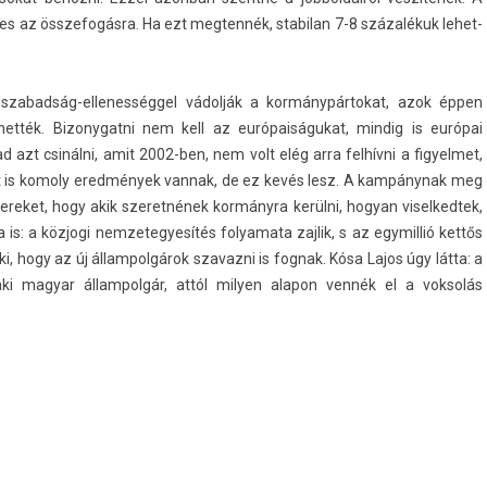
pes az összefogás­ra. Ha ezt meg­tennék, stabilan 7-8 százalékuk lehet­
tószabadság-ellenességgel vádolják a kor­mánypár­tokat, azok éppen
het­ték. Bi­zonygat­ni nem kell az európaiságukat, min­dig is európai
d azt csinálni, amit 2002-ben, nem volt elég arra felhívni a figyel­met,
 is komo­ly eredmények van­nak, de ez kevés lesz. A kampánynak meg
bereket, hogy akik szeret­nének kormányra kerülni, hogyan visel­kedtek,
ra is: a közjogi nem­zetegyesítés folyamata zaj­lik, s az egymil­lió kettős
 hogy az új állam­polgárok szavaz­ni is fog­nak. Kósa Lajos úgy látta: a
ki magyar állam­polgár, attól mily­en al­apon vennék el a vok­solás