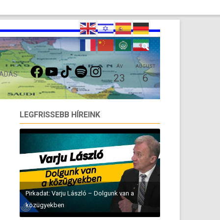
FACEBOOK
YOUTUBE
TIKTOK
SPOTIFY
INSTAGRAM
ÁV
AUGUST
 ADÁS
23
6
LEGFRISSEBB HÍREINK
Pirkadat: Varju László – Dolgunk van a
közügyekben