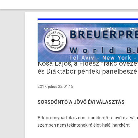
BELFÖLD
KÜLFÖLD
KULTÚRA
SZÍN
EURÓPA
TUDO
VALLÁS
KÖZEL-KELET
Kósa Lajos, a Fidesz frakcióvez
TÁVOL-KELET
és Diáktábor pénteki panelbeszé
TENGERENTÚL
2017. július 22 01:15
SORSDÖNTŐ A JÖVŐ ÉVI VÁLASZTÁS
A kormánypártok szerint sorsdöntő a jövő évi vála
szemb­en nem tekin­tenek rá élet-halál harcként.