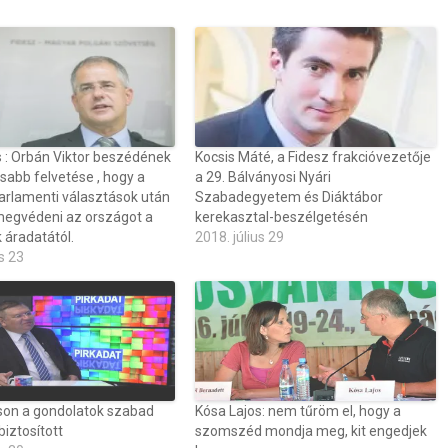
s : Orbán Viktor beszédének
Kocsis Máté, a Fidesz frakcióvezetője
sabb felvetése , hogy a
a 29. Bálványosi Nyári
arlamenti választások után
Szabadegyetem és Diáktábor
 megvédeni az országot a
kerekasztal-beszélgetésén
 áradatától.
2018. július 29
s 23
on a gondolatok szabad
Kósa Lajos: nem tűröm el, hogy a
iztosított
szomszéd mondja meg, kit engedjek