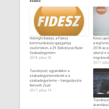
Related
Hidvéghi Balázs, a Fidesz
Kósa Lajo
kommunikációs igazgatója
a legfonto
csütörtökön, a 29. Bálványosi Nyári
2018-as p
Szabadegyetem
sikerül-e
2018. július 26
migránsok
2017. júliu
Tusványost, ugyanakkor a
szabadegyetemeknek is a
szabadegyeteme – hangsúlyozta
Németh Zsolt
2017. július 14
Tusványos
áramlása b