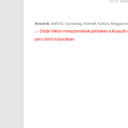
2019. júliu
Rovatok:
Belföld
,
Gazdaság
,
Kiemelt
,
Kultúra
,
Magyaror
Bejegyzés
←
Orbán Viktor miniszterelnök pénteken a Kossuth 
navigáció
perc című műsorában.