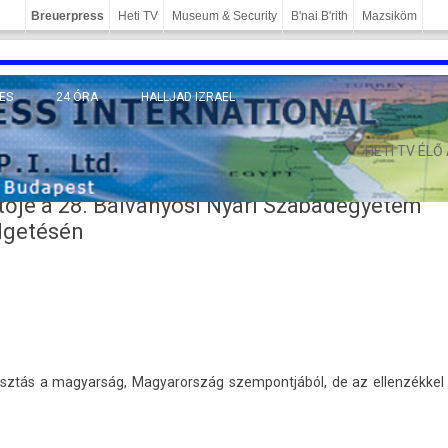
Breuerpress
Heti TV
Museum & Security
B'nai B'rith
Mazsiköm
ES
24 ÓRA
HALLJAD IZRAEL
MÁNY
HETI TV ÉLŐ
etője a 28. Bálványosi Nyári Szabadegyetem
lgetésén
sztás a magyar­ság, Magyarország szem­pontjából, de az el­lenzék­kel