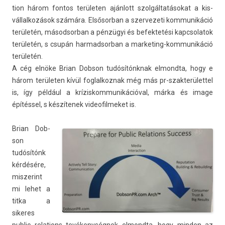
tion három fon­tos területen ajánlott szolgáltatásokat a kis­
vállal­kozások számára. El­sősor­ban a szer­vezeti kom­munikáció
területén, másod­sorban a pénzügyi és be­fek­tetési kapcsolatok
területén, s csupán har­madsor­ban a marketing-kommunikáció
területén.
A cég elnöke Brian Dob­son tudósítónknak el­mondta, hogy e
három területen kívül fog­lalkoz­nak még más pr-szakterülettel
is, így például a krízis­kommunikációv­al, márka és image
építéssel, s készítenek videofil­meket is.
Brian Dob­
son
tudósítónk
kérdésére,
mis­zerint
mi lehet a
titka a
sikeres