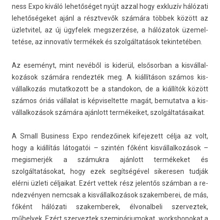
ness Expo kiváló lehetőséget nyújt azzal hogy ex­kluzív hálózati
lehetőségeket ajánl a résztvevők számára többek között az
üzlet­vitel, az új ügyfelek megszer­zése, a hálózatok üzemel­
tetése, az in­novatív termékek és szolgáltatások tekin­tetéb­en.
Az eseményt, mint nevéből is kiderül, el­sősor­ban a kis­vállal­
kozások számára re­ndez­ték meg. A kiállításon számos kis­
vállal­kozás mutat­kozott be a stan­dokon, de a kiállítók között
számos óriás vál­lalat is kép­visel­tette magát, be­mutat­va a kis­
vállal­kozások számára ajánlott ter­mékeiket, szol­gáltatásaikat.
A Small Busi­ness Expo re­ndezőinek kifejezett célja az volt,
hogy a kiállítás látogatói – szintén főként kis­vállal­kozások –
megis­merjék a számukra ajánlott termékeket és
szolgáltatásokat, hogy ezek segítségével sikeres­en tudják
elérni üzleti cél­jaikat. Ezért vet­tek rész jelen­tős számban a re­
ndez­vény­en nemcsak a kis­vállal­kozások szakem­berei, de más,
főként hálózati szakem­berek, élvonal­beli szer­veztek,
műhelyek. Ezért szer­veztek szemináriumokat, workshopokat a