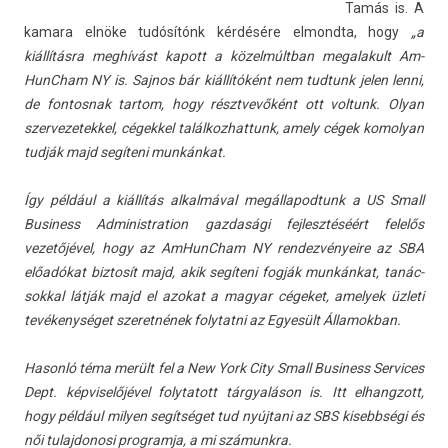
Tamás is. A
kamara elnöke tudósítónk kérdésére el­mondta, hogy
„a
kiállításra meghívást kapott a közelmúltban megalakult Am­
HunCham NY is. Saj­nos bár kiállítóként nem tud­tunk jelen lenni,
de fon­tosnak tar­tom, hogy résztvevőként ott vol­tunk. Olyan
szer­vezetek­kel, cégek­kel talál­kozhat­tunk, amely cégek komolyan
tudják majd segíteni munkánkat.
Így például a kiállítás al­kal­máv­al megál­lapod­tunk a US Small
Busi­ness Ad­ministra­tion gaz­dasági fej­lesztéséért felelős
vezetőjével, hogy az Am­HunCham NY re­ndez­vényeire az SBA
előadókat bi­ztosít majd, akik segíteni fogják munkánkat, tanác­
sokk­al látják majd el azokat a magyar cégeket, amelyek üzleti
tevékenységet szeret­nének folytat­ni az Egyesült Államok­ban.
Hasonló téma merült fel a New York City Small Busi­ness Ser­vices
Dept. kép­viselőjével folytatott tárgyaláson is. Itt el­hangzott,
hogy például mily­en segítséget tud nyújtani az SBS kisebbségi és
női tulaj­donosi pro­gram­ja, a mi számunkra.