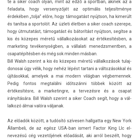
te a siker coach olyan, mint az edző a sportban, akinek az a
feladata, hogy ver­senyzőjét az optimális tel­jesít­ménye
érdekében „tolja” előre, hogy támogatást nyújtson, ha kimerült
és tanítsa a spor­tolót. Az üzleti életb­en a siker coach szerepe,
hogy útmutatást, támogatást és bátorítást nyújtson, segítse a
kis és közepes méretű vál­lalkozásokat az értékesítésben, a
mar­ket­ing tevékenységben, a vál­lalati menedzsmentb­en, a
csapatépítésb­en és még sok mind­en másban.
Bill Walsh szerint a kis és közepes méretű vál­lalkozások tulaj­
donosai úgy vélik, hogy nehéz lépést tar­tani a vál­tozásokk­al és
újításokk­al, amelyek a mai modern világban vég­bemen­nek.
Pedig fon­tos meg­talál­ni időtszánni többek között az
értékesítésre, a mar­ketingre, a ter­vezés­re és a csapat
irányítására. Bill Walsh szerint a siker Coach segít, hogy a vál­
lalkozó álmai valóra vál­janak.
Az előadók között, a tudósító szívesen hallgat­ta egy New York
Állam­beli, de az egész USA-ban is­mert Fac­tor King Llc el­
nevezésű cég vezetőjének előadását, aki arról beszélt, hogy