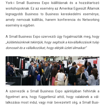
York-i Small Busi­ness Expo kiállításnak és a hoz­zátar­tozó
workshopok­nak. Ez az esemény az Amerikai Egyesült Államok
leg­nagyobb Busi­ness to Busi­ness keres­kedel­mi eseménye,
amely nemcsak kiállítás, hanem kon­feren­cia és Net­work­ing
esemény is egyb­en.
A Small Busi­ness Expo szer­vezői úgy fogal­mazták meg, hogy
„küldetésünknek tekintjük, hogy segítsük a kis­vállal­kozások tulaj­
donosait és a vál­lalkozókat, hogy elérjék üzleti álmaikat”
A szer­vezők a Small Busi­ness Expo ajánlójában felhívták a
figyel­met arra, hogy füg­getlenül attól, hogy valakinek a vál­
lalkozása most indul, vagy már be­vezetett cég, a Small Busi­