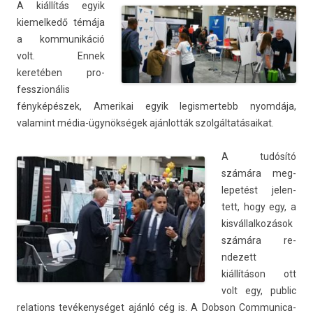
A kiállítás egyik
kiemel­kedő témája
a kom­munikáció
volt. Ennek
keretében pro­
fesszionális
fényképészek, Amerikai egyik legis­mertebb nyomdája,
valamint média-ügynökségek ajánlották szol­gáltatásaikat.
A tud
ósító
számára meg­
lepetést jelen­
tett, hogy egy, a
kis­vállal­kozások
számára re­
ndezett
kiállításon ott
volt egy, pub­lic
re­la­tions tevékenységet ajánló cég is. A Dob­son Com­munica­