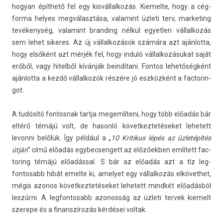
hogyan építhető fel egy kis­vállal­kozás. Kiemel­te, hogy a cég­
forma helyes megválasztása, valamint üzleti terv, mar­ket­ing
tevékenység, valamint brand­ing nélkül egyetl­en vál­lalkozás
sem lehet sikeres. Az új vál­lalkozások számára azt aján­lotta,
hogy elsőként azt mérjék fel, hogy induló vál­lalkozásukat saját
erőből, vagy hitel­ből kívánják beindítani. Fon­tos lehetőségként
aján­lotta a kezdő vál­lalkozók részére jó eszközként a fac­torin­
got.
A tudósító fon­tosnak tartja megem­líteni, hogy több előadás bár
eltérő témájú volt, de hasonló követ­keztetéseket lehetett
levon­ni belőlük. Így például a „
10 Kritikus lépés az üzletépítés
útján
” című előadás egybec­sengett az előzőekben említett fac­
tor­ing témájú előadással. S bár az előadás azt a tíz leg­
fontosabb hibát em­el­te ki, amelyet egy vál­lalkozás el­követ­het,
mégis azonos követ­keztetéseket lehetett mindkét előadásból
leszűrni. A leg­fontosabb azonos­ság az üzleti ter­vek kiemelt
szerepe és a fin­anszírozás kérdései vol­tak.