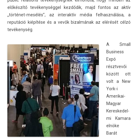
pub­lic re­la­tions tevékenységnek el­mondta, hogy mind­en az
előkészítő tevékenységgel kezdődik, majd fon­tos az aktív
„történet-mesélés”, az in­terak­tív média fel­használása, a
reputáció kiépítése és a vevők bi­zal­mának az elérését célzó
tevékenység.
A Small
Busi­ness
Expó
résztvevői
között ott
volt a New
York-i
Amerikai-
Magyar
Keres­kedel­
mi Kamara
elnöke
Barát