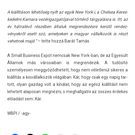
A kiállításon lehetőség nyílt az egyik New York-i, a Chel­sea Keres­
kedel­mi Kamara vezérigaz­gatójáv­al történő tárgyalásra is. Itt, az
év hátralévő részében általuk meg­rendezés­re kerülő re­ndez­
vények­ről esett szó, amelyek­en a magyar vál­lalkozók is részt
vehet­nek majd.”
– tette hozzá Barát Tamás.
A Small Busi­ness Expót nemcsak New York-ban, de az Egyesült
Államok más városaiban is meg­rendezik. A tudósító
személyes­en meg­győződ­hetett, hogy nem vélet­lenül sikeres a
kiállítás a kis­vállal­kozók világában. Kár, hogy csak egy napig tar­
tott, olyan gaz­dag volt a kínálat, hogy az egész kiállítást nem
lehetett al­aposan megnézni, s meg­hallgat­ni az összes érdekes
előadást sem. Kár.
WBPI / -agy-