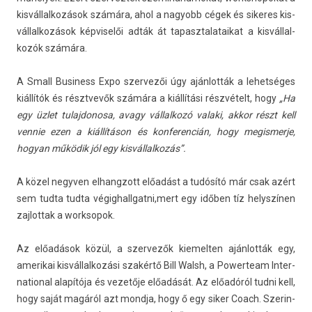
kis­vállal­kozások számára, ahol a nagyobb cégek és sikeres kis­
vállal­kozások kép­viselői adták át tapasztalataikat a kis­vállal­
kozók számára.
A Small Busi­ness Expo szer­vezői úgy ajánlották a lehet­séges
kiállítók és résztvevők számára a kiállítási részvételt, hogy
„Ha
egy üzlet tulaj­donosa, avagy vál­lalkozó valaki, akkor részt kell
ven­nie ezen a kiállításon és kon­feren­cián, hogy megis­merje,
hogyan működik jól egy kis­vállal­kozás”.
A közel negyv­en el­hangzott előadást a tudósító már csak azért
sem tudta tudta végig­hallgat­ni,mert egy időben tíz helys­zín­en
zaj­lottak a worksopok.
Az előadások közül, a szer­vezők kiemelt­en ajánlották egy,
amerikai kis­vállal­kozási szakértő Bill Walsh, a Power­team In­ter­
nation­al alapítója és vezetője előadását. Az előadóról tudni kell,
hogy saját magáról azt mondja, hogy ő egy siker Coach. Szerin­