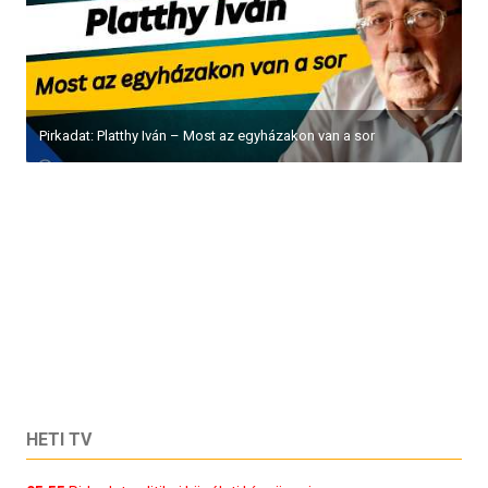
Pirkadat: Platthy Iván – Most az egyházakon van a sor
HETI TV