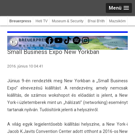
Menü
Breuerpress
Heti TV
Museum & Security
B'nai B'rith
Mazsiköm
Facebook
YouTube
TikTok
Spotify
Instagram
Small Business Expo New Yorkban
2016. június 10 04:41
Június 9-én re­ndez­ték meg New Yorkban a „Small Busi­ness
Expo” el­nevezésű kiállítást. A re­ndez­vény, amely nemcsak
kiállítás, de számos wokshopot és előadást is jelent, a New
York-i üzletem­berek mint un. „hálózati” (net­work­ing) eseményt
tar­tanak nyilván. Tudósítónk jelen­ti a helys­zínről.
A világ egyik leg­jelen­tősebb kiállítási helys­zíne, a New York-i
Jacob K.Javits Con­ven­tion Cent­er adott otthont a 2016-os New