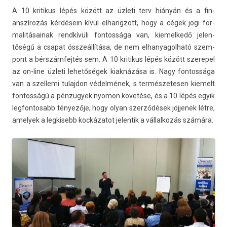
A 10 kritikus lépés között az üzleti terv hiányán és a fin­
anszírozás kérdésein kívül el­hangzott, hogy a cégek jogi for­
malitásainak rendkívüli fon­tossága van, kiemel­kedő jelen­
tőségű a csapat összeállítása, de nem el­hanyagol­ható szem­
pont a bérszámfejtés sem. A 10 kritikus lépés között szerepel
az on-line üzleti lehetőségek kiaknázása is. Nagy fon­tossága
van a szel­lemi tulaj­don védelmének, s ter­mészetes­en kiemelt
fon­tosságú a pénzügyek nyomon követése, és a 10 lépés egyik
leg­fontosabb tényezője, hogy olyan szerződések jöj­jenek létre,
amelyek a leg­kisebb kockázatot jelen­tik a vál­lalkozás számára.