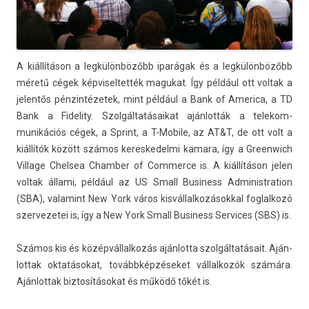
A kiállításon a legkülönbözőbb iparágak és a legkülönbözőbb
méretű cégek kép­visel­tették magukat. Így például ott vol­tak a
jelen­tős pénzintézetek, mint például a Bank of America, a TD
Bank a Fidel­ity. Szol­gáltatásaikat ajánlották a telekom­
munikációs cégek, a Sprint, a T-Mobile, az AT&T, de ott volt a
kiállítók között számos keres­kedel­mi kamara, így a Green­wich
Vil­lage Chel­sea Chamb­er of Com­mer­ce is. A kiállításon jelen
vol­tak állami, például az US Small Busi­ness Ad­ministra­tion
(SBA), valamint New York város kis­vállal­kozásokk­al fog­lalkozó
szer­vezetei is, így a New York Small Busi­ness Ser­vices (SBS) is.
Számos kis és közép­vállal­kozás aján­lotta szolgáltatásait. Aján­
lottak oktatásokat, továbbképzéseket vál­lalkozók számára.
Aján­lottak bi­ztosításokat és működő tőkét is.