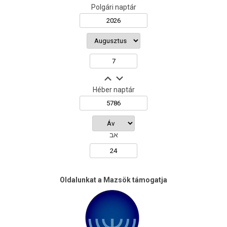
Polgári naptár
Héber naptár
אב
Oldalunkat a Mazsök támogatja