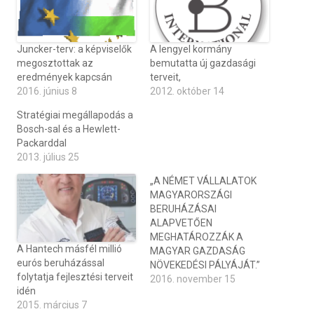
Juncker-terv: a képviselők
A lengyel kormány
megosztottak az
bemutatta új gazdasági
eredmények kapcsán
terveit,
2016. június 8
2012. október 14
Stratégiai megállapodás a
Bosch-sal és a Hewlett-
Packarddal
2013. július 25
„A NÉMET VÁLLALATOK
MAGYARORSZÁGI
BERUHÁZÁSAI
ALAPVETŐEN
MEGHATÁROZZÁK A
A Hantech másfél millió
MAGYAR GAZDASÁG
eurós beruházással
NÖVEKEDÉSI PÁLYÁJÁT.”
folytatja fejlesztési terveit
2016. november 15
idén
2015. március 7