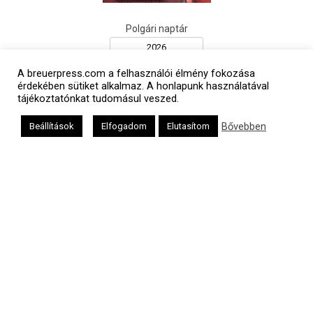
Polgári naptár
A breuerpress.com a felhasználói élmény fokozása
érdekében sütiket alkalmaz. A honlapunk használatával
tájékoztatónkat tudomásul veszed.
Bővebben
Beállítások
Elfogadom
Elutasítom
Héber naptár
אב
Oldalunkat a Mazsök támogatja