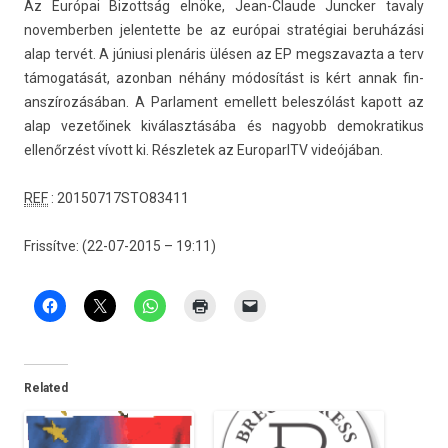
Az Európai Bi­zottság elnöke, Jean-Claude Junck­er tava­ly
novem­berb­en jelen­tette be az európai stratégiai beruházási
alap tervét. A júniusi plenáris ülésen az EP megszavaz­ta a terv
támogatását, azon­ban néhány módosítást is kért annak fin­
anszírozásában. A Par­la­ment em­el­lett be­les­zólást kapott az
alap vezetőinek kiválasztásába és nagyobb de­mok­ratikus
ellenőrzést vívott ki. Részletek az EuroparlTV videójában.
REF
: 20150717STO83411
Frissítve:
(
22-07-2015 – 19:11
)
Related