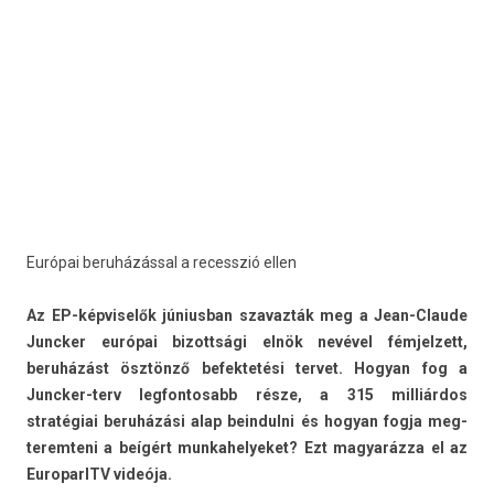
Európai beruházással a re­cesszió ellen
Az EP-képviselők június­ban szavaz­ták meg a Jean-Claude
Junck­er európai bi­zottsági elnök nevével fém­jelzett,
beruházást ösztönző be­fek­tetési ter­vet. Hogyan fog a
Juncker-terv leg­fontosabb része, a 315 milliárdos
stratégiai beruházási alap be­in­dulni és hogyan fogja meg­
terem­teni a beígért mun­kahelyeket? Ezt magyaráz­za el az
EuroparlTV videója.