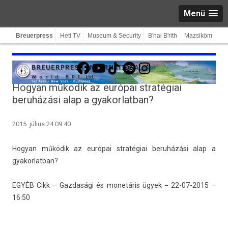
Menü
Breuerpress
Heti TV
Museum & Security
B'nai B'rith
Mazsiköm
Facebook
YouTube
TikTok
Spotify
Instagram
Hogyan működik az európai stratégiai
beruházási alap a gyakorlatban?
2015. július 24 09:40
Hogyan működik az európai stratégiai beruházási alap a
gyakor­latban?
EGYÉB
Cikk –
Gaz­dasági és monetáris ügyek
−
22-07-2015 –
16:50