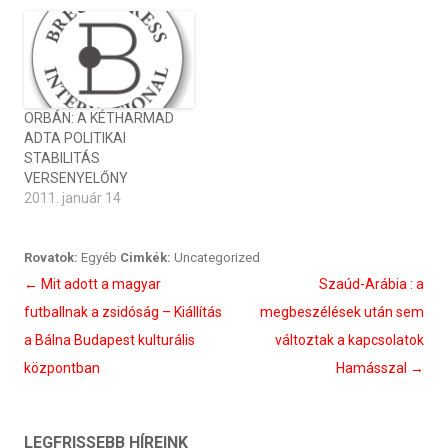
ORBÁN: A KÉTHARMAD
ADTA POLITIKAI
STABILITÁS
VERSENYELŐNY
2011. január 14
Rovatok:
Egyéb
Cimkék:
Uncategorized
Bejegyzés
←
Mit adott a magyar
Szaúd-Arábia : a
navigáció
futballnak a zsidóság – Kiállítás
megbeszélések után sem
a Bálna Budapest kulturális
változtak a kapcsolatok
központban
Hamásszal
→
LEGFRISSEBB HÍREINK