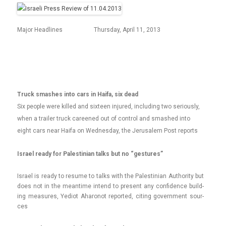
Major Headlines
Thursday, April 11, 2013
Truck smashes into cars in Haifa, six dead
Six people were killed and sixteen injured, including two seriously,
when a trailer truck careened out of control and smashed into
eight cars near Haifa on Wednesday, the Jerusalem Post reports
Is­rael ready for Pales­tinian talks but no “ges­tures”
Is­rael is ready to re­sume to talks with the Pales­tinian Aut­hor­ity but
does not in the mean­time in­tend to pre­sent any con­fid­ence build­
ing measures, Yediot Aharonot re­por­ted, cit­ing govern­ment sour­
ces