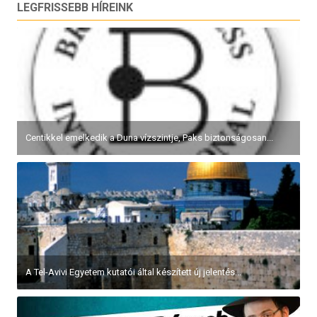
LEGFRISSEBB HÍREINK
Centikkel emelkedik a Duna vízszintje, Paks biztonságosan...
A Tel-Avivi Egyetem kutatói által készített új jelentés...