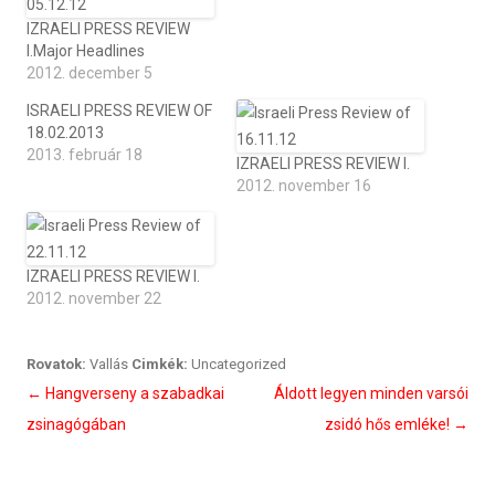
IZRAELI PRESS REVIEW
I.Major Headlines
2012. december 5
ISRAELI PRESS REVIEW OF
18.02.2013
2013. február 18
IZRAELI PRESS REVIEW I.
2012. november 16
IZRAELI PRESS REVIEW I.
2012. november 22
Rovatok:
Vallás
Cimkék:
Uncategorized
Bejegyzés
←
Hangverseny a szabadkai
Áldott legyen minden varsói
navigáció
zsinagógában
zsidó hős emléke!
→