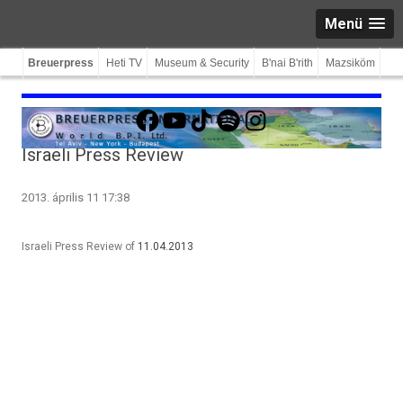
Menü
Breuerpress
Heti TV
Museum & Security
B'nai B'rith
Mazsiköm
Facebook
YouTube
TikTok
Spotify
Instagram
Israeli Press Review
2013. április 11 17:38
Israeli Press Review of
11.04.2013