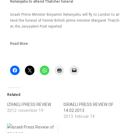
Netanyahu to at­tend Thatch­er funer­al
Is­raeli Prime Minist­er Bi­nyamin Netanyahu will fly to Lon­don to at­
tend the funer­al of form­er British prime minist­er Mar­garet Thatch­
er, the Jerusalem Post re­por­ted
Read More
Related
IZRAELI PRESS REVIEW
ISRAELI PRESS REVIEW OF
2012. november 19
14.02.2013
2013. február 14