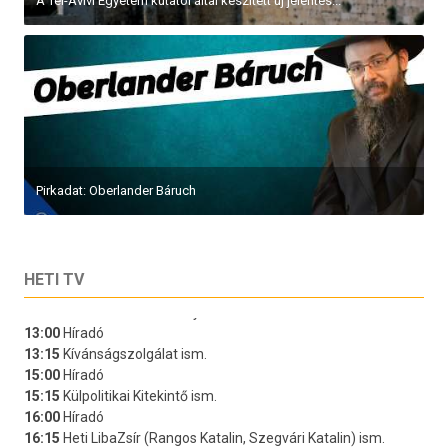
A Tel-Avivi Egyetem kutatói által készített új jelentés...
Pirkadat: Oberlander Báruch
HETI TV