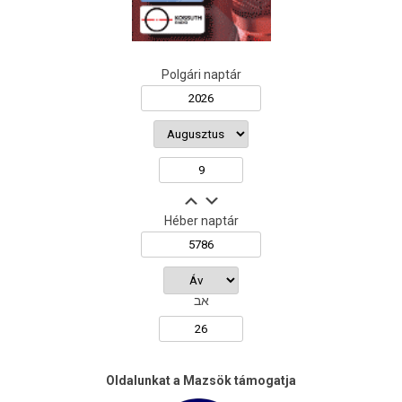
Polgári naptár
Héber naptár
אב
Oldalunkat a Mazsök támogatja