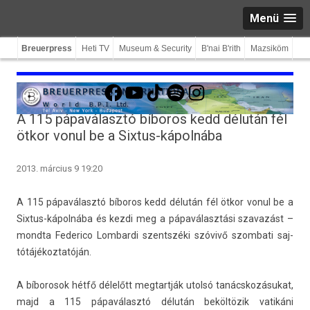
Menü
Breuerpress
Heti TV
Museum & Security
B'nai B'rith
Mazsiköm
Facebook
YouTube
TikTok
Spotify
Instagram
A 115 pápaválasztó bíboros kedd délután fél
ötkor vonul be a Sixtus-kápolnába
2013. március 9 19:20
A 115 pápaválasztó bíboros kedd délután fél ötkor vonul be a
Sixtus-kápolnába és kezdi meg a pápaválasztási szavazást –
mondta Federico Lom­bardi szentszéki szóvivő szom­bati saj­
tótájékoz­tatóján.
A bíborosok hétfő délelőtt meg­tartják utolsó tanácskozásukat,
majd a 115 pápaválasztó délután beköltözik vatikáni