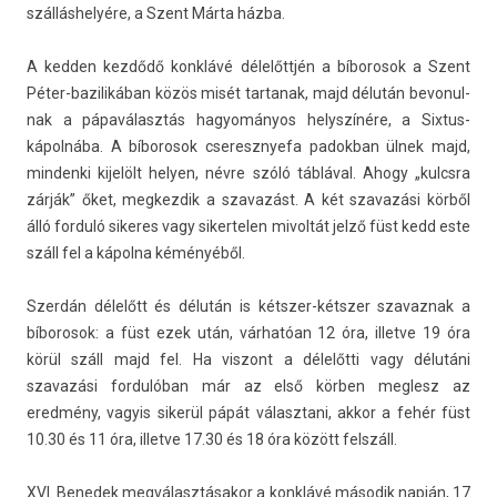
szálláshelyére, a Szent Márta házba.
A kedd­en kezdődő konklávé délelőttjén a bíborosok a Szent
Péter-bazilikában közös misét tar­tanak, majd délután be­vonul­
nak a pápaválasztás hagyományos helys­zínére, a Sixtus-
kápolnába. A bíborosok cseresznyefa padok­ban ülnek majd,
min­denki kijelölt hely­en, névre szóló táblával. Ahogy „kulcsra
zárják” őket, meg­kezdik a szavazást. A két szavazási körből
álló for­duló sikeres vagy siker­tel­en mivol­tát jelző füst kedd este
száll fel a kápolna kéményéből.
Szerdán délelőtt és délután is kétszer-kétszer szavaz­nak a
bíborosok: a füst ezek után, várhatóan 12 óra, il­let­ve 19 óra
körül száll majd fel. Ha vis­zont a délelőtti vagy délutáni
szavazási for­dulóban már az első körben meg­lesz az
eredmény, vagyis sikerül pápát választani, akkor a fehér füst
10.30 és 11 óra, il­let­ve 17.30 és 18 óra között felszáll.
XVI. Be­nedek megválasztásakor a konklávé második napján, 17