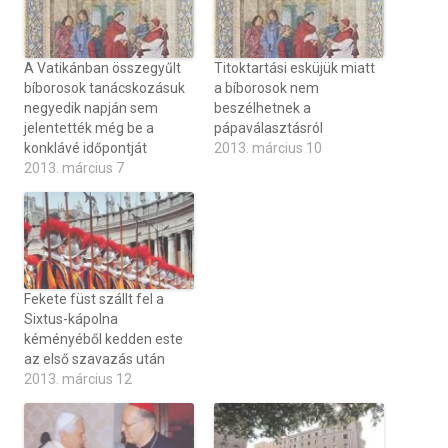
A Vatikánban összegyűlt
Titoktartási esküjük miatt
bíborosok tanácskozásuk
a bíborosok nem
negyedik napján sem
beszélhetnek a
jelentették még be a
pápaválasztásról
konklávé időpontját
2013. március 10
2013. március 7
Fekete füst szállt fel a
Sixtus-kápolna
kéményéből kedden este
az első szavazás után
2013. március 12