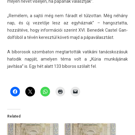
mily­en nevet viselj­en, ha pápának választják”.
„Remélem, a sajtó még nem fáradt el túl­zottan. Még néhány
nap, és új vezetője lesz az egyháznak” – han­goz­tatta,
hozzátéve, hogy in­for­mációi szerint XVI. Be­nedek Cas­tel Gan­
dolfóból a tévén keresztül követi majd a pápaválasztást.
A bíborosok szom­baton meg­tartot­ták vatikáni tanácskozásuk
hatodik napját, amely­en téma volt a „Kúria munkájának
javítása” is. Egy hét alatt 133 bíboros szólalt fel.
Related