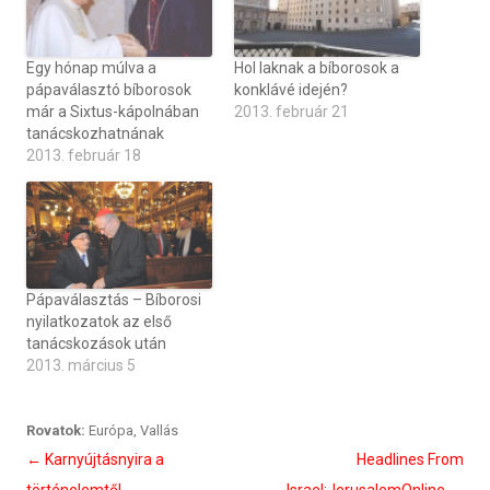
Egy hónap múlva a
Hol laknak a bíborosok a
pápaválasztó bíborosok
konklávé idején?
már a Sixtus-kápolnában
2013. február 21
tanácskozhatnának
2013. február 18
Pápaválasztás – Bíborosi
nyilatkozatok az első
tanácskozások után
2013. március 5
Rovatok:
Európa
,
Vallás
Bejegyzés
←
Karnyújtásnyira a
Headlines From
navigáció
történelemtől
Israel:JerusalemOnline
→