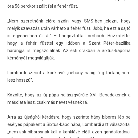
óra 56 per­ckor szállt fel a fehér füst.
„Nem szeret­nénk előre szólni vagy SMS-ben jelez­ni, hogy
melyik szavazás után várható a fehér füst. Jobb, ha ezt a sajtó
is egyenesb­en éli át” – han­goz­tatta Lom­bardi. Hozzátette,
hogy a fehér füsttel egy időben a Szent Péter-bazilika
harangjai is megszólal­nak. Az esti órákban a Sixtus-kápolna
kéményét meg­világít­ják.
Lom­bardi szerint a konklávé „néhány napig fog tar­tani, nem
lesz hosszú”.
Közölte, hogy az új pápa halászgyűrűje XVI. Be­nedekének a
másolata lesz, csak más nevet vésnek rá.
Arra az újságírói kérdésre, hogy szerin­te hány bíboros lép be
esélyes pápaként a Sixtus-kápolnába, Lom­bardi azt válas­zolta,
„nem sok bíboros­nak kell a konklávé előtt azon gon­dolkod­nia,