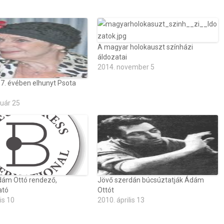
A magyar holokauszt színházi
áldozatai
2014. november 5
87. évében elhunyt Psota
ruár 25
dám Ottó rendező,
Jövő szerdán búcsúztatják Ádám
ató
Ottót
is 10
2010. április 13