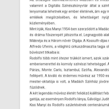
valamint a Digitális Színészkönyvtár által a szín
lenyomatai lehet­nek egy ember életének, ám egy m
emlékek megőrzésében, és lehetőséget nyúj­t
közleményében.
Mint írják, Kiss Manyi 1954-ben szerződött a Madác
és dráma fős­zerepét játszot­ta el. Leg­nagyobb a
Máknéja és a Három nővér Olgája. A Kossuth-díjas mű
Al­fredo Uferini, a világhírű cir­kuszdinasztia tagja
bűvészet tit­kaiba is.
Rodol­fo több mint ötezer trükköt is­mert, azok sz
em­beris­meret­tel és komo­ly színészi tehet­séggel. A
Párizs, Monte Carlo, Isztam­bul, Szófia, Al­exand
fellépett. A kiváló és érdemes művész az 1950-es 
mester-oktatója is volt, a Madách Színház jövő
fűződnek.
A két legen­dás művész életét felidéző kiállítást fe
gatója, az eseményen Rodol­fo lánya, Gálvölgyi Judit 
Kiss Manyi és Rodol­fo születésének cen­tenáriumá