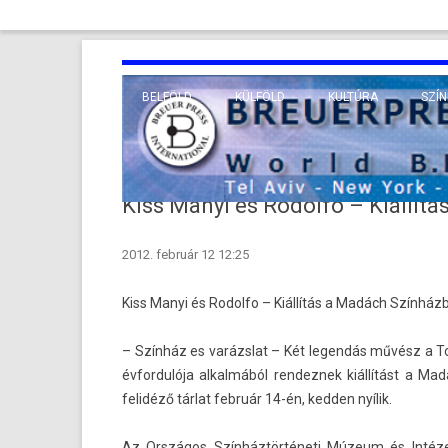
BELFÖLD
KÜLFÖLD
KULTÚRA
SZÍN
EURÓPA
TUDO
VALLÁS
KÖZEL-KELET
Kiss Manyi és Rodolfo – Kiállít
TÁVOL-KELET
2012. február 12 12:25
TENGERENTÚL
Kiss Manyi és Rodol­fo – Kiállítás a Madách Színház
– Színház es varázslat – Két legen­dás művész a T
évfor­dulója al­kal­mából re­ndez­nek kiállítást 
felidéző tárlat február 14-én, kedd­en nyílik.
Az Országos Színháztörténeti Múzeum és Intézet