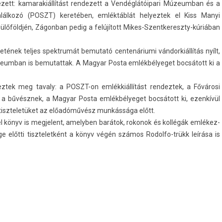
ett: kamarakiál­lítást re­ndezett a Vendéglátóipari Múzeum­ban és a
lálkozó (POSZT) keretében, emléktáblát helyez­tek el Kiss Manyi
ülőföldjén, Zágon­ban pedig a felújított Mikes-Szentkereszty-kúriában
ek tel­jes spektrumát be­mutató cen­tenáriumi ván­dorkiál­lítás nyílt,
eum­ban is be­mutat­tak. A Magyar Posta em­lék­bélyeget bocsátott ki a
tek meg tava­ly: a POSZT-on emlékkiállítást re­ndez­tek, a Fővárosi
ak a bűvésznek, a Magyar Posta em­lék­bélyeget bocsátott ki, ezenkívül
i tiszteletüket az előadóművész munkássága előtt.
könyv is meg­jelent, amelyb­en barátok, rokonok és kollégák em­lékez­
e előtti tisztelet­ként a könyv végén számos Rodolfo-trükk leírása is