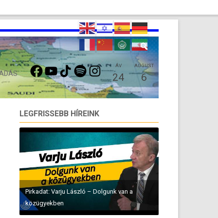
FACEBOOK
YOUTUBE
TIKTOK
SPOTIFY
INSTAGRAM
ÁV
AUGUST
 ADÁS
24
6
LEGFRISSEBB HÍREINK
Pirkadat: Varju László – Dolgunk van a
közügyekben