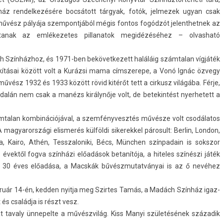
ház re­ndel­kezésére bocsátott tárgyak, fotók, jel­mezek ugyan csak
űvész pályája szem­pontjából mégis fon­tos fogódzót jelenthet­nek az
anak az em­lékezetes pil­lanatok megidézéséhez – ol­vasható
h Színházhoz, és 1971-ben be­követ­kezett haláláig szám­talan vígjáték
lakításai között volt a Kurázsi mama címszerepe, a Vonó Ignác özvegy
vész 1932 és 1933 között rövid kitérőt tett a cir­kusz világába. Férje,
 oldalán nem csak a manézs királynője volt, de bet­ekin­tést nyer­hetett a
ám­talan kom­binációjáv­al, a szem­fényvesztés művésze volt csodálatos
 magyarországi elis­merés külföldi sikerek­kel párosult: Be­rlin, Lon­don,
ria, Kairo, Athén, Tesszaloniki, Bécs, München szín­padain is sokszor
évektől fogva színházi előadások betanítója, a hiteles színészi játék
re 30 éves előadása, a Macskák bűvészmutat­ványai is az ő nevéhez
bruár 14-én, kedd­en nyit­ja meg Szir­tes Tamás, a Madách Színház igaz­
és családja is részt vesz.
t tava­ly ünnepel­te a művészvilág. Kiss Manyi születésének századik