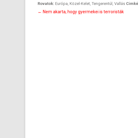
Rovatok:
Európa
,
Közel-Kelet
,
Tengerentúl
,
Vallás
Cimké
Bejegyzés
←
Nem akarta, hogy gyermekei is terroristák
navigáció