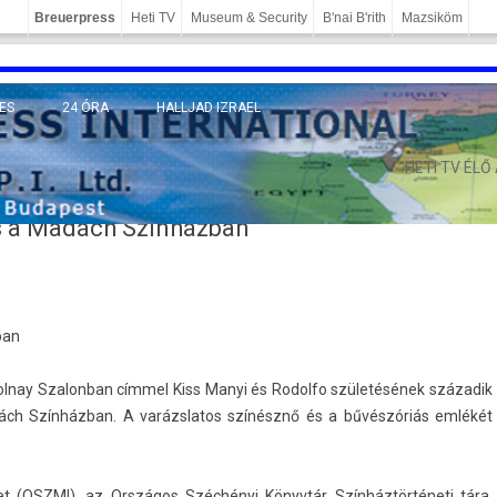
Breuerpress
Heti TV
Museum & Security
B'nai B'rith
Mazsiköm
ES
24 ÓRA
HALLJAD IZRAEL
MÁNY
HETI TV ÉLŐ
ás a Madách Színházban
ban
ol­nay Szalon­ban címmel Kiss Manyi és Rodol­fo születésének századik
a Madách Színházban. A varázslatos színésznő és a bűvészóriás emlékét
 (OSZMI), az Országos Széchényi Könyvtár Színháztörténeti tára,