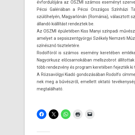
évfor­dulójára az OSZMI számos eseményt szer­vez
Pécsi Galériában a Pécsi Országos Színházi Ta
szülőhelyén, Magyar­lónán (Románia), választott sz
állandó kiállítást re­ndez­tek be.
Az OSZMI épületében Kiss Manyi színpadi művészetén
amelyet a sep­siszentgyör­gyi Székely Nem­zeti Múz
színésznő tiszteletére.
Rodol­fóról is számos esemény keretében em­lékez­
Nagycir­kusz előc­sarnokában mellszob­rot állítot­t
több re­ndez­vény és pro­gram keretében fejez­ték k
A Rózsavölgyi Kiadó gon­dozásában Rodol­fo címmel 
nek meg a bűvészről, em­el­lett oktató tevékenység
meg­talál­ható.