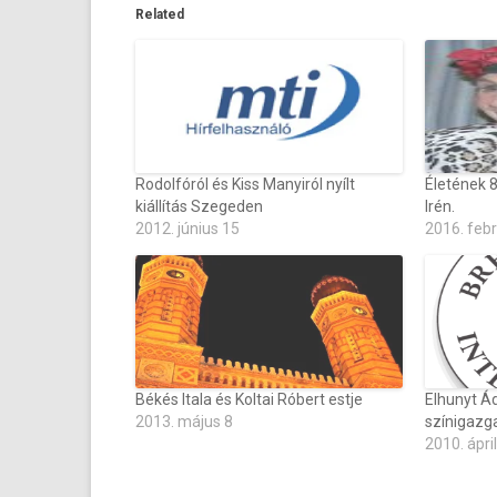
Related
Rodolfóról és Kiss Manyiról nyílt
Életének 
kiállítás Szegeden
Irén.
2012. június 15
2016. feb
Békés Itala és Koltai Róbert estje
Elhunyt Á
2013. május 8
színigazg
2010. ápril