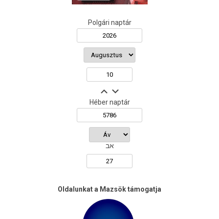
Polgári naptár
Héber naptár
אב
Oldalunkat a Mazsök támogatja