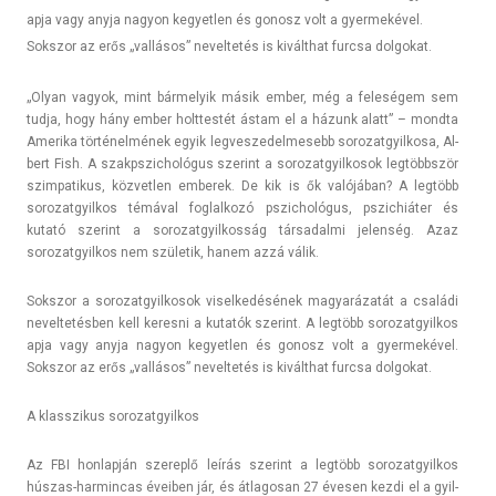
apja vagy anyja nagyon kegyetlen és gonosz volt a gyermekével.
Sokszor az erős „vallásos” neveltetés is kiválthat furcsa dolgokat.
„Olyan vagyok, mint bár­melyik másik ember, még a feleségem sem
tudja, hogy hány ember holttes­tét ástam el a házunk alatt” – mondta
Amerika történelmének egyik leg­veszedel­mesebb sorozat­gyil­kosa, Al­
bert Fish. A szakpszic­hológus szerint a sorozat­gyil­kosok legtöbbször
szim­patikus, köz­vetl­en em­berek. De kik is ők valójában? A legtöbb
sorozat­gyil­kos témával fog­lalkozó pszic­hológus, pszic­hiát­er és
kutató szerint a sorozat­gyil­kosság tár­sadal­mi jelen­ség. Azaz
sorozat­gyil­kos nem születik, hanem azzá válik.
Sokszor a sorozat­gyil­kosok visel­kedésének magyarázatát a családi
nevel­tetésb­en kell keres­ni a kutatók szerint. A legtöbb sorozat­gyil­kos
apja vagy anyja nagyon kegyetl­en és gonosz volt a gyer­mekével.
Sokszor az erős „vallásos” nevel­tetés is kiválthat furcsa dol­gokat.
A klasszikus sorozat­gyil­kos
Az FBI hon­lapján szereplő leírás szerint a legtöbb sorozat­gyil­kos
húszas-harmincas éveib­en jár, és átlagosan 27 évesen kezdi el a gyil­