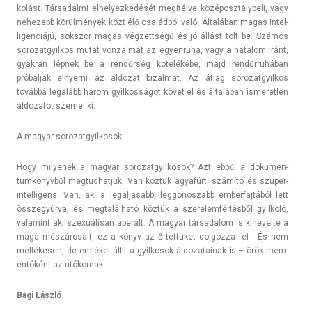
kolást. Tár­sadal­mi el­helyez­kedését megítélve középosztálybeli, vagy
nehezebb körülmények közt élő családból való. Általában magas in­tel­
ligen­ciájú, sokszor magas vég­zettségű és jó állást tölt be. Számos
sorozat­gyil­kos mutat von­zalmat az egyen­ruha, vagy a hatalom iránt,
gyak­ran lépnek be a rendőrség kötelékébe, majd rendőrruhában
próbálják el­nyer­ni az áldozat bi­zal­mát. Az átlag sorozat­gyil­kos
továbbá legalább három gyil­kosságot követ el és általában is­meretl­en
áldozatot szemel ki.
A magyar sorozat­gyil­kosok
Hogy milyenek a magyar sorozat­gyil­kosok? Azt ebből a dokumen­
tumkönyv­ből meg­tudhat­juk. Van köztük agyafúrt, számító és szuper-
intelligens. Van, aki a legal­jasabb, leg­gonos­zabb em­ber­fajtából lett
összegyúr­va, és meg­talál­ható köztük a szerelem­féltés­ből gyil­koló,
valamint aki szexuálisan aberált. A magyar tár­sadalom is kinevel­te a
maga més­zárosait, ez a könyv az ő tettüket dol­gozza fel . És nem
mellékesen, de emléket állít a gyil­kosok áldozatainak is – örök mem­
en­tóként az utókor­nak.
Bagi László