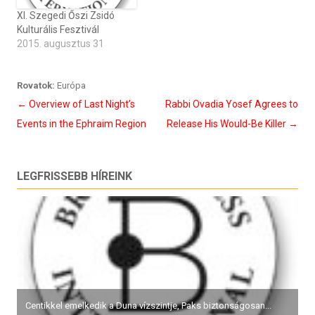
XI. Szegedi Őszi Zsidó
Kulturális Fesztivál
2015. augusztus 31
Rovatok:
Európa
Bejegyzés
←
Overview of Last Night’s
Rabbi Ovadia Yosef Agrees to
navigáció
Events in the Ephraim Region
Release His Would-Be Killer
→
LEGFRISSEBB HÍREINK
Centikkel emelkedik a Duna vízszintje, Paks biztonságosan...