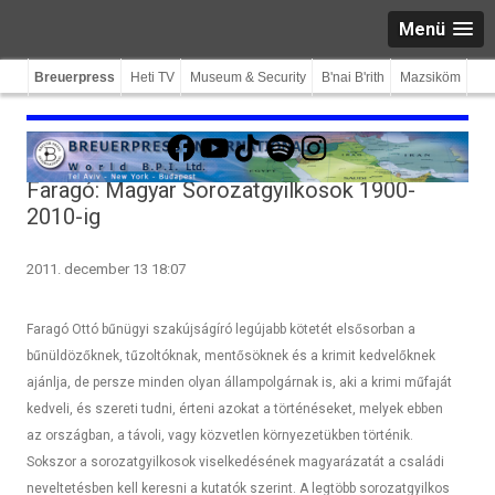
Menü
Breuerpress
Heti TV
Museum & Security
B'nai B'rith
Mazsiköm
Facebook
YouTube
TikTok
Spotify
Instagram
Faragó: Magyar Sorozatgyilkosok 1900-
2010-ig
2011. december 13 18:07
Faragó Ottó bűnügyi szakújságíró legújabb kötetét elsősorban a
bűnüldözőknek, tűzoltóknak, mentősöknek és a krimit kedvelőknek
ajánlja, de persze minden olyan állampolgárnak is, aki a krimi műfaját
kedveli, és szereti tudni, érteni azokat a történéseket, melyek ebben
az országban, a távoli, vagy közvetlen környezetükben történik.
Sokszor a sorozatgyilkosok viselkedésének magyarázatát a családi
neveltetésben kell keresni a kutatók szerint. A legtöbb sorozatgyilkos