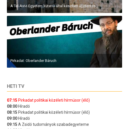
A Tel-Avivi Egyetem kutatói által készített új jelentés...
Pirkadat: Oberlander Báruch
HETI TV