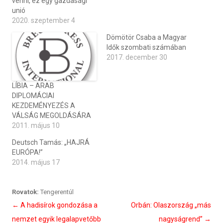
venni, ez egy gazdasági
unió
2020. szeptember 4
Dömötör Csaba a Magyar
Idők szombati számában
2017. december 30
LÍBIA – ARAB
DIPLOMÁCIAI
KEZDEMÉNYEZÉS A
VÁLSÁG MEGOLDÁSÁRA
2011. május 10
Deutsch Tamás: „HAJRÁ
EURÓPA!”
2014. május 17
Rovatok:
Tengerentúl
Bejegyzés
←
A hadisírok gondozása a
Orbán: Olaszország „más
navigáció
nemzet egyik legalapvetőbb
nagyságrend”
→