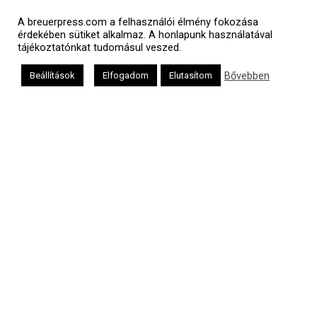
Polgári naptár
A breuerpress.com a felhasználói élmény fokozása
érdekében sütiket alkalmaz. A honlapunk használatával
tájékoztatónkat tudomásul veszed.
Bővebben
Beállítások
Elfogadom
Elutasítom
Héber naptár
אב
Oldalunkat a Mazsök támogatja