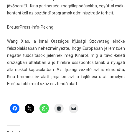
jövőbeni EU-Kína partner­ségi megál­lapodások­ba, egyúttal csök­
kenteni kell az ösztön­díjprog­ramok ad­minisztratív ter­heit.
BreuerPress-info-Peking
Wang Xiao, a kínai Országos Ifjúsági Szövetség elnöke
felszólalásában nehez­ményez­te, hogy Európában jel­lemző­en
negatív tudósítások jelen­nek meg Kínáról, míg a távol-keleti
országban általában a jó hírekre összpon­tosítanak a nyugati
államokk­al kapcsolat­ban. Az ifjúsági vezető azt is el­mondta,
Kína har­minc év alatt járja be azt a fejlődési utat, amelyet
Európa több mint száz esztendő alatt.