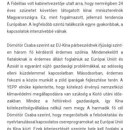
A Fidelitas volt kabinet­vezetője utalt arra, hogy nemrégiben 24
éves szünetet követően látogatott kínai miniszterel­nök
Magyarország­ra. Ez, mint fogal­mazott, jel­lemző ten­dencia
Európában. A leg­felsőbb szintű találkozók egyre gyakorib­bak, a
kapcsolatok in­ten­zívebbé válnak.
Dömötör Csaba szerint az EU-Kína párbeszédnek ifjúsági szint­
en három fő kérdésről érdemes szólnia. Min­denekelőtt a
fiatalok­nak is érdemes állást fog­lalniuk az Európai Uniót és
Ázsiát is egyaránt sújtó gaz­dasági problémákkal, az adósság
el­leni küz­delem­mel kapcsolat­ban. Másod­sorban, érdemes
fokoz­ni a közös munkát a zöld iparágak fej­lesztése terén. A
YEPP elnöke kijelen­tette, hogy kötelező érvényű nem­zetközi
klímavédelmi megál­lapodás­ra van szükség a Kiotó utáni idős­
zakban. Min­dez a feltörekvő gaz­daságok, így Kína
kötelezettség­vállalása nélkül nem megy. A har­madik fő cél
Dömötör Csaba szerint, hogy megerősítsék a felsőoktatási és
nyelvtanuláss­al kapcsolatos cserep­rogramokat az Európai Unió
és Kína közt. Ezek kiter­jesztését szerin­te bele kell fog­lalni a