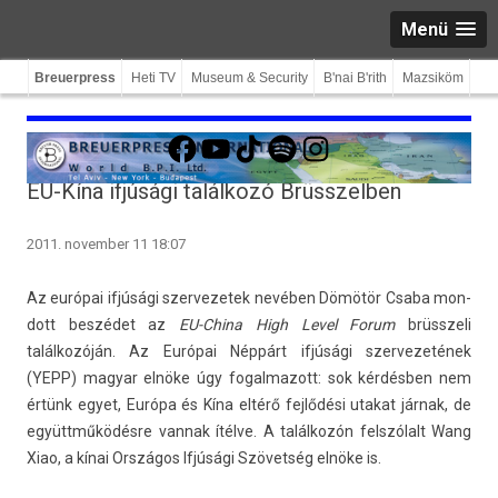
Menü
Breuerpress
Heti TV
Museum & Security
B'nai B'rith
Mazsiköm
Facebook
YouTube
TikTok
Spotify
Instagram
EU-Kína ifjúsági találkozó Brüsszelben
2011. november 11 18:07
Az európai ifjúsági szer­vezetek nevében Dömötör Csaba mon­
dott beszédet az
EU-China High Level Forum
brüsszeli
találkozóján.
Az Európai Néppárt ifjúsági szer­vezetének
(YEPP) magyar elnöke úgy fogal­mazott: sok kérdésben nem
értünk egyet, Európa és Kína eltérő fejlődési utakat járnak, de
együttműködésre van­nak ítélve. A találkozón felszólalt Wang
Xiao, a kínai Országos Ifjúsági Szövetség elnöke is.