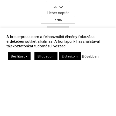
Héber naptár
אב
A breuerpress.com a felhasználói élmény fokozása
érdekében sütiket alkalmaz. A honlapunk használatával
tájékoztatónkat tudomásul veszed.
Bővebben
Beállítások
Elfogadom
Elutasítom
Oldalunkat a Mazsök támogatja