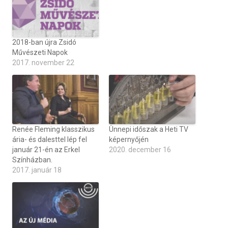
2018-ban újra Zsidó
Művészeti Napok
2017. november 22
Renée Fleming klasszikus
Ünnepi időszak a Heti TV
ária- és dalesttel lép fel
képernyőjén
január 21-én az Erkel
2020. december 16
Színházban.
2017. január 18