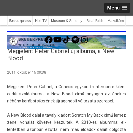
Menü
Breuerpress
Heti TV
Museum & Security
B'nai B'rith
Mazsiköm
Facebook
YouTube
TikTok
Spotify
Instagram
Megjelent Peter Gabriel új albuma, a New
Blood
2011. október 16 09:38
Meg­jelent Peter Gab­riel, a Genesis egykori fron­tembere kilen­
cedik szólóal­buma; a New Blood című an­yagon az énekes
néhány korábbi sikerének újragon­dolt vál­tozata szerepel.
A New Blood dalai a tava­ly kiadott Scratch My Back című lemez
zenei vonalát követve készültek. A 2010-es al­bumm­al el­
lentétb­en azon­ban ezúttal nem más előadók dalait dol­gozta