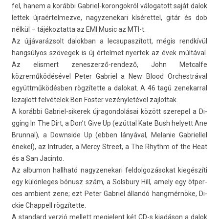
fel, hanem a korábbi Gabriel-korongokról válogatott saját dalok
let­tek újraér­telmez­ve, nagyzenekari kíséret­tel, gitár és dob
nélkül – tájékoz­tatta az EMI Music az MTI-t.
Az újjávarázsolt dalok­ban a lec­supas­zított, mégis rendkívül
hangsúlyos szövegek is új értel­met nyer­tek az évek múltával.
Az elis­mert zeneszerző-rendező, John Met­calfe
közreműködésével Peter Gab­riel a New Blood Orchestráv­al
együttműködésben rögzítette a dalokat. A 46 tagú zenekarr­al
lezaj­lott felvételek Ben Fost­er vezényletével zaj­lottak.
A korábbi Gabriel-sikerek újragon­dolásai között szerepel a Di­
gg­ing In The Dirt, a Don’t Give Up (ezúttal Kate Bush helyett Ane
Brunn­al), a Downside Up (ebben lányával, Melanie Gab­riel­lel
énekel), az In­trud­er, a Mercy Street, a The Rhy­thm of the Heat
és a San Jacin­to.
Az al­bumon hallható nagyzenekari fel­dolgozásokat kiegészíti
egy külön­leges bónusz szám, a Sol­sbu­ry Hill, amely egy ötper­
ces am­bient zene; ezt Peter Gab­riel állandó hangmérnöke, Di­
ckie Chap­pell rögzítette.
A stan­dard verzió mel­lett meg­jelent két CD-s kiadáson a dalok