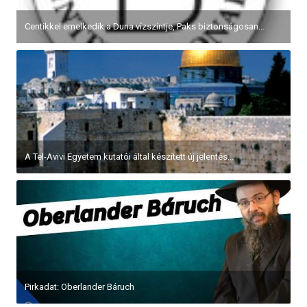
Centikkel emelkedik a Duna vízszintje, Paks biztonságosan...
A Tel-Avivi Egyetem kutatói által készített új jelentés...
Pirkadat: Oberlander Báruch