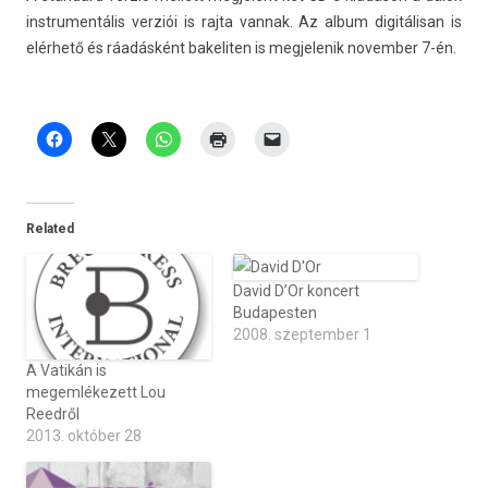
in­strumen­tális verziói is rajta van­nak. Az album digitálisan is
elérhető és ráadásként bakelit­en is meg­jelenik novemb­er 7-én.
Related
David D’Or koncert
Budapesten
2008. szeptember 1
A Vatikán is
megemlékezett Lou
Reedről
2013. október 28