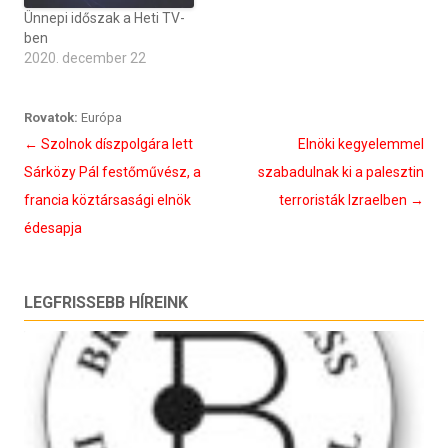
Ünnepi időszak a Heti TV-
ben
2020. december 22
Rovatok:
Európa
Bejegyzés
←
Szolnok díszpolgára lett
Elnöki kegyelemmel
navigáció
Sárközy Pál festőművész, a
szabadulnak ki a palesztin
francia köztársasági elnök
terroristák Izraelben
→
édesapja
LEGFRISSEBB HÍREINK