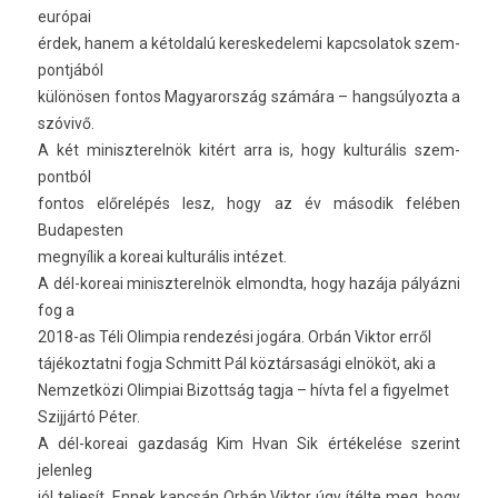
európai
érdek, hanem a kétold­alú keres­kedelemi kapcsolatok szem­
pontjából
különösen fon­tos Magyarország számára – han­gsúlyoz­ta a
szóvivő.
A két miniszterel­nök kitért arra is, hogy kul­turális szem­
pontból
fon­tos előrelépés lesz, hogy az év második felében
Budapest­en
megnyílik a koreai kul­turális intézet.
A dél-koreai miniszterel­nök el­mondta, hogy hazája pályázni
fog a
2018-as Téli Olim­pia re­ndezési jogára. Orbán Vik­tor erről
tájékoz­tatni fogja Schmitt Pál köztársasági elnököt, aki a
Nem­zetközi Olim­piai Bi­zottság tagja – hívta fel a figyel­met
Szijjártó Péter.
A dél-koreai gaz­daság Kim Hvan Sik értékelése szerint
jelen­leg
jól tel­jesít. Ennek kapcsán Orbán Vik­tor úgy ítélte meg, hogy