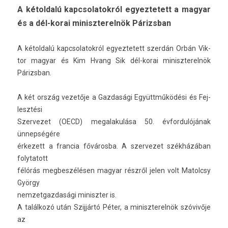
A kétold­alú kapcsolatok­ról egyez­tetett a magyar
és a dél-korai miniszterel­nök Párizsban
A kétold­alú kapcsolatok­ról egyez­tetett szerdán Orbán Vik­
tor magyar és Kim Hvang Sik dél-korai miniszterel­nök
Párizsban.
A két ország vezetője a Gaz­dasági Együttműködési és Fej­
lesztési
Szer­vezet (OECD) megalakulása 50. évfor­dulójának
ünnepségére
érkezett a fran­cia fővárosba. A szer­vezet székházában
folytatott
félórás meg­beszélés­en magyar részről jelen volt Matolcsy
György
nem­zetgaz­dasági miniszt­er is.
A találkozó után Szijjártó Péter, a miniszterel­nök szóvivője
az