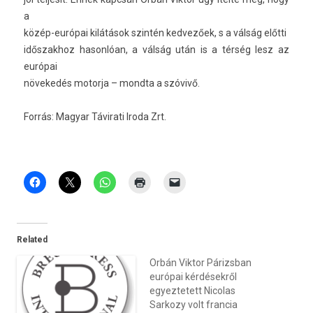
a
közép-európai kilátások szintén ked­vezőek, s a válság előtti
idős­zakhoz hason­lóan, a válság után is a térség lesz az
európai
növekedés motor­ja – mondta a szóvivő.
Forrás: Magyar Távirati Iroda Zrt.
Related
Orbán Viktor Párizsban
európai kérdésekről
egyeztetett Nicolas
Sarkozy volt francia