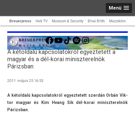
Menü
Breuerpress
Heti TV
Museum & Security
B'nai B'rith
Mazsiköm
Facebook
YouTube
TikTok
Spotify
Instagram
A kétoldalú kapcsolatokról egyeztetett a
magyar és a dél-korai miniszterelnök
Párizsban
2011. május 25 16:53
A kétold­alú kapcsolatok­ról egyez­tetett szerdán Orbán Vik­
tor magyar és Kim Hvang Sik dél-korai miniszterel­nök
Párizsban.