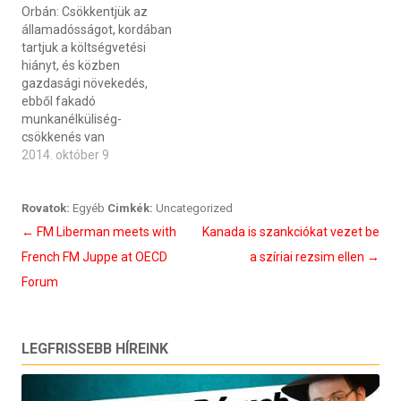
Orbán: Csökkentjük az
államadósságot, kordában
tartjuk a költségvetési
hiányt, és közben
gazdasági növekedés,
ebből fakadó
munkanélküliség-
csökkenés van
2014. október 9
Rovatok:
Egyéb
Cimkék:
Uncategorized
Bejegyzés
←
FM Liberman meets with
Kanada is szankciókat vezet be
navigáció
French FM Juppe at OECD
a szíriai rezsim ellen
→
Forum
LEGFRISSEBB HÍREINK