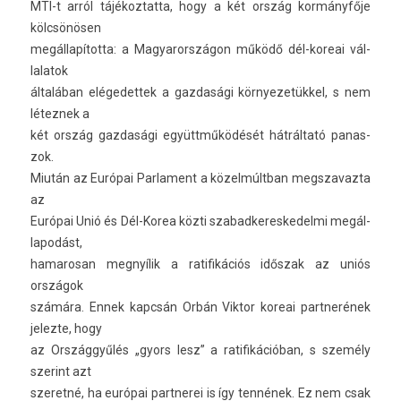
MTI-t arról tájékoz­tatta, hogy a két ország kormányfője
kölcsönösen
megállapította: a Magyarországon működő dél-koreai vál­
lalatok
általában elégedet­tek a gaz­dasági kör­nyezetük­kel, s nem
létez­nek a
két ország gaz­dasági együttműködését hátráltató panas­
zok.
Miután az Európai Par­la­ment a közelmúltban megszavaz­ta
az
Európai Unió és Dél-Korea közti szabad­keres­kedel­mi megál­
lapodást,
hamarosan megnyílik a ratifikációs időszak az uniós
országok
számára. Ennek kapcsán Orbán Vik­tor koreai partnerének
jelez­te, hogy
az Országgyűlés „gyors lesz” a ratifikációban, s személy
szerint azt
szeretné, ha európai partnerei is így tennének. Ez nem csak