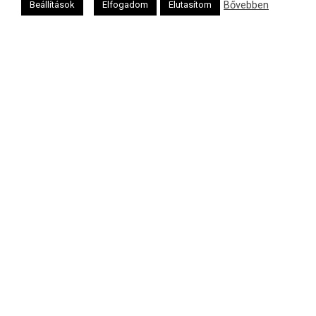
Bővebben
Beállítások
Elfogadom
Elutasítom
Oldalunkat a Mazsök támogatja