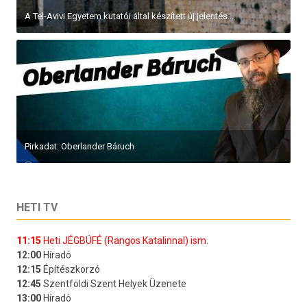
A Tel-Avivi Egyetem kutatói által készített új jelentés...
Pirkadat: Oberlander Báruch
HETI TV