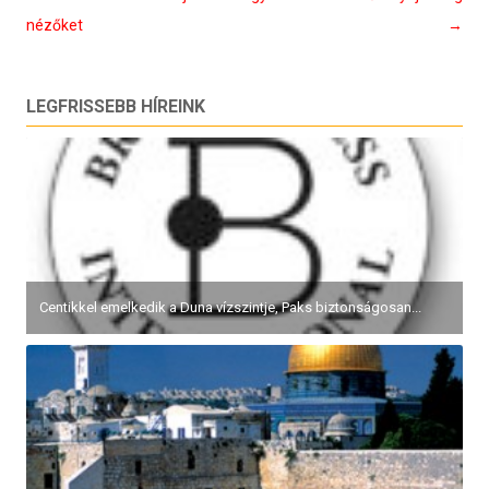
nézőket
→
LEGFRISSEBB HÍREINK
Centikkel emelkedik a Duna vízszintje, Paks biztonságosan...