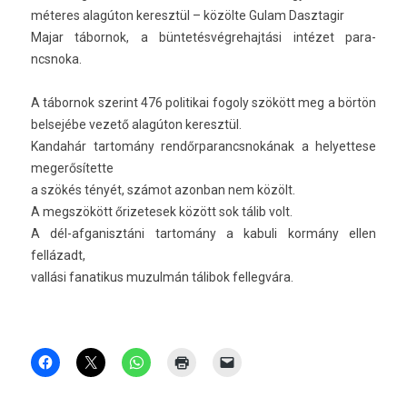
méteres alagúton keresztül – közölte Gulam Dasztagir
Majar tábor­nok, a bün­tetés­végrehaj­tási intézet para­
ncsnoka.
A tábor­nok szerint 476 politikai fogo­ly szökött meg a börtön
be­lsejébe vezető alagúton keresztül.
Kan­dahár tar­tomány re­ndőr­parancsnokának a helyet­tese
megerősítette
a szökés tényét, számot azon­ban nem közölt.
A megszökött őrizetesek között sok tálib volt.
A dél-afganisztáni tar­tomány a kabuli kormány ellen
fellázadt,
vallási fanatikus muzul­mán tálibok fel­legvára.