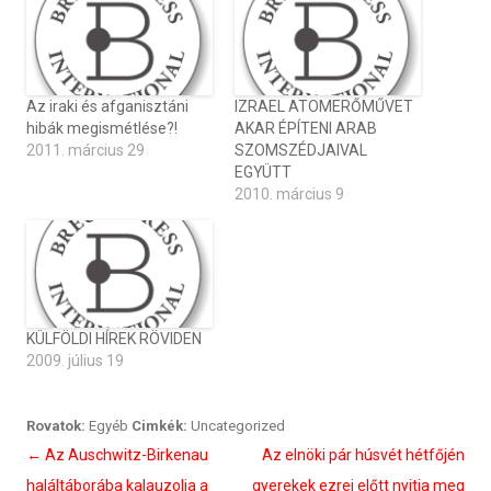
Az iraki és afganisztáni
IZRAEL ATOMERŐMŰVET
hibák megismétlése?!
AKAR ÉPÍTENI ARAB
2011. március 29
SZOMSZÉDJAIVAL
EGYÜTT
2010. március 9
KÜLFÖLDI HÍREK RÖVIDEN
2009. július 19
Rovatok:
Egyéb
Cimkék:
Uncategorized
Bejegyzés
←
Az Auschwitz-Birkenau
Az elnöki pár húsvét hétfőjén
navigáció
haláltáborába kalauzolja a
gyerekek ezrei előtt nyitja meg