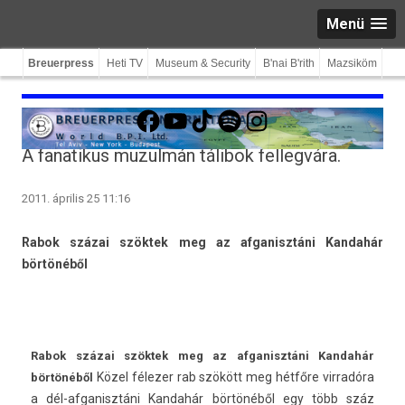
Menü
Breuerpress
Heti TV
Museum & Security
B'nai B'rith
Mazsiköm
Facebook
YouTube
TikTok
Spotify
Instagram
A fanatikus muzulmán tálibok fellegvára.
2011. április 25 11:16
Rabok százai szöktek meg az af­ganisztáni Kan­dahár
börtönéből
Rabok százai szöktek meg az af­ganisztáni Kan­dahár
Közel félezer rab szökött meg hétfőre vir­radóra
börtönéből
a dél-afganisztáni Kan­dahár börtönéből egy több száz