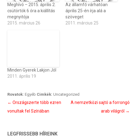
Meghívó – 2015. április 2.
Az államfő várhatóan
csütörtök 6 óra a kiállítás
április 25-én írja alá a
megnyitója
szöveget
2015. március 26
2011. március 25
Minden Gyerek Lakjon Jól
2011. április 19
Rovatok:
Egyéb
Cimkék:
Uncategorized
Bejegyzés
←
Országszerte több ezren
A nemzetközi sajtó a forrongó
navigáció
vonultak fel Szíriában
arab világról
→
LEGFRISSEBB HÍREINK