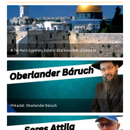
A Tel-Avivi Egyetem kutatói által készített új jelentés...
Pirkadat: Oberlander Báruch