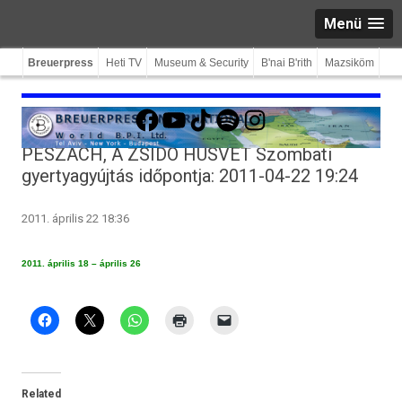
Menü
Breuerpress
Heti TV
Museum & Security
B'nai B'rith
Mazsiköm
Facebook
YouTube
TikTok
Spotify
Instagram
PÉSZACH, A ZSIDÓ HÚSVÉT Szombati
gyertyagyújtás időpontja: 2011-04-22 19:24
2011. április 22 18:36
2011. április 18 – április 26
Related