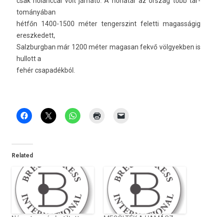
csak hólánccal volt járható. A hóhatár az ország több tar­
tományában
hétfőn 1400-1500 méter ten­gerszint felet­ti magas­ságig
ereszkedett,
Salzburgban már 1200 méter magasan fekvő völ­gyekb­en is
hul­lott a
fehér csapadék­ból.
Related