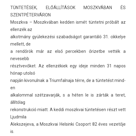
TÜNTETÉSEK, ELŐÁLLÍTÁSOK MOSZKVÁBAN ÉS
SZENTPÉTER­VÁRON
Moszkva – Moszkvában kedd­en ismét tün­tetni próbált az
el­lenzék az
al­kot­mány gyülekezési szabad­ságot garan­táló 31. cik­kelye
mel­lett, de
a rendőrök már az első per­cekb­en őrizet­be vették a
nevesebb
résztvevőket. Az el­lenzékiek egy ideje mind­en 31 napos
hónap utolsó
napján kivonul­nak a Tri­um­falnaja térre, de a tüntetést mind­
en
al­kalomm­al szét­zavar­ják, s a héten le is zárták a teret,
állítólag
re­konstruk­ció miatt. A keddi moszkvai tüntetésen részt vett
Ljud­mila
Al­ekszejeva, a Moszkvai Hel­sinki Csoport 82 éves vezetője
is.