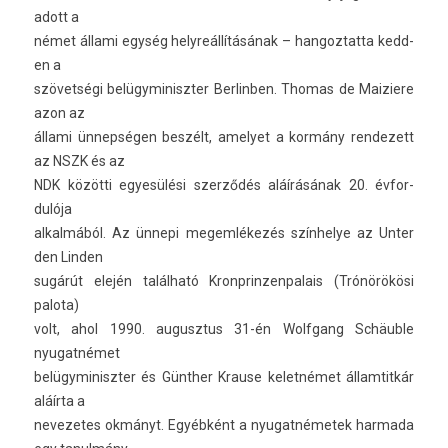
adott a
német állami egység helyreál­lításának – han­goz­tatta kedd­
en a
szövetségi be­lügyminiszt­er Be­rlinb­en. Thomas de Maiziere
azon az
állami ünnepségen beszélt, amelyet a kormány re­ndezett
az NSZK és az
NDK közötti egyesülési szerződés aláírásának 20. évfor­
dulója
al­kal­mából. Az ünnepi megem­lékezés szín­helye az Unter
den Li­nd­en
sugárút elején található Kronprin­zenpalais (Trónörökösi
palota)
volt, ahol 1990. augusztus 31-én Wolfgang Schäuble
nyugat­német
be­lügyminiszt­er és Günther Krause kelet­német állam­titkár
aláírta a
nevezetes okmányt. Egyébként a nyugat­németek har­mada