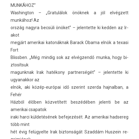
MUNKÁHOZ”
Was­hington – „Gratulálok önöknek a jól elvégzett
munkához! Az
ország nagyra becsüli önöket” – jelen­tette ki kedd­en az Ir­
akot
megjárt amerikai katonáknak Barack Obama elnök a texasi
Fort
Blissb­en. „Még min­dig sok az elvégzendő munka, hogy bi­
ztosít­suk
magunknak Irak hatékony partner­ségét” – jelen­tette ki
ugyanak­kor az
elnök, aki közép-európai idő szerint szer­da haj­nalban, a
Fehér
Házból élőben közvetített beszédében jelen­ti be az
amerikai csapatok
iraki harci küldetésének be­fejezését. Az amerikai had­sereg
több mint
hét évig felügyel­te Irak bi­zton­ságát Szaddám Hus­zein re­