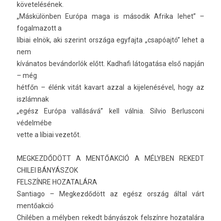
követelésének.
„Máskülönben Európa maga is második Af­rika lehet” –
fogal­mazott a
líbiai elnök, aki szerint országa egyfaj­ta „csapóajtó” lehet a
nem
kívánatos bevándorlók előtt. Kad­hafi látogatása első napján
– még
hétfőn – élénk vitát kavart azzal a kijelenésével, hogy az
iszlámnak
„egész Európa vallásává” kell válnia. Sil­vio Be­rlus­coni
védelmébe
vette a líbiai vezetőt.
MEG­KEZDŐDÖTT A MENTŐAKCIÓ A MÉLYBEN RE­KEDT
CHILEI BÁNYÁSZOK
FELSZÍNRE HOZATALÁRA
San­tiago – Meg­kezdődött az egész ország által várt
mentőakció
Chilében a mélyben re­kedt bányászok felszínre hozatalára