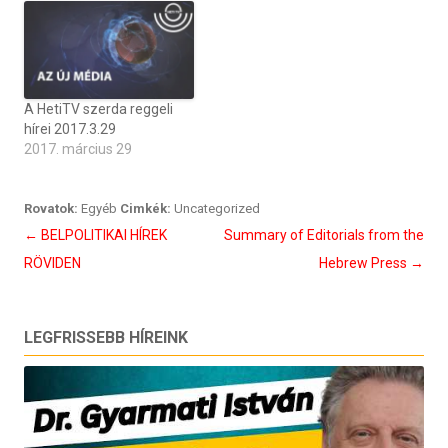
A HetiTV szerda reggeli
hírei 2017.3.29
2017. március 29
Rovatok:
Egyéb
Cimkék:
Uncategorized
Bejegyzés
←
BELPOLITIKAI HÍREK
Summary of Editorials from the
navigáció
RÖVIDEN
Hebrew Press
→
LEGFRISSEBB HÍREINK