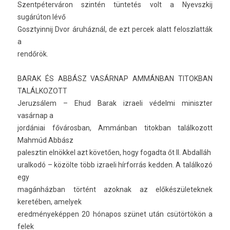
Szentpéter­váron szintén tüntetés volt a Nyevszkij
sugárúton lévő
Gosztyin­nij Dvor áruháznál, de ezt per­cek alatt feloszlat­ták
a
rendőrök.
BARAK ÉS ABBÁSZ VASÁRNAP AMMÁNBAN TITOK­BAN
TALÁL­KOZOTT
Jeruz­sálem – Ehud Barak iz­raeli védelmi miniszt­er
vasárnap a
jordániai főváros­ban, Ammánban titok­ban talál­kozott
Mahmúd Abbász
palesztin elnökkel azt követően, hogy fogad­ta őt II. Ab­dal­láh
ural­kodó – közölte több iz­raeli hírforrás kedd­en. A találkozó
egy
magánházban történt azok­nak az előkés­zületek­nek
keretében, amelyek
eredményeképpen 20 hónapos szünet után csütörtökön a
felek