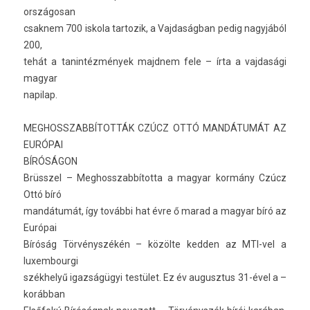
országosan
csak­nem 700 is­kola tar­tozik, a Vaj­daság­ban pedig nagyjából
200,
tehát a tanin­tézmények majdnem fele – írta a vaj­dasági
magyar
napilap.
MEG­HOSSZAB­BÍTOT­TÁK CZÚCZ OTTÓ MANDÁTUMÁT AZ
EURÓPAI
BÍRÓSÁGON
Brüsszel – Meg­hosszab­bítot­ta a magyar kormány Czúcz
Ottó bíró
mandátumát, így további hat évre ő marad a magyar bíró az
Európai
Bíróság Törvényszékén – közölte kedd­en az MTI-vel a
luxem­bour­gi
székhelyű igazságügyi testület. Ez év augusztus 31-ével a –
korábban