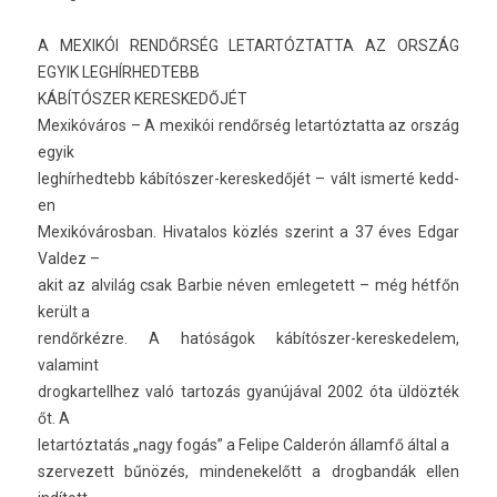
A MEXIKÓI RENDŐRSÉG LETAR­TÓZTAT­TA AZ ORSZÁG
EGYIK LEG­HÍRHED­TEBB
KÁBÍTÓSZER KERES­KEDŐJÉT
Mexikóváros – A mexikói rendőrség letar­tóztat­ta az ország
egyik
leg­hírhed­tebb kábítószer-kereskedőjét – vált is­merté kedd­
en
Mexikóváros­ban. Hivatalos közlés szerint a 37 éves Edgar
Val­dez –
akit az alvilág csak Bar­bie néven em­legetett – még hétfőn
került a
rendőrkézre. A hatóságok kábítószer-kereskedelem,
valamint
drog­kartellhez való tar­tozás gyanújával 2002 óta üldözték
őt. A
letar­tóztatás „nagy fogás” a Felipe Cal­derón államfő által a
szer­vezett bűnözés, min­denekelőtt a drog­bandák ellen