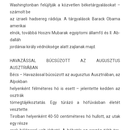
Was­hington­ban felújítják a köz­vetl­en béketárgyalásokat –
számolt be
az iz­raeli had­sereg rádiója. A tárgyalások Barack Obama
amerikai
elnök, továbbá Hoszni Mubarak egyip­tomi államfő és II. Ab­
dal­láh
jordániai király védnöksége alatt zaj­lanak majd.
HAVAZÁSSAL BÚCSÚZOTT AZ AUGUSZTUS
AUSZTRIÁBAN
Bécs – Havazással búcsúzott az augusztus Ausztriában, az
Al­pok­ban
helyen­ként félméteres hó is esett – jelen­tette kedd­en az
osztrák
tömeg­tájékoz­tatás. Egy túrázó a hófúvásban életét
vesztet­te.
Tirol­ban helyen­ként 40-50 cen­timéteres hó hul­lott, az utak
egy része