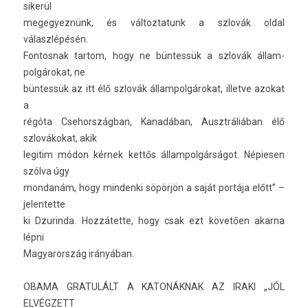
sikerül
megegyez­nünk, és vál­toztatunk a szlovák oldal
válaszlépésén.
Fon­tosnak tar­tom, hogy ne büntessük a szlovák állam­
polgárokat, ne
büntessük az itt élő szlovák állam­polgárokat, il­let­ve azokat
a
régóta Csehország­ban, Kanadában, Ausztráliában élő
szlovákokat, akik
legitim módon kérnek kettős állam­polgár­ságot. Népies­en
szólva úgy
mon­danám, hogy min­denki söpörjön a saját portája előtt” –
jelen­tette
ki Dzurin­da. Hozzátette, hogy csak ezt követően akar­na
lépni
Magyarország irányában.
OBAMA GRATULÁLT A KATONÁKNAK AZ IRAKI „JÓL
ELVÉGZETT