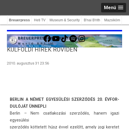
Menü
Breuerpress
Heti TV
Museum & Security
B'nai B'rith
Mazsiköm
Facebook
YouTube
TikTok
Spotify
Instagram
KÜLFÖLDI HÍREK RÖVIDEN
2010. augusztus 31 23:56
BE­RLIN A NÉMET EGYESÜLÉSI SZERZŐDÉS 20. ÉVFOR­
DULÓJÁT ÜNNEP­LI
Be­rlin – Nem csat­lakozási szerződés, hanem igazi
egyesülési
szerződés köt­tetett húsz évvel ezelőtt, amely jogi keretet