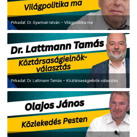
Pirkadat: Soproni Tamás – Terézvárosi ügyek
Pirkadat: Dr. Gémesi György – Vízhiány és pótlás