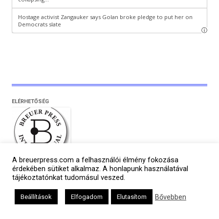
ELÉRHETŐSÉG
A breuerpress.com a felhasználói élmény fokozása
Breuerpress International
érdekében sütiket alkalmaz. A honlapunk használatával
E-mail:
breuerpress@breuerpress.com
tájékoztatónkat tudomásul veszed.
Telefon: +36 30 999 4863
Cím: 1136 Budapest,
Bővebben
Beállítások
Elfogadom
Elutasítom
Pannónia utca 21. MF.3.
©2016 Breuerpress. Minden jog fenntartva.