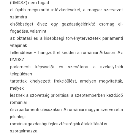
(RMDSZ) nem fogad
el újabb megszorító intézkedéseket, a magyar szer­vezet
számára
elsőbbséget élvez egy gaz­daságélén­kítő csomag el­
fogadása, valamint
az oktatási és a kisebbségi tör­vényter­vezetek par­lamen­ti
vitájának
fel­lendítése – han­gzott el kedd­en a romániai Árkoson. Az
RMDSZ
par­lamen­ti kép­viselői és szenátorai a székelyföldi
településen
tar­tottak kihelyezett frak­cióülést, amely­en meg­vitat­ták,
melyek
lesznek a szövetség prioritásai a szep­temberb­en kezdődő
romániai
őszi par­lamen­ti ülésszakon. A romániai magyar szer­vezet a
jelen­legi
romániai gaz­dasági fej­lesztési régiók átalakítását is
szor­galmaz­za.