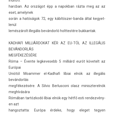
indított
harcban. Az országot épp a napok­ban rázta meg az az
eset, amelynek
során a hatóságok 72, egy kábítószer-banda által kegyet­
lenül
lemészárolt illegális bevándorló holttes­tére buk­kantak.
KAD­HAFI MIL­LIÁR­DOKAT KÉR AZ EU-TÓL AZ ILLEGÁLIS
BEVÁNDORLÁS
MEGFÉKEZÉSÉRE
Róma – Évente leg­kevesebb 5 milliárd eurót követelt az
Európai
Uniótól Moamm­er el-Kadhafi líbiai elnök az illegális
bevándorlás
megfékezésére. A Sil­vio Be­rlus­coni olasz miniszterel­nök
meghívására
Rómában tartózkodó líbiai elnök egy hétfő esti re­ndez­vény­
en azt
han­goz­tatta: Európa érdeke, hogy eleget tegy­en