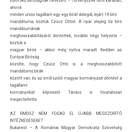
Elsőfokú Bíróságnak nevezett – Törvényszék bírói karában,
ahová
mind­en uniós tagállam egy-egy bírát delegál, lejárt 14 bíró
mandátuma, köztük Czúcz Ottóé. A nyár elejéig tíz bíró
mandátumának
meg­hosszab­bításáról döntöttek, további négy helyzete –
köztük a
magyar bíróé – akkor még nyit­va maradt. Kedd­en az
Európai Bíróság
közölte, hogy Czúcz Ottó is a meg­hosszab­bított
mandátumú bírák
között van, és az erről szóló magyar kor­mányzati döntést a
tagállami
kor­mányokat kép­viselő Tanács is hivatalosan
megerősítette.
AZ RMDSZ NEM FOGAD EL ÚJABB MEGSZORÍTÓ
INTÉZKEDÉSEKET
Bukarest – A Romániai Magyar De­mok­rata Szövetség