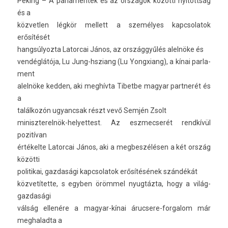
Pek­ing – A par­lamen­tek és az országok közötti nyitottság
és a
köz­vetl­en légkör mel­lett a személyes kapcsolatok
erősítését
han­gsúlyoz­ta Lator­cai János, az országgyűlés alelnöke és
vendéglátója, Lu Jung-hsziang (Lu Yongxiang), a kínai par­la­
ment
alelnöke kedd­en, aki meghívta Tibet­be magyar partnerét és
a
találkozón ugyancsak részt vevő Semjén Zsolt
miniszterelnök-helyettest. Az eszmec­serét rendkívül
pozitívan
értékelte Lator­cai János, aki a meg­beszélés­en a két ország
közötti
politikai, gaz­dasági kapcsolatok erősítésének szándékát
közvetítette, s egyb­en örömmel nyugtázta, hogy a világ­
gazdasági
válság ellenére a magyar-kínai árucsere-forgalom már
meg­halad­ta a