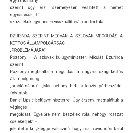
egy tanul­mány
szerint úgy érzi, személyes­en veszített a német
egyesítéssel, 11
százalékuk egyenes­en visszaál­lítaná a be­rlini falat.
DZURIN­DA SZERINT MEG­VAN A SZLOVÁK MEGOL­DÁS A
KETTŐS ÁLLAM­POLGÁR­SÁG
„PROBLÉMÁJÁRA”
Poz­sony – A szlovák külügyminiszt­er, Mikulás Dzurin­da
szerint
Poz­sony meg­talál­ta a megol­dást a magyarországi kettős
állam­polgár­ság
„problémájára”. „Már néhány hete in­ten­zív párbeszédet
folytatok
Daniel Li­psic be­lügyminiszter­rel. Úgy érzem, meg­talál­tuk a
vég­leges
megol­dást. Egyelőre nem beszélek róla, nehogy rosszat
cseleked­jek” –
jelen­tette ki. „Eléggé valószínű, hogy már rövid időn belül