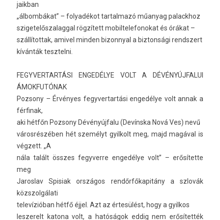
jaik­ban
„álbombákat” – folyadékot tar­talmazó műanyag palackhoz
szigetelős­zalagg­al rögzített mobil­telefonokat és órákat –
szál­lítot­tak, amivel mind­en bi­zon­ny­al a bi­zton­sági re­ndszert
kívánták tesztel­ni.
FEGYVER­TARTÁSI ENGEDÉLYE VOLT A DÉVÉNYÚJ­FALUI
ÁMOK­FUTÓNAK
Poz­sony – Érvényes fegyver­tartási engedélye volt annak a
fér­finak,
aki hétfőn Poz­sony Dévényújfalu (Devínska Nová Ves) nevű
városrészében hét személyt gyil­kolt meg, majd magával is
végzett. „A
nála talált összes fegyver­re engedélye volt” – erősítette
meg
Jaros­lav Spisiak országos rendőrfőkapitány a szlovák
közszol­gálati
televízióban hétfő éjjel. Azt az értesülést, hogy a gyil­kos
les­zerelt katona volt, a hatóságok eddig nem erősítették