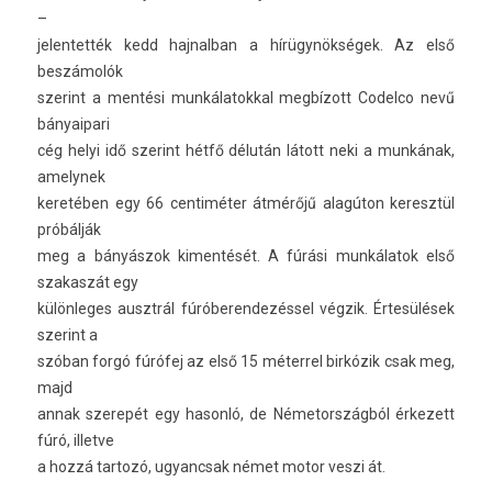
–
jelen­tették kedd haj­nalban a hírügynökségek. Az első
beszámolók
szerint a mentési mun­kálatokk­al megbízott Co­del­co nevű
bányaipari
cég helyi idő szerint hétfő délután látott neki a munkának,
amelynek
keretében egy 66 cen­timét­er átmérőjű alagúton keresztül
próbálják
meg a bányászok kimen­tését. A fúrási munkálatok első
szakas­zát egy
külön­leges ausztrál fúróberen­dezés­sel végzik. Értesülések
szerint a
szóban forgó fúrófej az első 15 méter­rel birkózik csak meg,
majd
annak szerepét egy hasonló, de Németország­ból érkezett
fúró, il­let­ve
a hozzá tar­tozó, ugyancsak német motor veszi át.