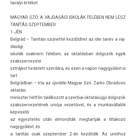
tavalyi értéket.
MAGYAR SZÓ: A VAJ­DASÁGI ISKOLÁK FELÉBEN NEM LESZ
TANÍTÁS SZEP­TEMB­ER
1-JÉN
Belgrád – Tanítási szünet­tel kezdődhet az idei tanév a vaj­
dasági
iskolák csak­nem felében; az oktatásban dol­gozók egyik
szakszer­vezete
sztrájkot hir­detett szerdára, és ezen a napon nagygyűlést is
tart
Belgrádban – írta az újvidéki Magyar Szó. Zarko Ob­radovic
oktatási
miniszt­er hétfőn talál­kozott a szer­biai oktatásügyi dol­gozók
szakszer­vezetének uniója vezetőivel, és a mun­kavál­lalók
kép­viselői
az egyez­tetés után el­mondták: meg­tartják a til­takozó
nagygyűlést, és
a tanítás csak szep­temb­er 2-án kezdődik. Az unióhoz