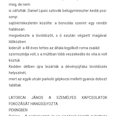
meg, de nem
is cáfolták. Daniel Li­psic szlovák be­lügyminiszt­er keddi poz­
sonyi
saj­tóér­tekez­letén közölte: a bon­colás szerint egy rendőr
halálosan
meg­sebez­te a lövöldözőt, s ő ezután végzett magával.
Időközben
kiderült: a 48 éves tet­tes az általa legyil­kolt roma család
szomszéd­ja volt, s a múltban több ves­zekedés és vita is volt
köztük.
Kedd­en délben újra lezárták a dévényúj­falui lövöldözés
helys­zínét,
mert az egyik utcán par­koló gép­kocsi mel­lett gyanús dobozt
találtak.
LATOR­CAI JÁNOS A SZEMÉLYES KAPCSOLATOK
FOKOZÁSÁT HAN­GSÚLYOZ­TA
PEKINGB­EN