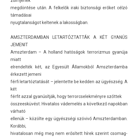
zsim­jének
megdöntése után. A fel­kelők iraki bi­zton­sági erőket célzó
támadásai
nyug­talan­ságot kel­tenek a lakos­ságban.
AMSZTER­DAMBAN LETAR­TÓZTAT­TÁK A KÉT GYANÚS
JEMENIT
Amszter­dam – A hol­land hatóságok ter­roriz­mus gyanúja
miatt
el­rendel­ték két, az Egyesült Államok­ból Amszter­damba
érkezett jemeni
férfi letar­tóztatását – jelen­tette be kedd­en az ügyészség. A
két
férfit azzal gyanúsítják, hogy ter­rorcselek­ményre szőttek
összees­küvést. Hivatalos vádemelés a követ­kező napok­ban
várható
ellenük – közölte egy ügyészségi szóvivő Amszter­damban.
Korábbi,
hivatalosan még meg nem erősített hírek szerint csomag­