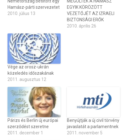
Németország betiltott egy
MEGÖLTÉK A HAMÁSZ
Hamász-párti szervezetet
EGYIK KÖRÖZÖTT
2010. július 13
VEZETŐJÉT AZ IZRAELI
BIZTONSÁGI ERŐK
2010. április 26
Vége az orosz-ukrán
közeledés időszakának
2011. augusztus 12
Párizs és Berlin új európai
Benyújtják a új civil törvény
szerződést szeretne
javaslatát a parlamentnek
2011. december 1
2011. november 5