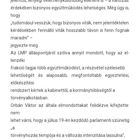
jelen­tős, lényegi véleménykülönbség ellenére is – a változás
érdekében bi­zonyos együttműködés lehet­séges. Még úgy is,
hogy
„tudomásul vesszük, hogy bi­zonyos viták, nem jelen­téktel­en
kér­désekb­en fennálló viták hosszabb távon is fenn fog­nak
marad­ni” –
jegyez­te meg.
Az LMP állás­pontjáról szólva an­nyit mon­dott, hogy az el­
lenzéki
frak­ció tag­jai több együttműködést, a részvétel szélesebb
lehetőségét és al­aposabb, meg­fontol­tabb egyez­tetési,
előkészítési
re­ndszert kértek a kabinet­től, a kormánytöbbségtől a
tör­vényal­kotás­ban.
Orbán Vik­tor az általa el­mondot­takat felidézve kifej­tette:
nem
lehet várni, hogy a július 19-én kezdődő par­lamen­ti szünetig
„a
törvényhozás tempója és a változás in­ten­zitása las­sulna”,