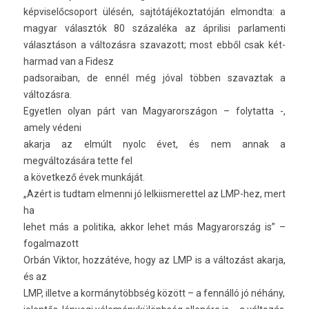
kép­viselőc­soport ülésén, saj­tótájékoz­tatóján el­mondta: a
magyar választók 80 százaléka az áprilisi par­lamen­ti
választáson a változásra szavazott; most ebből csak két­
harmad van a Fidesz
pad­soraiban, de ennél még jóval többen szavaz­tak a
változásra.
Egyetl­en olyan párt van Magyarországon – folytat­ta -,
amely védeni
akar­ja az elmúlt nyolc évet, és nem annak a
megváltozására tette fel
a követ­kező évek munkáját.
„Azért is tud­tam el­menni jó lel­kiis­meret­tel az LMP-hez, mert
ha
lehet más a politika, akkor lehet más Magyarország is” –
fogal­mazott
Orbán Vik­tor, hozzátéve, hogy az LMP is a változást akar­ja,
és az
LMP, il­let­ve a kormánytöbbség között – a fennálló jó néhány,