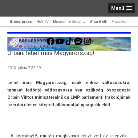
Menü
Breuerpress
Heti TV
Museum & Security
B'nai B'rith
Mazsiköm
Facebook
YouTube
TikTok
Spotify
Instagram
Orbán: lehet más Magyarország!
2010. július 7 22:29
Lehet más Magyarország, csak ehhez változásokra,
tabukat ledöntő változásokra van szükség összegez­te
Orbán Vik­tor miniszterel­nök a LMP par­lamen­ti frak­ciójának
szer­dai ülésén kifej­tett állás­pontját újságírók előtt.
A kormányfő, miután meghívásra részt vett az el­lenzéki