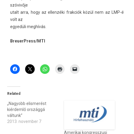
szóvivője
utalt arra, hogy az el­lenzéki frak­ciók közül nem az LMP-é
volt az
egyedüli meghívás.
BreuerPress/MTI
Related
„Nagyobb elismerést
kiérdemlő országgá
váltunk”
2013. november 7
Amerikai kongresszusi