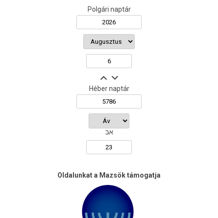
Polgári naptár
Héber naptár
אב
Oldalunkat a Mazsök támogatja