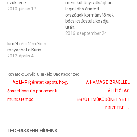
szüksége
menekültügyi válságban
2010. június 17
leginkább érintett
országok kormányfőinek
bécsi csúcstalálkozója
után.
2016. szeptember 24
Ismét régi fényében
ragyoghat a Kúria
2012. április 4
Rovatok:
Egyéb
Cimkék:
Uncategorized
Bejegyzés
←
Az LMP ígéretet kapott, hogy
A HAMÁSZ IZRAELLEL
navigáció
ősszel lassul a parlamenti
ÁLLÍTÓLAG
munkatempó
EGYÜTTMŰKÖDŐKET VETT
ŐRIZETBE
→
LEGFRISSEBB HÍREINK