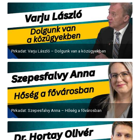
Pirkadat: Varju László – Dolgunk van a közügyekben
Pirkadat: Szepesfalvy Anna – Hőség a fővárosban