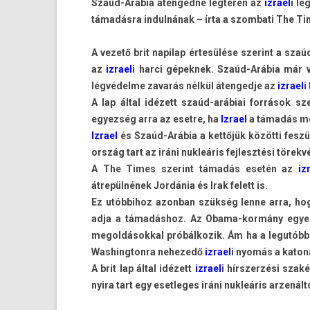
Szaúd-Arábia áten­gedné légterén az
iz­rael
i lé
támadásra in­dul­nának – írta a szom­bati The T
A vezető brit napilap értesülése szerint a sza
az
iz­rael
i harci gépek­nek. Szaúd-Arábia már v
légvédelme zavarás nélkül áten­gedje az
iz­rael
i
A lap által idézett szaúd-arábiai források sz
egyez­ség arra az eset­re, ha
Iz­rael
a támadás meg
Iz­rael
és Szaúd-Arábia a kettőjük közötti feszül
ország tart az iráni nukleáris fej­lesztési törekvé
A The Times szerint támadás esetén az
iz­
átrepülnének Jordánia és Irak felett is.
Ez utób­bihoz azon­ban szükség lenne arra, ho
adja a támadáshoz. Az Obama-kormány egyelőr
megol­dásokk­al próbál­kozik. Ám ha a legutób
Was­hington­ra nehezedő
iz­rael
i nyomás a katon
A brit lap által idézett
iz­rael
i hírszer­zési szak
nyira tart egy eset­leges iráni nukleáris arzenált