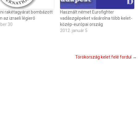
iráni rakétagyárat bombázott
Használt német Eurofighter
az izraeli légierő
vadászgépeket vásárolna több kelet-
óber 30
közép-európai ország
2012. január 5
Törökország kelet felé fordul
→