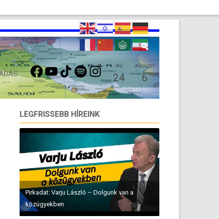
FACEBOOK
YOUTUBE
TIKTOK
SPOTIFY
INSTAGRAM
ÁV
AUGUST
 ADÁS
24
6
LEGFRISSEBB HÍREINK
Pirkadat: Varju László – Dolgunk van a
közügyekben