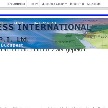
Breuerpress
Heti TV
Museum & Security
B'nai B'rith
Mazsiköm
ES
24 ÓRA
HALLJAD IZRAEL
MÁNY
HETI TV ÉLŐ
az Irán ellen induló izraeli gépeket