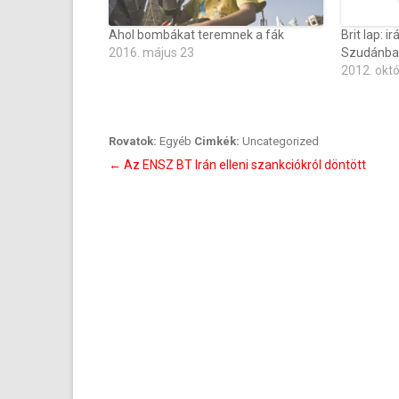
Ahol bombákat teremnek a fák
Brit lap: 
2016. május 23
Szudánban 
2012. okt
Rovatok:
Egyéb
Cimkék:
Uncategorized
Bejegyzés
←
Az ENSZ BT Irán elleni szankciókról döntött
navigáció