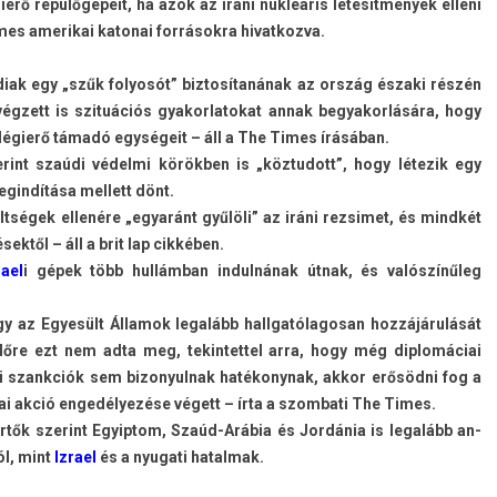
gierő repülőgépeit, ha azok az iráni nukleáris létesítmények el­leni
imes amerikai katonai forrásokra hivat­kozva.
údiak egy „szűk folyosót” bi­ztosítanának az ország északi részén
égzett is szituációs gyakor­latokat annak be­gyakor­lására, hogy
 légierő támadó egységeit – áll a The Times írásában.
erint szaúdi védelmi körökben is „köz­tudott”, hogy létezik egy
in­dítása mel­lett dönt.
tségek ellenére „egyaránt gyűlöli” az iráni re­zsimet, és mindkét
sektől – áll a brit lap cikkében.
rael
i gépek több hullámban in­dul­nának útnak, és valószínűleg
gy az Egyesült Államok legalább hallgatólagosan hozzájárulását
e ezt nem adta meg, tekin­tettel arra, hogy még di­plomáciai
bi szankciók sem bi­zonyul­nak hatékonynak, akkor erősödni fog a
ai akció engedélyezése végett – írta a szom­bati The Times.
értők szerint Egyip­tom, Szaúd-Arábia és Jordánia is legalább an­
ól, mint
Iz­rael
és a nyugati hatal­mak.