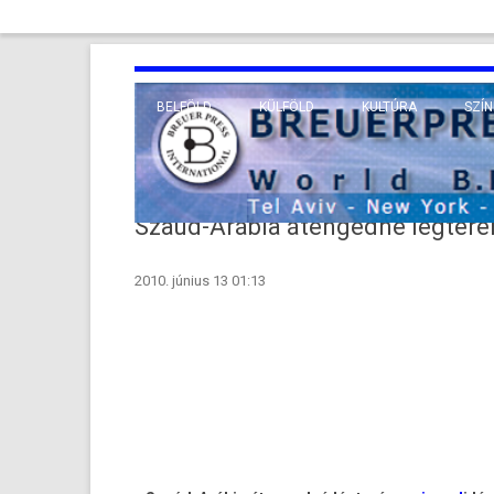
BELFÖLD
KÜLFÖLD
KULTÚRA
SZÍN
EURÓPA
TUDO
VALLÁS
KÖZEL-KELET
Szaúd-Arábia átengedné légterén 
TÁVOL-KELET
2010. június 13 01:13
TENGERENTÚL