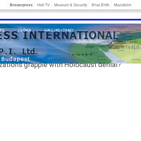
Breuerpress
Heti TV
Museum & Security
B'nai B'rith
Mazsiköm
ES
24 ÓRA
HALLJAD IZRAEL
MÁNY
HETI TV ÉLŐ
zations grapple with Holocaust denial?