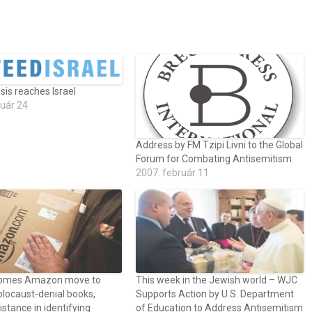
isis reaches Israel
ruár 24
Address by FM Tzipi Livni to the Global
Forum for Combating Antisemitism
2007. február 11
omes Amazon move to
This week in the Jewish world – WJC
locaust-denial books,
Supports Action by U.S. Department
istance in identifying
of Education to Address Antisemitism