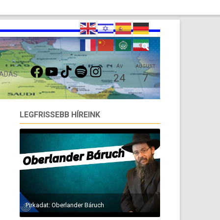
FACEBOOK
YOUTUBE
TIKTOK
SPOTIFY
INSTAGRAM
ÁV
AUGUST
 ADÁS
24
7
LEGFRISSEBB HÍREINK
Pirkadat: Oberlander Báruch