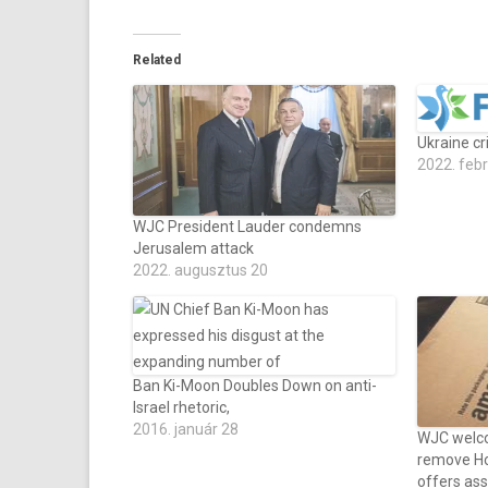
Related
Ukraine cr
2022. feb
WJC President Lauder condemns
Jerusalem attack
2022. augusztus 20
Ban Ki-Moon Doubles Down on anti-
Israel rhetoric,
2016. január 28
WJC welc
remove Ho
offers ass