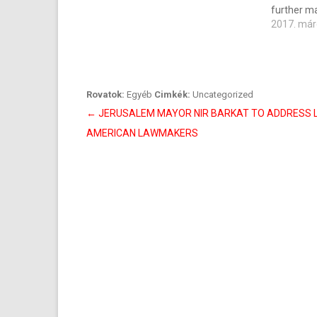
further ma
2017. már
Rovatok:
Egyéb
Cimkék:
Uncategorized
Bejegyzés
←
JERUSALEM MAYOR NIR BARKAT TO ADDRESS L
navigáció
AMERICAN LAWMAKERS