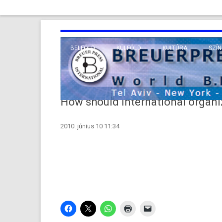
BELFÖLD
KÜLFÖLD
KULTÚRA
SZÍN
EURÓPA
TUDO
VALLÁS
KÖZEL-KELET
How should international organi
TÁVOL-KELET
2010. június 10 11:34
TENGERENTÚL