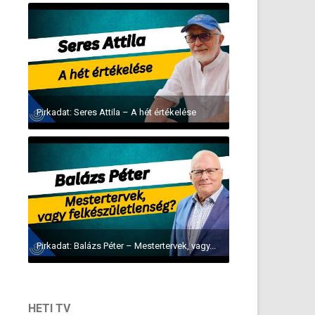
Pirkadat: Seres Attila – A hét értékelése
Pirkadat: Balázs Péter – Mestertervek, vagy...
HETI TV