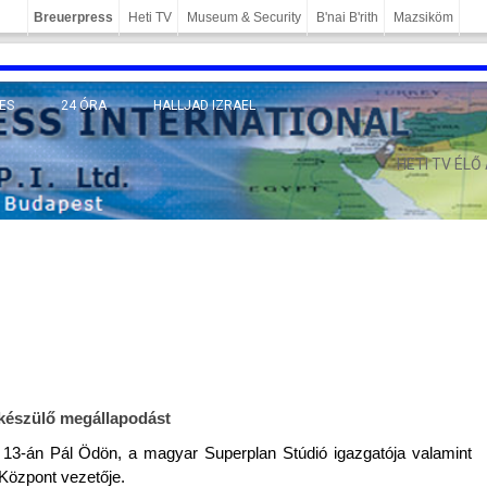
Breuerpress
Heti TV
Museum & Security
B'nai B'rith
Mazsiköm
ES
24 ÓRA
HALLJAD IZRAEL
MÁNY
HETI TV ÉLŐ
 készülő megál­lapodást
ár 13-án Pál Ödön, a magyar Super­plan Stúdió igaz­gatója valamint
i Központ vezetője.