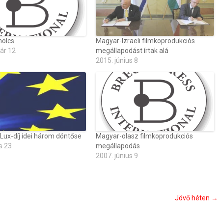
mölcs
Magyar-Izraeli filmkoprodukciós
ár 12
megállapodást írtak alá
2015. június 8
Lux-díj idei három döntőse
Magyar-olasz filmkoprodukciós
s 23
megállapodás
2007. június 9
Jövő héten
→