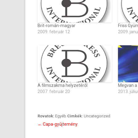
Brit-román-magyar
Friss Gyü
2009. február 12
2009. janu
A filmszakma helyzetéről
Megvan a 
2007. február 20
2013. júliu
Rovatok:
Egyéb
Cimkék:
Uncategorized
Bejegyzés
←
Capa-gyűjtemény
navigáció