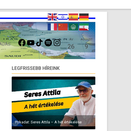
FACEBOOK
YOUTUBE
TIKTOK
SPOTIFY
INSTAGRAM
ÁV
AUGUST
 ADÁS
26
9
LEGFRISSEBB HÍREINK
Pirkadat: Seres Attila – A hét értékelése