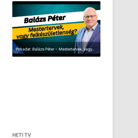
Pirkadat: Balázs Péter – Mestertervek, vagy...
HETI TV