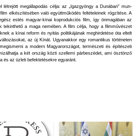
 létrejött megál­lapodás célja: az „Igaz­gyön­gy a Dunában” mun­
film elkészítésében való együttműködés fel­tételeinek rögzítése. A
ő egész estés magyar-kínai kop­roduk­ciós film, így önmagában az
k tekinthető a maga nemében. A film célja, hogy a filmművészet
 a kínai re­form és nyitás politikájának meg­hirdetése óta el­telt
gi változásokat, az új Kínát. Ugyanak­kor egy roman­tikus történeten
ik megis­merni a modern Magyarországot, természeti és építészeti
mizál­hatja a két ország közti szel­lemi párbeszédet, ami ösztönző
ra és az üzleti be­fek­tetések­re egyaránt.