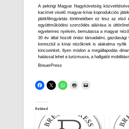
A pekin­gi Magyar Nagykövetség közvetítésével
kacímet viselő magyar-kínai kop­roduk­ciós játék
játék­filmgyár­tás történetében ez lesz az els
együttműködési szerződés aláírása is úttörőne
egyetemes nyelvén, be­mutas­sa a magyar nézőknek
30 év által hozott óriási tár­sadal­mi, gaz­dasá
keresztül a kínai nézőknek is al­akal­ma nyíl
kincsein­ket. Ilyen módon a megál­lapodás di­na
hatással lehet a turiz­musra, a hallgatói mobilitás­
BreuerPress
Related