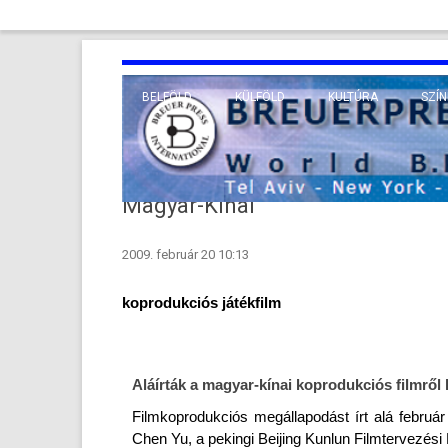
BELFÖLD
KÜLFÖLD
KULTÚRA
SZÍN
EURÓPA
TUDO
VALLÁS
KÖZEL-KELET
Magyar-Kinai
TÁVOL-KELET
2009. február 20 10:13
TENGERENTÚL
kop­roduk­ciós játékfilm
Aláírták a magyar-kínai kop­roduk­ciós filmről
Filmkop­roduk­ciós megál­lapodást írt alá febru
Chen Yu, a pekin­gi Be­ij­ing Kun­lun Filmter­vezés