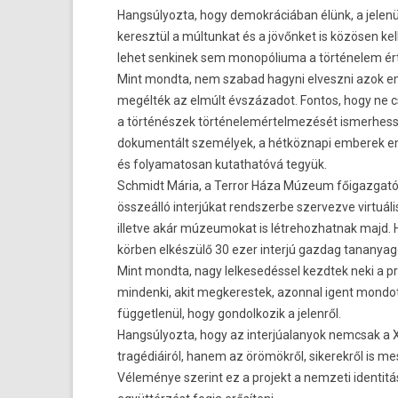
Hangsúlyozta, hogy demokráciában élünk, a jelen
keresztül a múltunkat és a jövőnket is közösen ke
lehet senkinek sem monopóliuma a történelem ért
Mint mondta, nem szabad hagyni elveszni azok em
megélték az elmúlt évszázadot. Fontos, hogy ne 
a történészek történelemértelmezését ismerhes
dokumentált személyek, a hétköznapi emberek em
és folyamatosan kutathatóvá tegyük.
Schmidt Mária, a Terror Háza Múzeum főigazgatója
összeálló interjúkat rendszerbe szervezve virtuáli
illetve akár múzeumokat is létrehozhatnak majd. 
körben elkészülő 30 ezer interjú gazdag tananyago
Mint mondta, nagy lelkesedéssel kezdtek neki a pr
mindenki, akit megkerestek, azonnal igent mondott
függetlenül, hogy gondolkozik a jelenről.
Hangsúlyozta, hogy az interjúalanyok nemcsak a 
tragédiáiról, hanem az örömökről, sikerekről is m
Véleménye szerint ez a projekt a nemzeti identitá