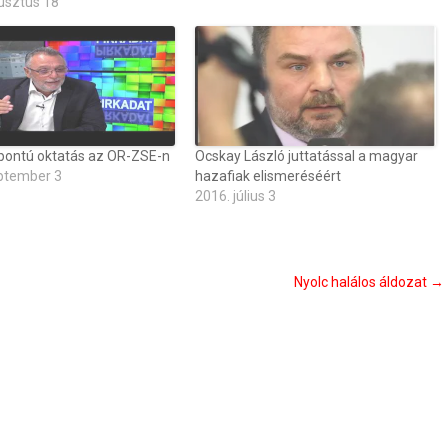
usztus 18
ontú oktatás az OR-ZSE-n
Ocskay László juttatással a magyar
ptember 3
hazafiak elismeréséért
2016. július 3
Nyolc halálos áldozat
→