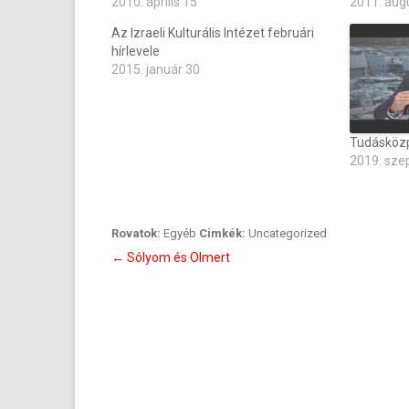
2010. április 15
2011. aug
Az Izraeli Kulturális Intézet februári
hírlevele
2015. január 30
Tudásközp
2019. sze
Rovatok:
Egyéb
Cimkék:
Uncategorized
Bejegyzés
←
Sólyom és Olmert
navigáció