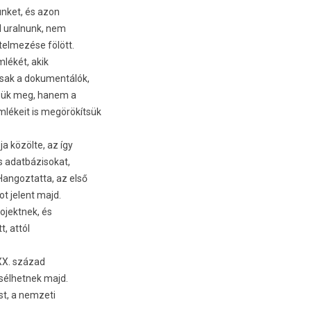
ünket, és azon
ll uralnunk, nem
elmezése fölött.
lékét, akik
csak a dokumentálók,
sük meg, hanem a
lékeit is megörökítsük
 közölte, az így
s adatbázisokat,
Hangoztatta, az első
t jelent majd.
ojektnek, és
, attól
XX. század
esélhetnek majd.
st, a nemzeti