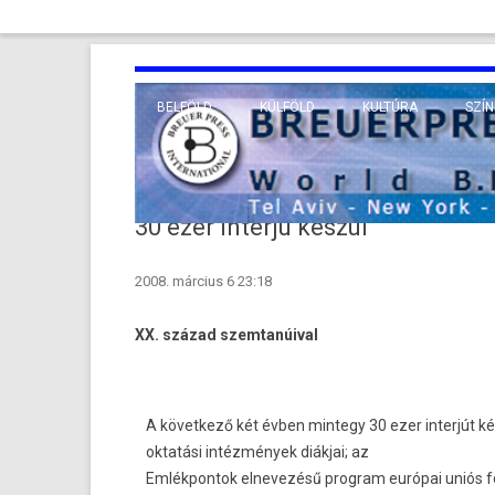
BELFÖLD
KÜLFÖLD
KULTÚRA
SZÍN
EURÓPA
TUDO
VALLÁS
KÖZEL-KELET
30 ezer interjú készül
TÁVOL-KELET
2008. március 6 23:18
TENGERENTÚL
XX. század szemtanúival
A következő két évben mintegy 30 ezer interjút k
oktatási intézmények diákjai; az
Emlékpontok elnevezésű program európai uniós fo