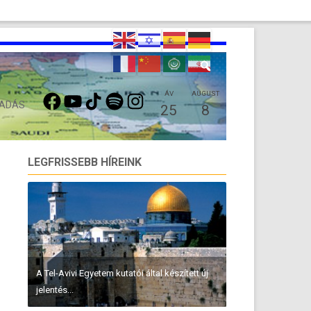
FACEBOOK
YOUTUBE
TIKTOK
SPOTIFY
INSTAGRAM
ÁV
AUGUST
 ADÁS
25
8
LEGFRISSEBB HÍREINK
A Tel-Avivi Egyetem kutatói által készített új
jelentés...