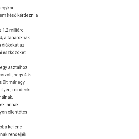
 egykori
nem késő kérdezni a
 1,2 milliárd
d, a tanároknak
a diákokat az
ai eszközöket
 egy asztalhoz
aszolt, hogy 4-5
s ült már egy
 ilyen, mindenki
nálnak.
yek, annak
yon ellentétes
bba kellene
ának rendeljék