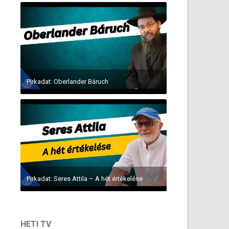
Pirkadat: Oberlander Báruch
Pirkadat: Seres Attila – A hét értékelése
HETI TV