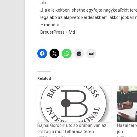
alá.
„Ha a lelkekben lehetne egyfajta nagykoalíciót ter
legalább az alapvető kérdésekben”, akkor jobba
– mondta.
BreuerPress + Mti
Related
Bajnai Gordon: utolsó órában van az
Hazai terr
ország a múlt feltárása terén
jön