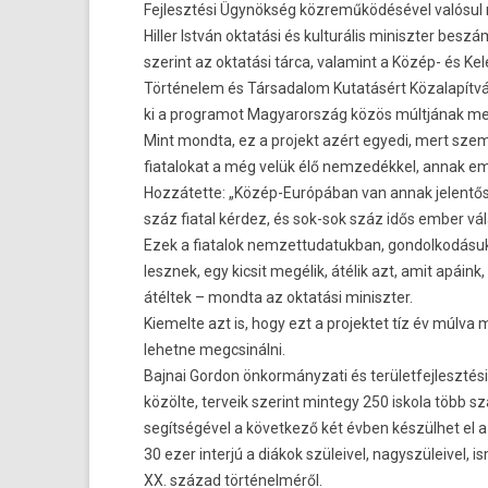
Fejlesztési Ügynökség közreműködésével valósul
Hiller István oktatási és kulturális miniszter beszá
szerint az oktatási tárca, valamint a Közép- és Ke
Történelem és Társadalom Kutatásért Közalapítv
ki a programot Magyarország közös múltjának me
Mint mondta, ez a projekt azért egyedi, mert szem
fiatalokat a még velük élő nemzedékkel, annak em
Hozzátette: „Közép-Európában van annak jelentő
száz fiatal kérdez, és sok-sok száz idős ember vál
Ezek a fiatalok nemzettudatukban, gondolkodásu
lesznek, egy kicsit megélik, átélik azt, amit apáin
átéltek – mondta az oktatási miniszter.
Kiemelte azt is, hogy ezt a projektet tíz év múlva
lehetne megcsinálni.
Bajnai Gordon önkormányzati és területfejlesztési
közölte, terveik szerint mintegy 250 iskola több 
segítségével a következő két évben készülhet el
30 ezer interjú a diákok szüleivel, nagyszüleivel, i
XX. század történelméről.