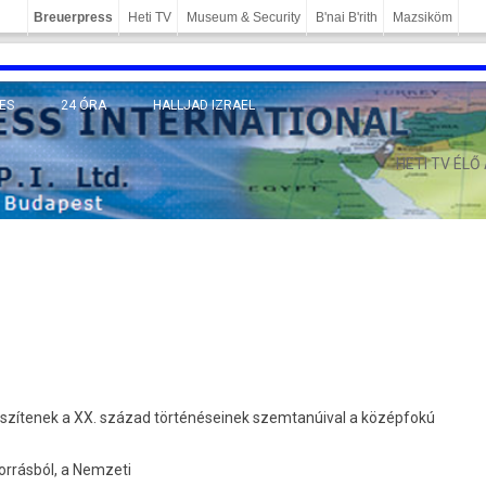
Breuerpress
Heti TV
Museum & Security
B'nai B'rith
Mazsiköm
ES
24 ÓRA
HALLJAD IZRAEL
MÁNY
HETI TV ÉLŐ
észítenek a XX. század történéseinek szemtanúival a középfokú
rrásból, a Nemzeti