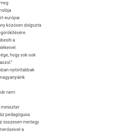
 meg
molója
let-európai
ány közösen dolgozta
görökítésére.
besíti a
lékeivel.
sége, hogy sok-sok
aszol.”
kban nyitottabbak
k, nagyanyáink
 már nem
 miniszter
száz pedagógusa
 az összesen mintegy
smerőseivel a