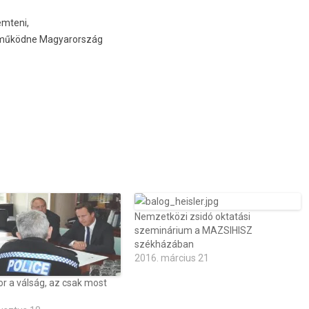
emteni,
n működne Magyarország
Nemzetközi zsidó oktatási
szeminárium a MAZSIHISZ
székházában
2016. március 21
or a válság, az csak most