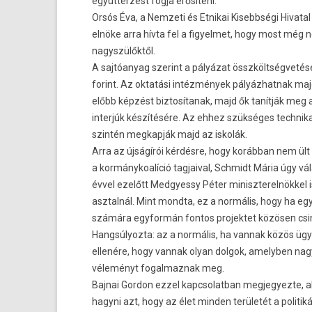
együttérzést fogja erősíteni.
Orsós Éva, a Nemzeti és Etnikai Kisebbségi Hivatal
elnöke arra hívta fel a figyelmet, hogy most még 
nagyszülőktől.
A sajtóanyag szerint a pályázat összköltségvetése
forint. Az oktatási intézmények pályázhatnak maj
előbb képzést biztosítanak, majd ők tanítják meg 
interjúk készítésére. Az ehhez szükséges technik
szintén megkapják majd az iskolák.
Arra az újságírói kérdésre, hogy korábban nem ült
a kormánykoalíció tagjaival, Schmidt Mária úgy vál
évvel ezelőtt Medgyessy Péter miniszterelnökkel i
asztalnál. Mint mondta, ez a normális, hogy ha egy
számára egyformán fontos projektet közösen csi
Hangsúlyozta: az a normális, ha vannak közös üg
ellenére, hogy vannak olyan dolgok, amelyben nag
véleményt fogalmaznak meg.
Bajnai Gordon ezzel kapcsolatban megjegyezte, a
hagyni azt, hogy az élet minden területét a politik