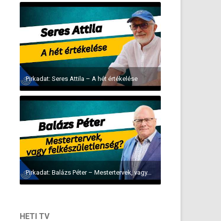
Pirkadat: Seres Attila – A hét értékelése
Pirkadat: Balázs Péter – Mestertervek, vagy...
HETI TV