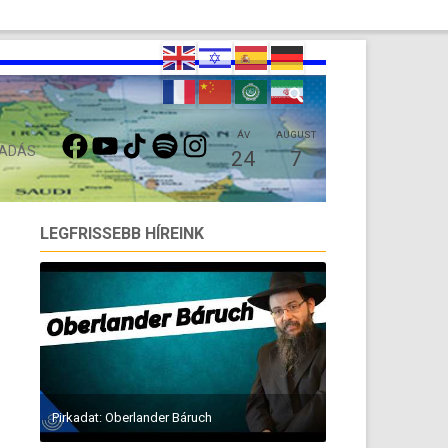
FACEBOOK
YOUTUBE
TIKTOK
SPOTIFY
INSTAGRAM
ÁV
AUGUST
 ADÁS
24
7
LEGFRISSEBB HÍREINK
Pirkadat: Oberlander Báruch