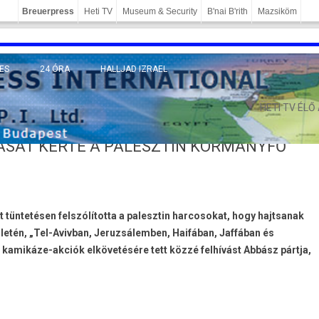
Breuerpress
Heti TV
Museum & Security
B'nai B'rith
Mazsiköm
ES
24 ÓRA
HALLJAD IZRAEL
MÁNY
HETI TV ÉLŐ
VÁSÁT KÉRTE A PALESZTIN KORMÁNYFŐ
tüntetésen felszólította a palesztin harcosokat, hogy hajtsanak
letén, „Tel-Avivban, Jeruzsálemben, Haifában, Jaffában és
kamikáze-akciók elkövetésére tett közzé felhívást Abbász pártja,