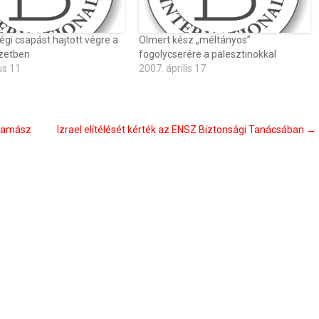
légi csapást hajtott végre a
Olmert kész „méltányos”
zetben
fogolycserére a palesztinokkal
us 11
2007. április 17
 Hamász
Izrael elítélését kérték az ENSZ Biztonsági Tanácsában
→