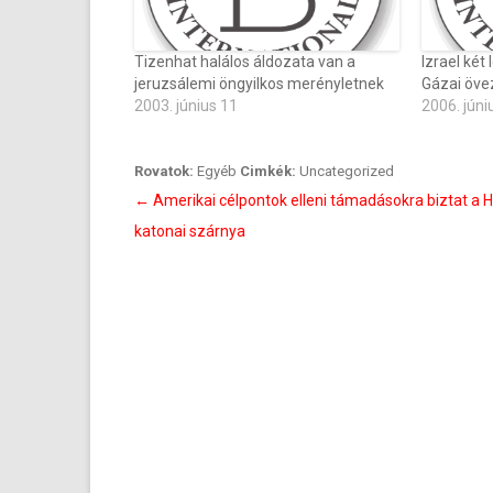
Tizenhat halálos áldozata van a
Izrael két 
jeruzsálemi öngyilkos merényletnek
Gázai öve
2003. június 11
2006. júni
Rovatok:
Egyéb
Cimkék:
Uncategorized
Bejegyzés
←
Amerikai célpontok elleni támadásokra biztat a
navigáció
katonai szárnya