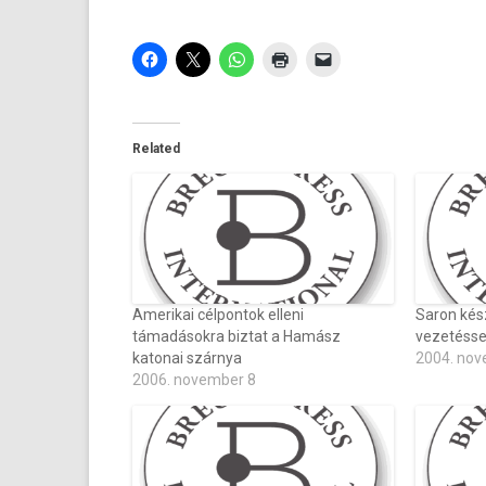
Related
Amerikai célpontok elleni
Saron kész
támadásokra biztat a Hamász
vezetésse
katonai szárnya
2004. nov
2006. november 8