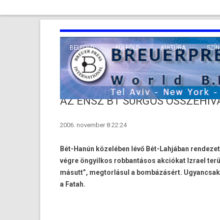
BELFÖLD
KÜLFÖLD
KULTÚRA
SZÍN
EURÓPA
TUDO
VALLÁS
KÖZEL-KELET
AZ ENSZ BT SÜRGŐS ÖSSZEHÍ
TÁVOL-KELET
2006. november 8 22:24
TENGERENTÚL
Bét-Hanún közelében lévő Bét-Lahjában rendezett 
végre öngyilkos robbantásos akciókat Izrael terü
másutt”, megtorlásul a bombázásért. Ugyancsak 
a Fatah.