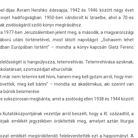
bel-díjas Avram Hershko éde­sap­ja, 1942 és 1946 között négy évet
zov­jet hadifog­ságban. 1950-ben ván­dorolt ki Iz­rael­be, ahol a 70-es
nak zsidóságáról szóló könyv megírásához.
ása 1977-ben Jeruz­sálemb­en jelent meg, a második, a magyarországi
ború utáni történetével, most látott nap­világot. „Sohasem lehet
d­ban Európában történt” – mondta a könyv kapcsán Glatz Ferenc
elelősségét is han­gsúlyoz­za, tetem­rehívás. Tetem­rehívása azok­nak,
kolatár­sait, szomszéd­jait el­hurcol­ták.
t már nem tetem­re kell hívni, hanem meg kell győzni arról, hogy min­
követ­tek, meg kell bánni” – mondta az akadémikus, aki szerint van
a bűnök be­is­merése.
e sokszorosan megbánta, amit a zsidóság ellen 1938 és 1944 között
Kutatóköz­pontjának vezetője arról beszélt, hogy a XI. századtól, a
rjaik emlékét jegyzékben örökítették meg, amelyet aztán lit­ur­gia
ldozat emlékét megörökítendő felelevenítet­ték ezt a hagyományt. A