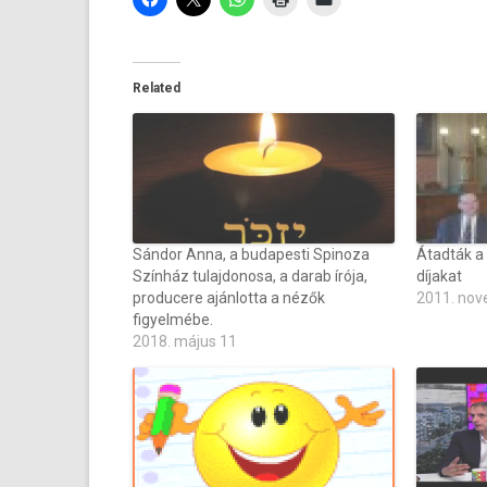
Related
Sándor Anna, a budapesti Spinoza
Átadták a
Színház tulajdonosa, a darab írója,
díjakat
producere ajánlotta a nézők
2011. nov
figyelmébe.
2018. május 11