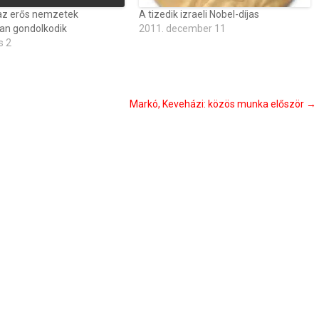
az erős nemzetek
A tizedik izraeli Nobel-díjas
an gondolkodik
2011. december 11
s 2
Markó, Keveházi: közös munka először
→