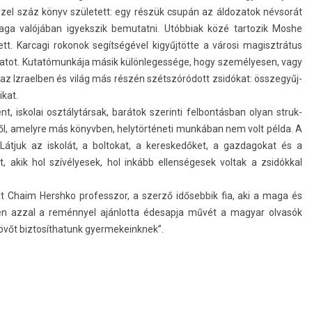
zel száz könyv született: egy részük csupán az áldozatok névsorát
ga valójában igyekszik be­mutat­ni. Utóbbiak közé tar­tozik Moshe
t. Kar­cagi rokonok segítségével kigyűjtötte a városi magisztrátus
atot. Kutatómunkája másik külön­leges­sége, hogy személyes­en, vagy
s az Iz­raelb­en és világ más részén szétszóródott zsidókat: összegyűj­
ikat.
, is­kolai osztálytársak, barátok szerin­ti fel­bontás­ban olyan struk­
gről, amelyre más könyvb­en, helytörténeti munkában nem volt példa. A
tjuk az iskolát, a bol­tokat, a keres­kedőket, a gaz­dagokat és a
, akik hol szívélyesek, hol inkább el­lenségesek vol­tak a zsidókkal
 Chaim Hershko pro­fesszor, a szerző időseb­bik fia, aki a maga és
n azzal a reménnyel aján­lotta éde­sap­ja művét a magyar olvasók
vőt bi­ztosít­hatunk gyer­mekeinknek”.