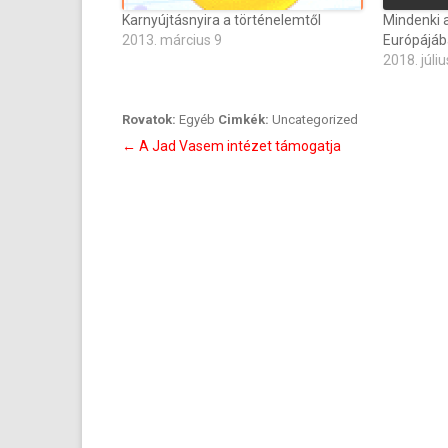
Karnyújtásnyira a történelemtől
Mindenki 
2013. március 9
Európájáb
2018. júliu
Rovatok:
Egyéb
Cimkék:
Uncategorized
Bejegyzés
←
A Jad Vasem intézet támogatja
navigáció