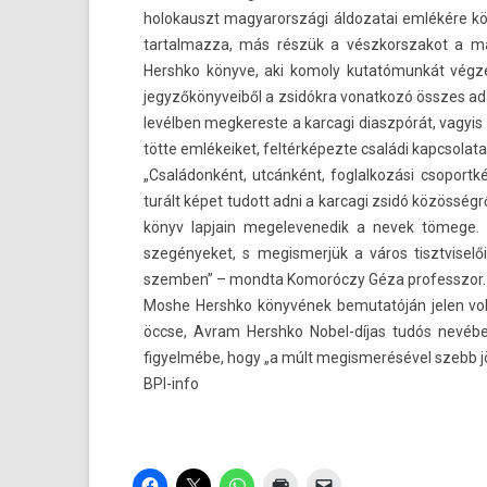
holokauszt magyarországi áldozatai emlékére kö
tar­talmaz­za, más részük a vészkorszakot a ma
Hershko könyve, aki komo­ly kutatómunkát végzet
jegyzőkönyveiből a zsidókra vonat­kozó összes ad
levélben meg­keres­te a kar­cagi di­aszpórát, vagyi
tötte em­lékeiket, feltérképezte családi kapcsolata
„Családonként, utcánként, fog­lalkozási csoportként
turált képet tudott adni a kar­cagi zsidó közössé
könyv lap­jain megelevenedik a nevek tömege. Lá
szegényeket, s megis­merjük a város tisztviselőit
szemb­en” – mondta Komoróczy Géza pro­fesszor.
Moshe Hershko könyvének be­mutatóján jelen volt
öccse, Avram Hershko Nobel-díjas tudós nevébe
figyel­mébe, hogy „a múlt megis­merésével szebb jö
BPI-info