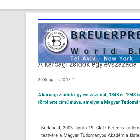
BELFÖLD
KÜLFÖLD
KULTÚRA
SZÍN
EURÓPA
TUDO
VALLÁS
KÖZEL-KELET
A karcagi zsidók egy évszázada
TÁVOL-KELET
2006. április 20 17:42
TENGERENTÚL
A karcagi zsidók egy évszázadát, 1848 és 1948 kö
története című műve, amelyet a Magyar Tudomán
Budapest, 2006. április 19. Glatz Ferenc akad
testvére a Magyar Tudományos Akadémia kis­term