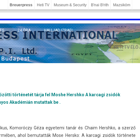
Breuerpress
Heti TV
Museum & Security
B'nai B'rith
Mazsiköm
ES
24 ÓRA
HALLJAD IZRAEL
MÁNY
HETI TV ÉLŐ
zötti történetét tárja fel Moshe Hershko A karcagi zsidók
yos Akadémián mutattak be .
émikus, Komoróczy Géza egyetemi tanár és Chaim Hershko, a szerző
éb­en, ahol be­mutat­ták Mose Hersko: A kar­cagi zsidók története