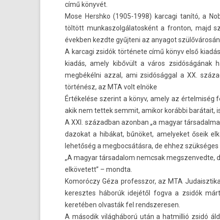
című könyvét.
Mose Hershko (1905-1998) kar­cagi tanító, a No
töltött mun­kaszol­gálatos­ként a fron­ton, majd s
évekb­en kezdte gyűjteni az an­yagot szülővárosá
A kar­cagi zsidók története című könyv első kiad
kiadás, amely kibővült a város zsidóságának há
megbékélni azzal, ami zsidósággal a XX. száza
történész, az MTA volt elnöke
Értékelése szerint a könyv, amely az értel­miség f
akik nem tet­tek sem­mit, amikor korábbi barátait, is­
A XXI. század­ban azon­ban „a magyar tár­sadal­ma
dazokat a hibákat, bűnöket, amelyeket őseik el­
lehetőség a meg­bocsátás­ra, de ehhez szükséges 
„A magyar tár­sadalom nemcsak megszen­vedte, d
el­követett” – mondta.
Komoróczy Géza pro­fesszor, az MTA Judaisztikai 
keresztes háborúk idejétől fogva a zsidók mártí
keretében ol­vasták fel re­ndszeres­en.
A második világháború után a hat­millió zsidó á