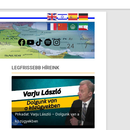
FACEBOOK
YOUTUBE
TIKTOK
SPOTIFY
INSTAGRAM
ÁV
AUGUST
 ADÁS
24
7
LEGFRISSEBB HÍREINK
Pirkadat: Varju László – Dolgunk van a
közügyekben