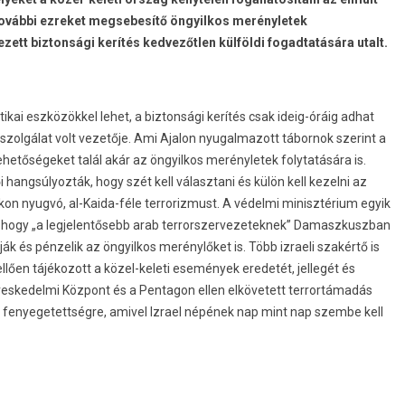
és további ezreket megsebesítő öngyilkos merényletek
ett biztonsági kerítés kedvezőtlen külföldi fogadtatására utalt.
ikai eszközökkel lehet, a biztonsági kerítés csak ideig-óráig adhat
 szolgálat volt vezetője. Ami Ajalon nyugalmazott tábornok szerint a
hetőségeket talál akár az öngyilkos merényletek folytatására is.
i hangsúlyozták, hogy szét kell választani és külön kell kezelni az
okon nyugvó, al-Kaida-féle terrorizmust. A védelmi minisztérium egyik
t, hogy „a legjelentősebb arab terrorszervezeteknek” Damaszkuszban
tják és pénzelik az öngyilkos merénylőket is. Több izraeli szakértő is
lően tájékozott a közel-keleti események eredetét, jellegét és
ereskedelmi Központ és a Pentagon ellen elkövetett terrortámadás
jta fenyegetettségre, amivel Izrael népének nap mint nap szembe kell