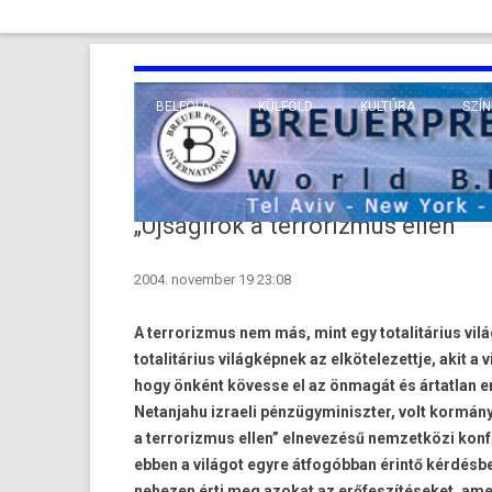
BELFÖLD
KÜLFÖLD
KULTÚRA
SZÍN
EURÓPA
TUDO
VALLÁS
KÖZEL-KELET
„Újságírók a terrorizmus ellen”
TÁVOL-KELET
2004. november 19 23:08
TENGERENTÚL
A terrorizmus nem más, mint egy totalitárius vil
totalitárius világképnek az elkötelezettje, akit
hogy önként kövesse el az önmagát és ártatlan em
Netanjahu izraeli pénzügyminiszter, volt kormán
a terrorizmus ellen” elnevezésű nemzetközi konf
ebben a világot egyre átfogóbban érintő kérdésben
nehezen érti meg azokat az erőfeszítéseket, amel