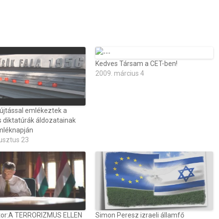
Kedves Társam a CET-ben!
2009. március 4
jtással emlékeztek a
us diktatúrák áldozatainak
mléknapján
usztus 23
ktor:A TERRORIZMUS ELLEN
Simon Peresz izraeli államfő