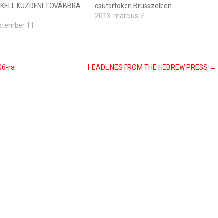
KELL KÜZDENI TOVÁBBRA
csütörtökön Brüsszelben
2013. március 7
ptember 11
06-ra
HEADLINES FROM THE HEBREW PRESS
→