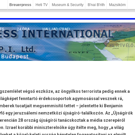
Breuerpress
Heti TV
Museum & Security
B'nai B'rith
Mazsiköm
ES
24 ÓRA
HALLJAD IZRAEL
MÁNY
HETI TV ÉLŐ
ágszemlélet végső eszköze, az öngyilkos terrorista pedig ennek a
 a világképet fenntartó érdekcsoportok agymosással vesznek rá,
berek tucatjait megsemmisítő tettet – jelentette ki Benjamin
yfő egy jeruzsálemi nemzetközi újságíró-találkozón. Az „Újságírók
erencián 28 ország újságírói tanácskoztak a média szerepéről
. Izrael korábbi miniszterelnöke úgy ítélte meg, hogy „a világ
yeket a közel-keleti ország kénytelen foganatosítani az elmúlt