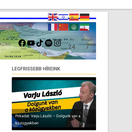
FACEBOOK
YOUTUBE
TIKTOK
SPOTIFY
INSTAGRAM
ÁV
AUGUST
 ADÁS
24
7
LEGFRISSEBB HÍREINK
Pirkadat: Varju László – Dolgunk van a
közügyekben