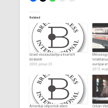
Related
Izrael visszautasítja a kvartett
Mécsesgyú
bírálatát
totalitári
2003. június 23
európai e
2013. aug
Amerikai célpontok elleni
Orbán Vi