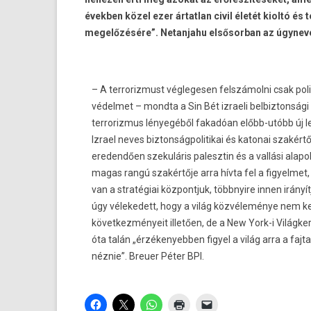
években közel ezer ártatlan civil életét kioltó 
megelőzésére”. Netanjahu elsősorban az úgynevez
– A terrorizmust véglegesen felszámolni csak polit
védelmet – mondta a Sin Bét izraeli belbiztonsági
terrorizmus lényegéből fakadóan előbb-utóbb új le
Izrael neves biztonságpolitikai és katonai szakértő
eredendően szekuláris palesztin és a vallási alap
magas rangú szakértője arra hívta fel a figyelme
van a stratégiai központjuk, többnyire innen irányí
úgy vélekedett, hogy a világ közvéleménye nem kel
következményeit illetően, de a New York-i Világk
óta talán „érzékenyebben figyel a világ arra a fa
néznie”. Breuer Péter BPI.