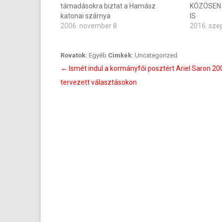
támadásokra biztat a Hamász
KÖZÖSEN 
katonai szárnya
IS
2006. november 8
2016. sze
Rovatok:
Egyéb
Cimkék:
Uncategorized
Bejegyzés
←
Ismét indul a kormányfői posztért Ariel Saron 20
navigáció
tervezett választásokon