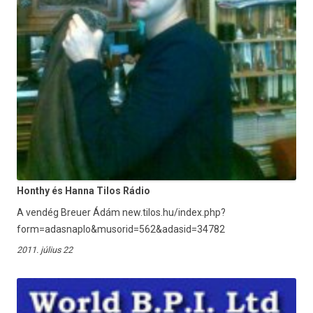
Honthy és Hanna Tilos Rádio
A vendég Breuer Ádám new.tilos.hu/index.php?
form=adasnaplo&musorid=562&adasid=34782
2011. július 22