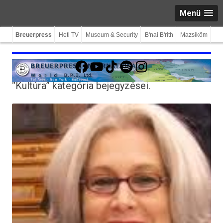
Menü
Breuerpress
Heti TV
Museum & Security
B'nai B'rith
Mazsiköm
Facebook
YouTube
TikTok
Spotify
Instagram
“Kultúra”
kategória bejegyzései.