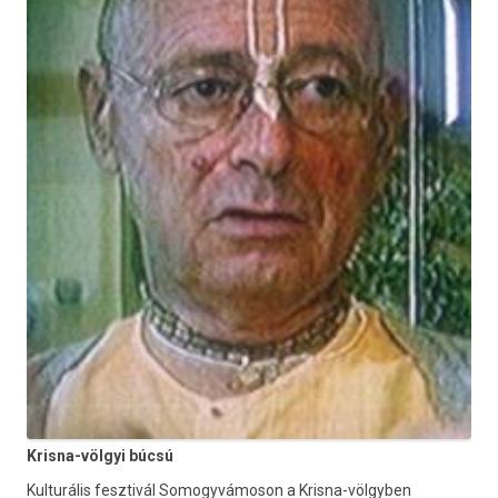
Krisna-völgyi búcsú
Kulturális fesztivál Somogyvámoson a Krisna-völgyben