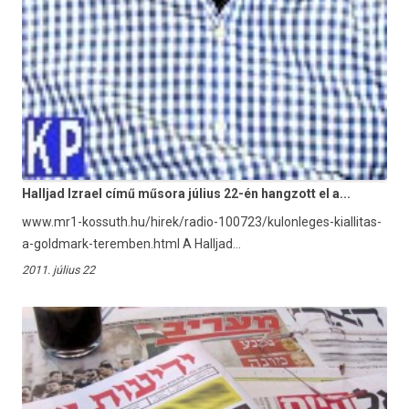
Halljad Izrael című műsora július 22-én hangzott el a...
www.mr1-kossuth.hu/hirek/radio-100723/kulonleges-kiallitas-
a-goldmark-teremben.html A Halljad...
2011. július 22