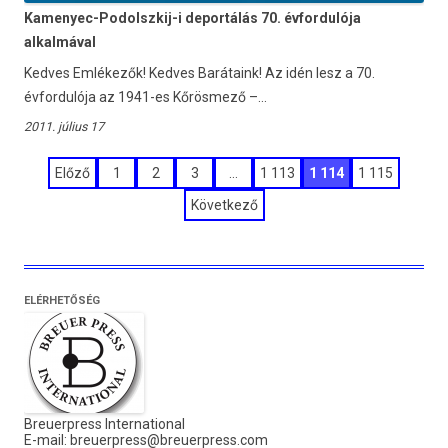
Kamenyec-Podolszkij-i deportálás 70. évfordulója
alkalmával
Kedves Emlékezők! Kedves Barátaink! Az idén lesz a 70.
évfordulója az 1941-es Kőrösmező –...
2011. július 17
Bejegyzések
Előző
1
2
3
…
1 113
1 114
1 115
lapozása
Következő
ELÉRHETŐSÉG
Breuerpress International
E-mail:
breuerpress@breuerpress.com