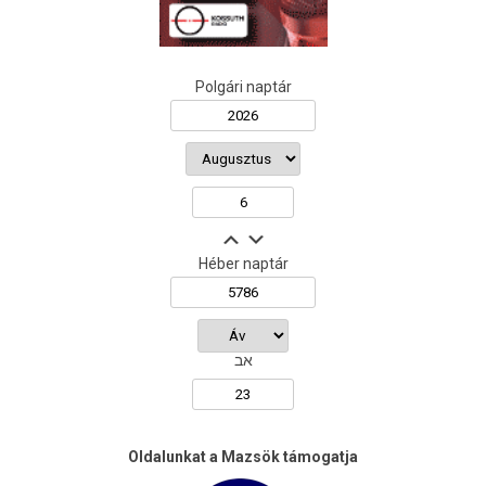
Polgári naptár
Héber naptár
אב
Oldalunkat a Mazsök támogatja