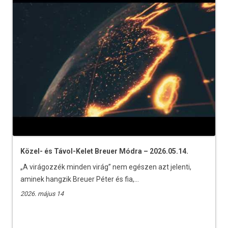
Közel- és Távol-Kelet Breuer Módra – 2026.05.14.
„A virágozzék minden virág” nem egészen azt jelenti,
aminek hangzik Breuer Péter és fia,...
2026. május 14