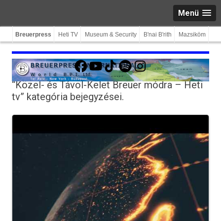
Menü
Breuerpress
Heti TV
Museum & Security
B'nai B'rith
Mazsiköm
Facebook
YouTube
TikTok
Spotify
Instagram
“Közel- és Távol-Kelet Breuer módra – Heti
tv”
kategória bejegyzései.