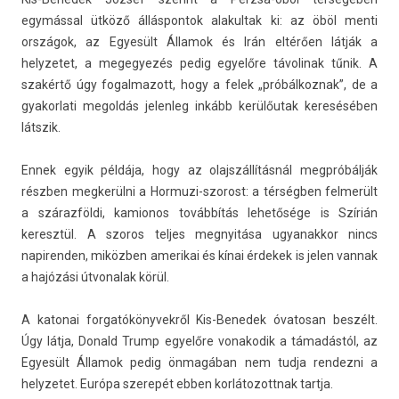
egymással ütköző állás­pontok al­akul­tak ki: az öböl menti
országok, az Egyesült Államok és Irán eltérően látják a
helyzetet, a megegyezés pedig egyelőre távolinak tűnik. A
szakértő úgy fogal­mazott, hogy a felek „próbál­koznak”, de a
gyakor­lati megol­dás jelen­leg inkább kerülőutak keresésében
látszik.
Ennek egyik példája, hogy az olajszál­lítás­nál megpróbálják
részben meg­kerül­ni a Hormuzi-szorost: a térségben fel­merült
a szárazföldi, kamionos továbbítás lehetősége is Szírián
keresztül. A szoros tel­jes meg­nyitása ugyanak­kor nincs
napirend­en, miközben amerikai és kínai érdekek is jelen van­nak
a hajózási útvonalak körül.
A katonai for­gatókönyvek­ről Kis-Benedek óvatosan beszélt.
Úgy látja, Donald Trump egyelőre vonakodik a támadástól, az
Egyesült Államok pedig önmagában nem tudja re­ndez­ni a
helyzetet. Európa szerepét ebben kor­látozottnak tartja.