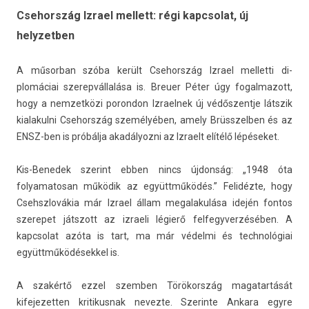
Csehország Izrael mellett: régi kapcsolat, új
helyzetben
A műsor­ban szóba került Csehország Iz­rael mel­letti di­
plomáciai szerep­vállalása is. Breu­er Péter úgy fogal­mazott,
hogy a nem­zetközi poron­don Iz­rael­nek új védős­zentje látszik
kialakul­ni Csehország személyében, amely Brüsszelb­en és az
ENSZ-ben is próbálja akadályoz­ni az Iz­raelt elítélő lépéseket.
Kis-Benedek szerint ebben nincs újdonság: „1948 óta
folyamatosan működik az együttműködés.” Felidézte, hogy
Csehszlovákia már Iz­rael állam megalakulása idején fon­tos
szerepet játszott az iz­raeli légierő fel­fegyver­zéséb­en. A
kapcsolat azóta is tart, ma már védelmi és tech­nológiai
együttműködések­kel is.
A szakértő ezzel szemb­en Törökország magatar­tását
kifejezett­en kritikus­nak nevez­te. Szerin­te An­kara egyre