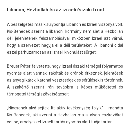
Libanon, Hezbollah és az izraeli északi front
A beszélgetés másik súlypontja Li­banon és Iz­rael vis­zonya volt.
Kis-Benedek szerint a li­banoni kormány nem siet a Hez­bollah
déli jelen­létének felszámolásával, miközben Iz­rael azt várná,
hogy a szer­vezet hagyja el a déli területeket. A li­banoni oldal
ezzel pár­huzamosan az iz­raeli kivonulást sürgeti.
Breu­er Péter fel­vetet­te, hogy Iz­rael északi térségei folyamatos
nyomás alatt van­nak: rakéták és drónok érkez­nek, jelen­tősek
az an­yagi károk, katonai veszteségek és sérülések is történnek.
A szakértő szerint Irán továbbra is képes működ­tetni és
támogat­ni térségi szövet­ségeseit.
„Nincsenek alvó sej­tek. Itt aktív tevékenység folyik” – mondta
Kis-Benedek, aki szerint a Hez­bollah ma is olyan eszközöket
vet be, amelyek­kel Iz­raelt tartós nyomás alatt tudja tar­tani.