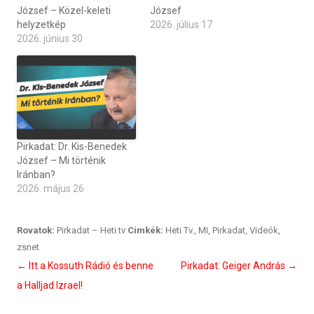
József – Közel-keleti
József
helyzetkép
2026. július 17
2026. június 30
Pirkadat: Dr. Kis-Benedek
József – Mi történik
Iránban?
2026. május 26
Rovatok:
Pirkadat – Heti tv
Cimkék:
Heti Tv.
,
MI
,
Pirkadat
,
Videók
,
zsnet
Bejegyzés
←
Itt a Kossuth Rádió és benne
Pirkadat: Geiger András
→
navigáció
a Halljad Izrael!