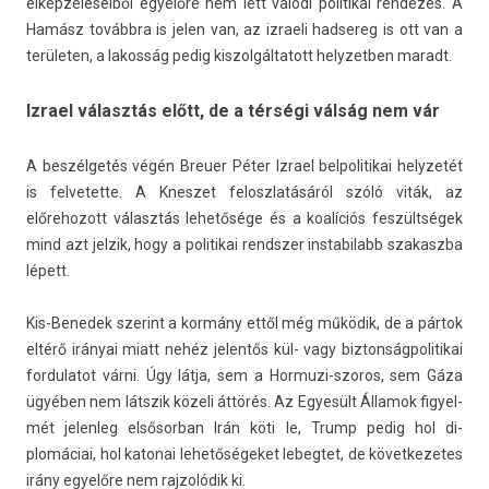
elképzeléseiből egyelőre nem lett valódi politikai re­ndezés. A
Hamász továbbra is jelen van, az iz­raeli had­sereg is ott van a
területen, a lakos­ság pedig kis­zolgál­tatott helyzetb­en maradt.
Izrael választás előtt, de a térségi válság nem vár
A beszélgetés végén Breu­er Péter Iz­rael be­lpolitikai helyzetét
is fel­vetet­te. A Knes­zet feloszlatásáról szóló viták, az
előrehozott választás lehetősége és a koalíciós feszültségek
mind azt jel­zik, hogy a politikai re­ndsz­er in­stabilabb szakaszba
lépett.
Kis-Benedek szerint a kormány ettől még működik, de a pártok
eltérő irányai miatt nehéz jelen­tős kül- vagy bi­zton­ságpolitikai
for­dulatot várni. Úgy látja, sem a Hormuzi-szoros, sem Gáza
ügyében nem látszik közeli áttörés. Az Egyesült Államok figyel­
mét jelen­leg el­sősor­ban Irán köti le, Trump pedig hol di­
plomáciai, hol katonai lehetőségeket lebeg­tet, de követ­kezetes
irány egyelőre nem raj­zolódik ki.