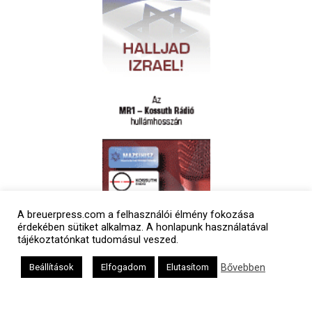
A breuerpress.com a felhasználói élmény fokozása
Polgári naptár
érdekében sütiket alkalmaz. A honlapunk használatával
tájékoztatónkat tudomásul veszed.
Bővebben
Beállítások
Elfogadom
Elutasítom