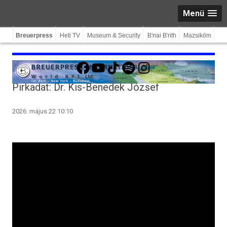
Menü
Breuerpress
Heti TV
Museum & Security
B'nai B'rith
Mazsiköm
Facebook
YouTube
TikTok
Spotify
Instagram
Pirkadat: Dr. Kis-Benedek József
2026. május 22 10:10