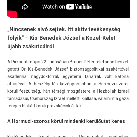
„Nincsenek alvó sejtek. Itt aktív tevékenység
folyik” – Kis-Benedek József a Közel-Kelet
újabb zsákutcáiról
A Pir­kadat május 22-i adásában Breu­er Péter telefonon be­szél­
getett Dr. Kis-Benedek József bi­zton­ságpolitikai szakértővel,
akadémiai nagydok­torr­al, egyetemi tanárral, volt katonai
attaséval. A beszélgetés közép­pontjában a Hormuzi-szoros
körüli feszültség, Irán térségi mozgástere, a Hez­bollah iz­raeli
támadásai, Csehország Iz­rael mel­letti kiállása, valamint a gázai
ten­geri blokád körüli pro­vokációk álltak.
A Hormuzi-szoros körül mindenki kerülőutat keres
Kis-Benedek József szerint a Perzsa-öböl térségében