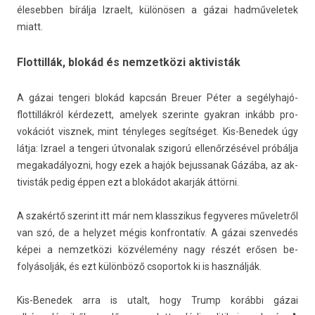
élesebb­en bírálja Iz­raelt, különösen a gázai had­műveletek
miatt.
Flottillák, blokád és nemzetközi aktivisták
A gázai ten­geri blokád kapcsán Breu­er Péter a segélyhajó-
flottillákról kér­dezett, amelyek szerin­te gyak­ran inkább pro­
vokációt visznek, mint tényleges segítséget. Kis-Benedek úgy
látja: Iz­rael a ten­geri útvonalak szigorú ellenőrzésével próbálja
megakadályoz­ni, hogy ezek a hajók be­jus­sanak Gázába, az ak­
tivis­ták pedig éppen ezt a blokádot akarják áttörni.
A szakértő szerint itt már nem klasszikus fegyveres művelet­ről
van szó, de a helyzet mégis konfron­tatív. A gázai szen­vedés
képei a nem­zetközi közvélemény nagy részét erősen be­
folyásol­ják, és ezt különböző csopor­tok ki is használják.
Kis-Benedek arra is utalt, hogy Trump korábbi gázai