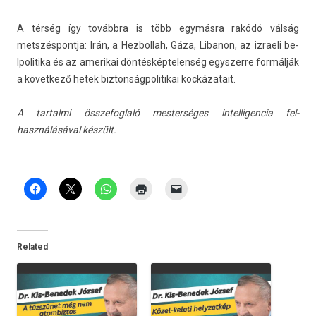
A térség így továbbra is több egymásra rakódó válság
metszés­pontja: Irán, a Hez­bollah, Gáza, Li­banon, az iz­raeli be­
lpolitika és az amerikai dön­téskép­telen­ség egys­zerre formálják
a követ­kező hetek bi­zton­ságpolitikai koc­kázatait.
A tar­talmi összefogl­aló mes­terséges in­tel­ligen­cia fel­
használásáv­al készült.
Related